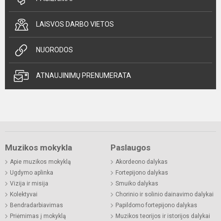
LAISVOS DARBO VIETOS
NUORODOS
ATNAUJINIMŲ PRENUMERATA
Muzikos mokykla
Paslaugos
Apie muzikos mokyklą
Akordeono dalykas
Ugdymo aplinka
Fortepijono dalykas
Vizija ir misija
Smuiko dalykas
Kolektyvai
Chorinio ir solinio dainavimo dalykai
Bendradarbiavimas
Papildomo fortepijono dalykas
Priėmimas į mokyklą
Muzikos teorijos ir istorijos dalykai