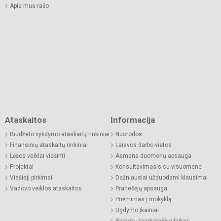
Apie mus rašo
Ataskaitos
Informacija
Biudžeto vykdymo ataskaitų rinkiniai
Nuorodos
Finansinių ataskaitų rinkiniai
Laisvos darbo vietos
Lėšos veiklai viešinti
Asmens duomenų apsauga
Projektai
Konsultavimasis su visuomene
Viešieji pirkimai
Dažniausiai užduodami klausimai
Vadovo veiklos ataskaitos
Pranešėjų apsauga
Priėmimas į mokyklą
Ugdymo įkainiai