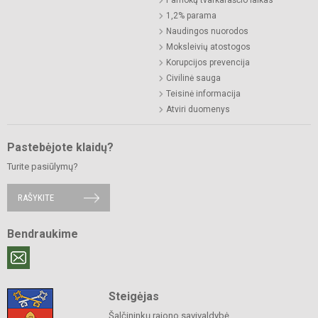
Pamokų tvarkaraščio laikas
1,2% parama
Naudingos nuorodos
Moksleivių atostogos
Korupcijos prevencija
Civilinė sauga
Teisinė informacija
Atviri duomenys
Pastebėjote klaidų?
Turite pasiūlymų?
RAŠYKITE
Bendraukime
Steigėjas
Šalčininkų rajono savivaldybė