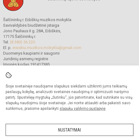
Šalčininkų r. Eišiškių muzikos mokykla
Savivaldybės biudžetinė įstaiga
Jono Pauliaus II g. 28A, Eišiškės,
17175 Šalčininkų r.
Tel.
(8 380) 56 220
El. p.
eisiskiu.muzikos.mokykla@gmail.com
Duomenys kaupiami ir saugomi
Juridinių asmenų registre
Įmonės kodas 191417385
Šioje svetainėje naudojame slapukus siekdami užtikrinti jums teikiamų
© 2022. Šalčininkų r. Eišiškių muzikos mokykla. Visos teisės saugomos.
Kopijuoti turinį be raštiško mokyklos vadovybės sutikimo griežtai draudžiama.
paslaugų kokybę, analizuoti svetainės naudojimą ir optimizuoti naršymo
patirtį. Spustelėję mygtuką „Sutinku“, jūs patvirtinate, kad sutinkate su visų
Prieinamumo paraiška
Slapukų politika
slapukų naudojimu šioje svetainėje. Jei norite atšaukti arba pakeisti savo
sutikimus, prašome apsilankyti
slapukų valdymo puslapyje
.
Sumanus būdas atnaujinti
mokyklos interneto
svetainę
NUSTATYMAI