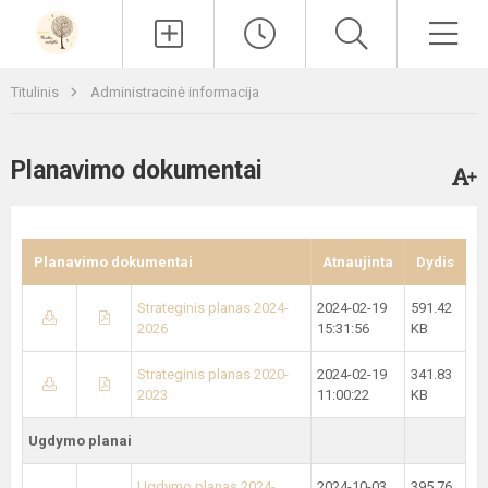
Paieška
Men
Titulinis
Administracinė informacija
Planavimo dokumentai
Planavimo dokumentai
Atnaujinta
Dydis
Strateginis planas 2024-
2024-02-19
591.42
2026
15:31:56
KB
Strateginis planas 2020-
2024-02-19
341.83
2023
11:00:22
KB
Ugdymo planai
Ugdymo planas 2024-
2024-10-03
395.76