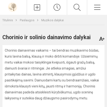
Paieška
Men
Titulinis
Paslaugos
Muzikos dalykai
Chorinio ir solinio dainavimo dalykai
Chorinis dainavimas vaikams – tai bendras muzikavimo būdas,
kuris lavina balsą, klausą ir moko dirbti komandoje. Užsiėmimų
metu vaikai mokosi taisyklingai kvėpuoti, išgauti gražų balsą,
dainuoti švariai ir ritmingai. Jie atlieka smagias, amžiui
pritaikytas dainas, lavina atmintį, klausymosi įgūdžius ir ugdo
pasitikėjimą savimi. Dainuodami kartu su bendraamžiais, vaikai
išmoksta klausyti vieni kitų, jausti ritmą ir harmoniją. Chorinis
dainavimas padeda atsiskleisti kūrybiškumui, ugdo sceninę
laikyseną ir suteikia daug džiaugsmo pasirodymų metu.