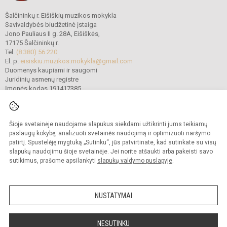
Šalčininkų r. Eišiškių muzikos mokykla
Savivaldybės biudžetinė įstaiga
Jono Pauliaus II g. 28A, Eišiškės,
17175 Šalčininkų r.
Tel.
(8 380) 56 220
El. p.
eisiskiu.muzikos.mokykla@gmail.com
Duomenys kaupiami ir saugomi
Juridinių asmenų registre
Įmonės kodas 191417385
Šioje svetainėje naudojame slapukus siekdami užtikrinti jums teikiamų
© 2022. Šalčininkų r. Eišiškių muzikos mokykla. Visos teisės saugomos.
Kopijuoti turinį be raštiško mokyklos vadovybės sutikimo griežtai draudžiama.
paslaugų kokybę, analizuoti svetainės naudojimą ir optimizuoti naršymo
patirtį. Spustelėję mygtuką „Sutinku“, jūs patvirtinate, kad sutinkate su visų
Prieinamumo paraiška
Slapukų politika
slapukų naudojimu šioje svetainėje. Jei norite atšaukti arba pakeisti savo
sutikimus, prašome apsilankyti
slapukų valdymo puslapyje
.
Sumanus būdas atnaujinti
mokyklos interneto
svetainę
NUSTATYMAI
NESUTINKU