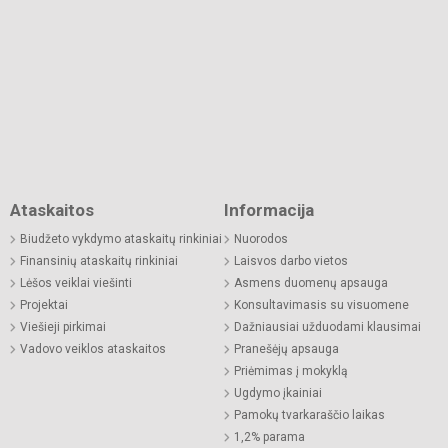
Ataskaitos
Informacija
Biudžeto vykdymo ataskaitų rinkiniai
Nuorodos
Finansinių ataskaitų rinkiniai
Laisvos darbo vietos
Lėšos veiklai viešinti
Asmens duomenų apsauga
Projektai
Konsultavimasis su visuomene
Viešieji pirkimai
Dažniausiai užduodami klausimai
Vadovo veiklos ataskaitos
Pranešėjų apsauga
Priėmimas į mokyklą
Ugdymo įkainiai
Pamokų tvarkaraščio laikas
1,2% parama