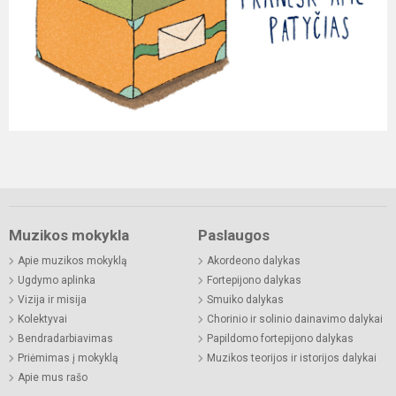
Muzikos mokykla
Paslaugos
Apie muzikos mokyklą
Akordeono dalykas
Ugdymo aplinka
Fortepijono dalykas
Vizija ir misija
Smuiko dalykas
Kolektyvai
Chorinio ir solinio dainavimo dalykai
Bendradarbiavimas
Papildomo fortepijono dalykas
Priėmimas į mokyklą
Muzikos teorijos ir istorijos dalykai
Apie mus rašo