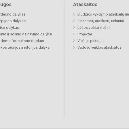
augos
Ataskaitos
rdeono dalykas
Biudžeto vykdymo ataskaitų rin
epijono dalykas
Finansinių ataskaitų rinkiniai
iko dalykas
Lėšos veiklai viešinti
inio ir solinio dainavimo dalykai
Projektai
ldomo fortepijono dalykas
Viešieji pirkimai
kos teorijos ir istorijos dalykai
Vadovo veiklos ataskaitos