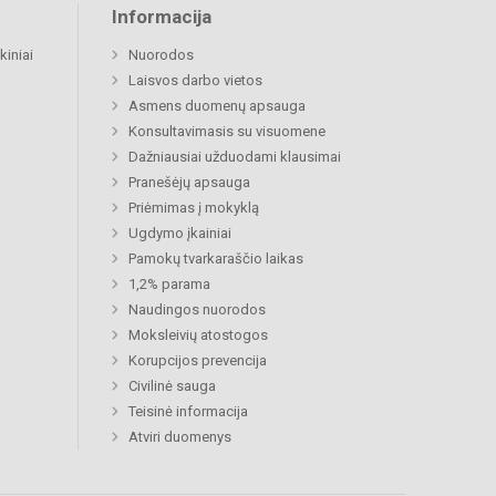
Informacija
kiniai
Nuorodos
Laisvos darbo vietos
Asmens duomenų apsauga
Konsultavimasis su visuomene
Dažniausiai užduodami klausimai
Pranešėjų apsauga
Priėmimas į mokyklą
Ugdymo įkainiai
Pamokų tvarkaraščio laikas
1,2% parama
Naudingos nuorodos
Moksleivių atostogos
Korupcijos prevencija
Civilinė sauga
Teisinė informacija
Atviri duomenys