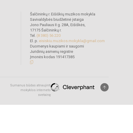
Šalčininkų r. Eišiškių muzikos mokykla
Savivaldybės biudžetinė įstaiga
Jono Pauliaus II g. 28A, Eišiškės,
17175 Šalčininkų r.
Tel.
(8 380) 56 220
El. p.
eisiskiu.muzikos.mokykla@gmail.com
Duomenys kaupiami ir saugomi
Juridinių asmenų registre
Įmonės kodas 191417385
Sumanus būdas atnaujinti
mokyklos interneto
svetainę