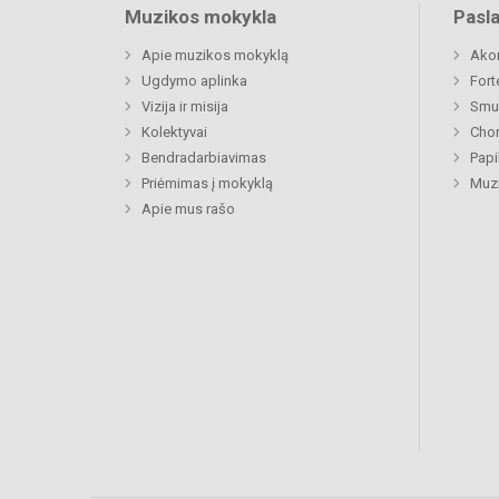
Muzikos mokykla
Pasl
Apie muzikos mokyklą
Ako
Ugdymo aplinka
Fort
Vizija ir misija
Smu
Kolektyvai
Chor
Bendradarbiavimas
Papi
Priėmimas į mokyklą
Muzi
Apie mus rašo