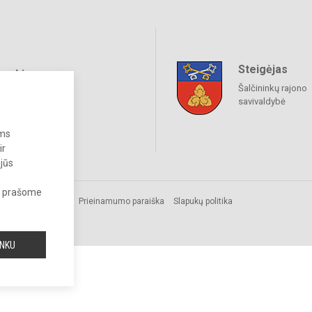
Steigėjas
raukime
Šalčininkų rajono
savivaldybė
ums
ir
 jūs
s, prašome
s.
Prieinamumo paraiška
Slapukų politika
INKU