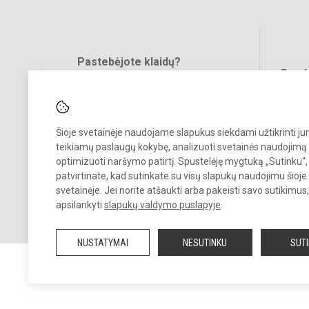
Pastebėjote klaidų?
Bend
Turite pasiūlymų?
RAŠYKITE
Šioje svetainėje naudojame slapukus siekdami užtikrinti j
teikiamų paslaugų kokybę, analizuoti svetainės naudojimą 
optimizuoti naršymo patirtį. Spustelėję mygtuką „Sutinku“,
patvirtinate, kad sutinkate su visų slapukų naudojimu šioje
svetainėje. Jei norite atšaukti arba pakeisti savo sutikimu
© 2022. Šalčininkų r. Eišiškių muzikos mokykla. Visos teisės saugomo
apsilankyti
slapukų valdymo puslapyje
.
Kopijuoti turinį be raštiško mokyklos vadovybės sutikimo griežtai
draudžiama.
NUSTATYMAI
NESUTINKU
SUT