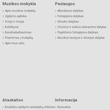
Muzikos mokykla
Paslaugos
Apie muzikos mokyklą
Akordeono dalykas
Ugdymo aplinka
Fortepijono dalykas
Vizija ir misija
Smuiko dalykas
Kolektyvai
Chorinio ir solinio dainavimo dalykai
Bendradarbiavimas
Papildomo fortepijono dalykas
Priėmimas į mokyklą
Muzikos teorijos ir istorijos dalykai
Apie mus rašo
Ataskaitos
Informacija
Biudžeto vykdymo ataskaitų rinkiniai
Nuorodos