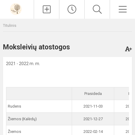
Paieška
Men
Titulinis
Moksleivių atostogos
2021 - 2022 m. m.
Prasideda
Bai
Rudens
2021-11-03
2021
Žiemos (Kalėdų)
2021-12-27
2022
Žiemos
2022-02-14
2022