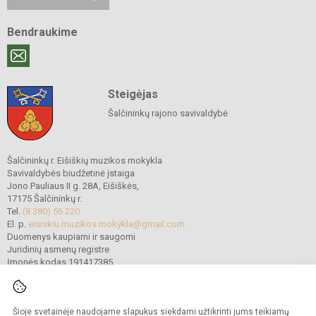
Bendraukime
Steigėjas
Šalčininkų rajono savivaldybė
Šalčininkų r. Eišiškių muzikos mokykla
Savivaldybės biudžetinė įstaiga
Jono Pauliaus II g. 28A, Eišiškės,
17175 Šalčininkų r.
Tel.
(8 380) 56 220
El. p.
eisiskiu.muzikos.mokykla@gmail.com
Duomenys kaupiami ir saugomi
Juridinių asmenų registre
Įmonės kodas 191417385
Šioje svetainėje naudojame slapukus siekdami užtikrinti jums teikiamų
© 2022. Šalčininkų r. Eišiškių muzikos mokykla. Visos teisės saugomos.