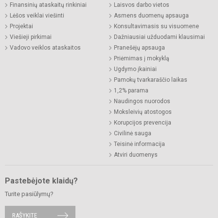
Finansinių ataskaitų rinkiniai
Laisvos darbo vietos
Lėšos veiklai viešinti
Asmens duomenų apsauga
Projektai
Konsultavimasis su visuomene
Viešieji pirkimai
Dažniausiai užduodami klausimai
Vadovo veiklos ataskaitos
Pranešėjų apsauga
Priėmimas į mokyklą
Ugdymo įkainiai
Pamokų tvarkaraščio laikas
1,2% parama
Naudingos nuorodos
Moksleivių atostogos
Korupcijos prevencija
Civilinė sauga
Teisinė informacija
Atviri duomenys
Pastebėjote klaidų?
Turite pasiūlymų?
RAŠYKITE