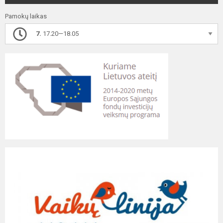
Pamokų laikas
7.
17.20—18.05