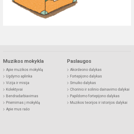
Muzikos mokykla
Paslaugos
Apie muzikos mokyklą
Akordeono dalykas
Ugdymo aplinka
Fortepijono dalykas
Vizija ir misija
Smuiko dalykas
Kolektyvai
Chorinio ir solinio dainavimo dalykai
Bendradarbiavimas
Papildomo fortepijono dalykas
Priėmimas į mokyklą
Muzikos teorijos ir istorijos dalykai
Apie mus rašo