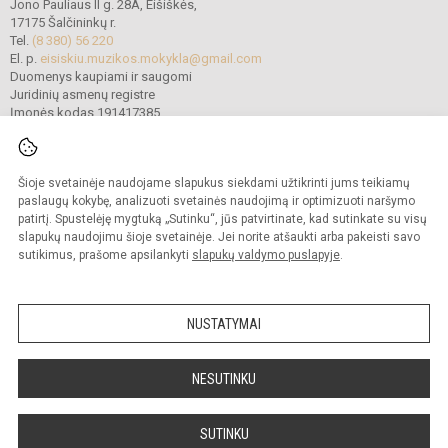
Jono Pauliaus II g. 28A, Eišiškės,
17175 Šalčininkų r.
Tel.
(8 380) 56 220
El. p.
eisiskiu.muzikos.mokykla@gmail.com
Duomenys kaupiami ir saugomi
Juridinių asmenų registre
Įmonės kodas 191417385
Šioje svetainėje naudojame slapukus siekdami užtikrinti jums teikiamų
© 2022. Šalčininkų r. Eišiškių muzikos mokykla. Visos teisės saugomos.
Kopijuoti turinį be raštiško mokyklos vadovybės sutikimo griežtai draudžiama.
paslaugų kokybę, analizuoti svetainės naudojimą ir optimizuoti naršymo
patirtį. Spustelėję mygtuką „Sutinku“, jūs patvirtinate, kad sutinkate su visų
Prieinamumo paraiška
Slapukų politika
slapukų naudojimu šioje svetainėje. Jei norite atšaukti arba pakeisti savo
sutikimus, prašome apsilankyti
slapukų valdymo puslapyje
.
Sumanus būdas atnaujinti
mokyklos interneto
svetainę
NUSTATYMAI
NESUTINKU
SUTINKU