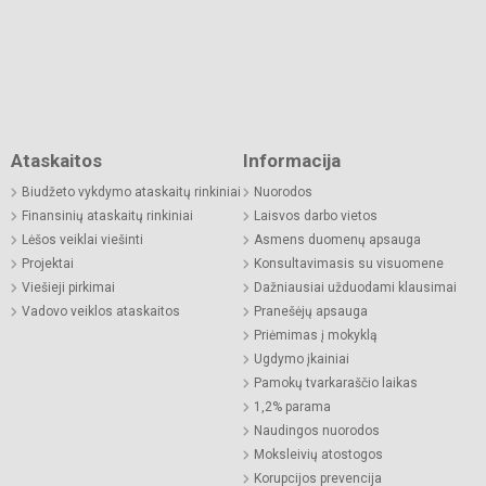
Ataskaitos
Informacija
Biudžeto vykdymo ataskaitų rinkiniai
Nuorodos
Finansinių ataskaitų rinkiniai
Laisvos darbo vietos
Lėšos veiklai viešinti
Asmens duomenų apsauga
Projektai
Konsultavimasis su visuomene
Viešieji pirkimai
Dažniausiai užduodami klausimai
Vadovo veiklos ataskaitos
Pranešėjų apsauga
Priėmimas į mokyklą
Ugdymo įkainiai
Pamokų tvarkaraščio laikas
1,2% parama
Naudingos nuorodos
Moksleivių atostogos
Korupcijos prevencija