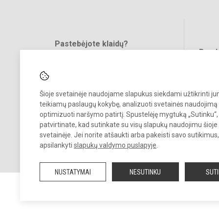
Pastebėjote klaidų?
Bend
Turite pasiūlymų?
RAŠYKITE
Šioje svetainėje naudojame slapukus siekdami užtikrinti j
teikiamų paslaugų kokybę, analizuoti svetainės naudojimą 
optimizuoti naršymo patirtį. Spustelėję mygtuką „Sutinku“,
patvirtinate, kad sutinkate su visų slapukų naudojimu šioje
svetainėje. Jei norite atšaukti arba pakeisti savo sutikimu
© 2022. Šalčininkų r. Eišiškių muzikos mokykla. Visos teisės saugomo
apsilankyti
slapukų valdymo puslapyje
.
Kopijuoti turinį be raštiško mokyklos vadovybės sutikimo griežtai
draudžiama.
NUSTATYMAI
NESUTINKU
SUT