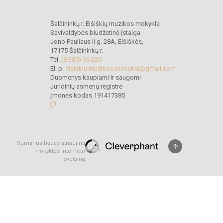
Šalčininkų r. Eišiškių muzikos mokykla
Savivaldybės biudžetinė įstaiga
Jono Pauliaus II g. 28A, Eišiškės,
17175 Šalčininkų r.
Tel.
(8 380) 56 220
El. p.
eisiskiu.muzikos.mokykla@gmail.com
Duomenys kaupiami ir saugomi
Juridinių asmenų registre
Įmonės kodas 191417385
Sumanus būdas atnaujinti
mokyklos interneto
svetainę