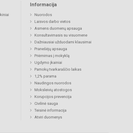
Informacija
kiniai
Nuorodos
Laisvos darbo vietos
Asmens duomenų apsauga
Konsultavimasis su visuomene
Dažniausiai užduodami klausimai
Pranešėjų apsauga
Priėmimas į mokyklą
Ugdymo įkainiai
Pamokų tvarkaraščio laikas
1,2% parama
Naudingos nuorodos
Moksleivių atostogos
Korupcijos prevencija
Civilinė sauga
Teisinė informacija
Atviri duomenys