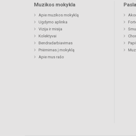
Muzikos mokykla
Pasl
Apie muzikos mokyklą
Ako
Ugdymo aplinka
Fort
Vizija ir misija
Smu
Kolektyvai
Chor
Bendradarbiavimas
Papi
Priėmimas į mokyklą
Muzi
Apie mus rašo