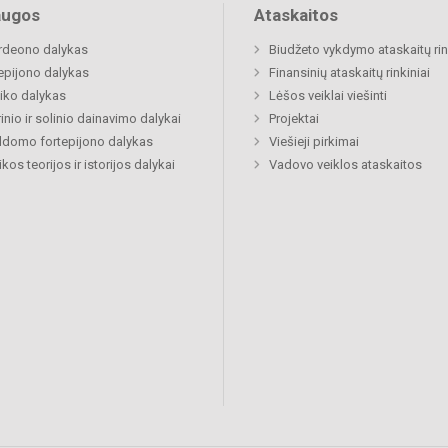
augos
Ataskaitos
rdeono dalykas
Biudžeto vykdymo ataskaitų rin
epijono dalykas
Finansinių ataskaitų rinkiniai
iko dalykas
Lėšos veiklai viešinti
inio ir solinio dainavimo dalykai
Projektai
ldomo fortepijono dalykas
Viešieji pirkimai
kos teorijos ir istorijos dalykai
Vadovo veiklos ataskaitos