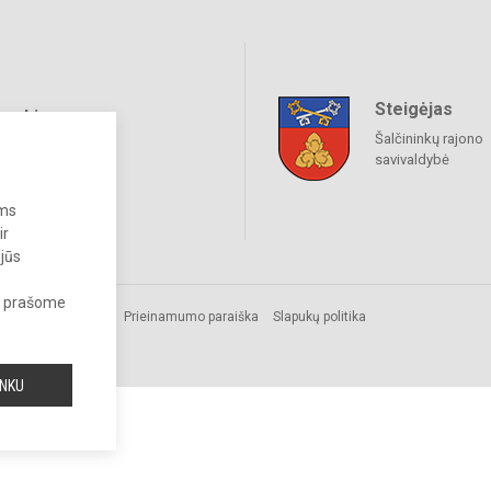
Steigėjas
raukime
Šalčininkų rajono
savivaldybė
ums
ir
 jūs
s, prašome
s.
Prieinamumo paraiška
Slapukų politika
INKU