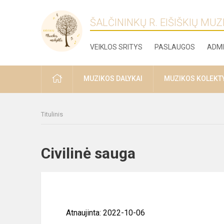
ŠALČININKŲ R. EIŠIŠKIŲ MU
VEIKLOS SRITYS
PASLAUGOS
ADMI
PRADŽIA
MUZIKOS DALYKAI
MUZIKOS KOLEKT
Titulinis
Civilinė sauga
Atnaujinta: 2022-10-06