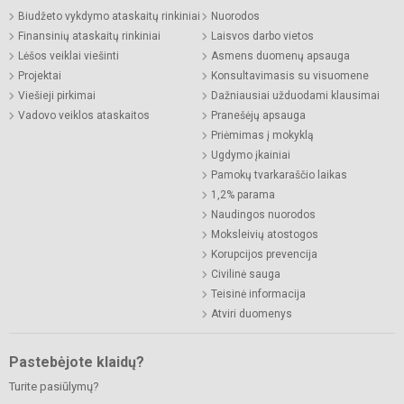
Biudžeto vykdymo ataskaitų rinkiniai
Nuorodos
Finansinių ataskaitų rinkiniai
Laisvos darbo vietos
Lėšos veiklai viešinti
Asmens duomenų apsauga
Projektai
Konsultavimasis su visuomene
Viešieji pirkimai
Dažniausiai užduodami klausimai
Vadovo veiklos ataskaitos
Pranešėjų apsauga
Priėmimas į mokyklą
Ugdymo įkainiai
Pamokų tvarkaraščio laikas
1,2% parama
Naudingos nuorodos
Moksleivių atostogos
Korupcijos prevencija
Civilinė sauga
Teisinė informacija
Atviri duomenys
Pastebėjote klaidų?
Turite pasiūlymų?