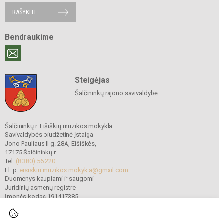
RAŠYKITE
Bendraukime
Steigėjas
Šalčininkų rajono savivaldybė
Šalčininkų r. Eišiškių muzikos mokykla
Savivaldybės biudžetinė įstaiga
Jono Pauliaus II g. 28A, Eišiškės,
17175 Šalčininkų r.
Tel.
(8 380) 56 220
El. p.
eisiskiu.muzikos.mokykla@gmail.com
Duomenys kaupiami ir saugomi
Juridinių asmenų registre
Įmonės kodas 191417385