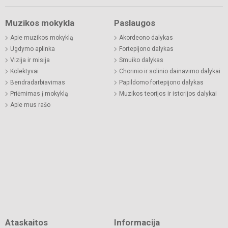
Muzikos mokykla
Paslaugos
Apie muzikos mokyklą
Akordeono dalykas
Ugdymo aplinka
Fortepijono dalykas
Vizija ir misija
Smuiko dalykas
Kolektyvai
Chorinio ir solinio dainavimo dalykai
Bendradarbiavimas
Papildomo fortepijono dalykas
Priėmimas į mokyklą
Muzikos teorijos ir istorijos dalykai
Apie mus rašo
Ataskaitos
Informacija