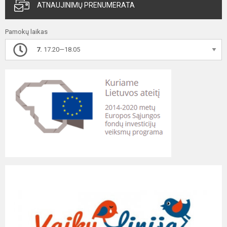
ATNAUJINIMŲ PRENUMERATA
Pamokų laikas
7.
17.20—18.05