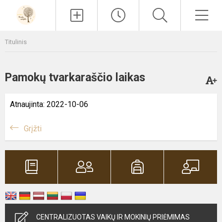
Paieška
Men
Titulinis
Pamokų tvarkaraščio laikas
Atnaujinta: 2022-10-06
Grįžti
CENTRALIZUOTAS VAIKŲ IR MOKINIŲ PRIĖMIMAS