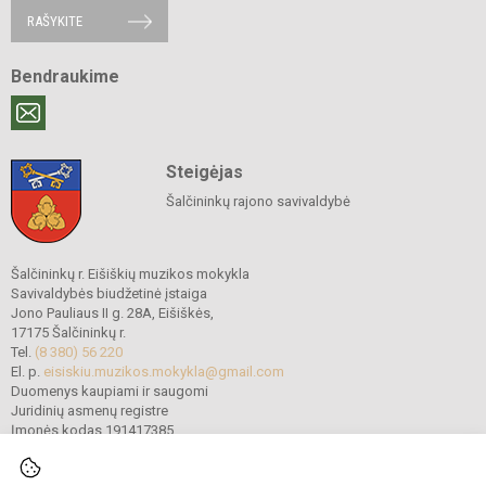
RAŠYKITE
Bendraukime
Steigėjas
Šalčininkų rajono savivaldybė
Šalčininkų r. Eišiškių muzikos mokykla
Savivaldybės biudžetinė įstaiga
Jono Pauliaus II g. 28A, Eišiškės,
17175 Šalčininkų r.
Tel.
(8 380) 56 220
El. p.
eisiskiu.muzikos.mokykla@gmail.com
Duomenys kaupiami ir saugomi
Juridinių asmenų registre
Įmonės kodas 191417385