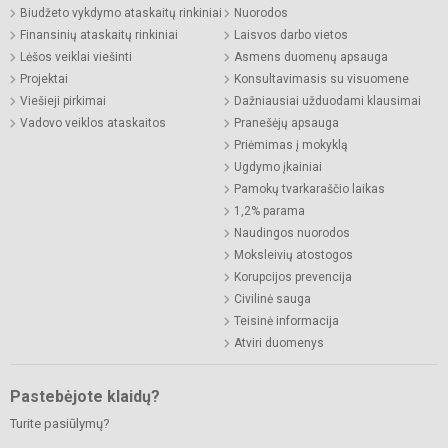
Biudžeto vykdymo ataskaitų rinkiniai
Nuorodos
Finansinių ataskaitų rinkiniai
Laisvos darbo vietos
Lėšos veiklai viešinti
Asmens duomenų apsauga
Projektai
Konsultavimasis su visuomene
Viešieji pirkimai
Dažniausiai užduodami klausimai
Vadovo veiklos ataskaitos
Pranešėjų apsauga
Priėmimas į mokyklą
Ugdymo įkainiai
Pamokų tvarkaraščio laikas
1,2% parama
Naudingos nuorodos
Moksleivių atostogos
Korupcijos prevencija
Civilinė sauga
Teisinė informacija
Atviri duomenys
Pastebėjote klaidų?
Turite pasiūlymų?