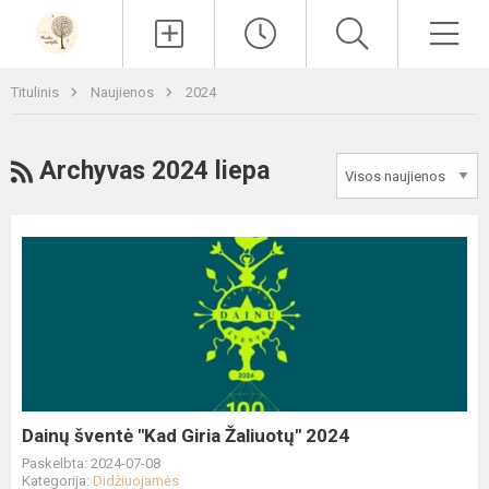
Paieška
Men
Titulinis
Naujienos
2024
RSS
Archyvas 2024 liepa
Dainų
šventė
"Kad
Giria
Žaliuotų"
2024
Dainų šventė "Kad Giria Žaliuotų" 2024
Paskelbta: 2024-07-08
Kategorija:
Didžiuojamės