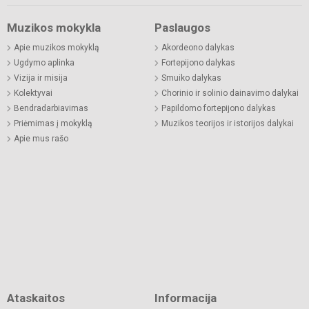
Muzikos mokykla
Paslaugos
Apie muzikos mokyklą
Akordeono dalykas
Ugdymo aplinka
Fortepijono dalykas
Vizija ir misija
Smuiko dalykas
Kolektyvai
Chorinio ir solinio dainavimo dalykai
Bendradarbiavimas
Papildomo fortepijono dalykas
Priėmimas į mokyklą
Muzikos teorijos ir istorijos dalykai
Apie mus rašo
Ataskaitos
Informacija