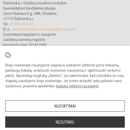
Šalčininkų r. Eišiškių muzikos mokykla
Savivaldybės biudžetinė įstaiga
Jono Pauliaus II g. 28A, Eišiškės,
17175 Šalčininkų r.
Tel.
(8 380) 56 220
El. p.
eisiskiu.muzikos.mokykla@gmail.com
Duomenys kaupiami ir saugomi
Juridinių asmenų registre
Įmonės kodas 191417385
Šioje svetainėje naudojame slapukus siekdami užtikrinti jums teikiamų
© 2022. Šalčininkų r. Eišiškių muzikos mokykla. Visos teisės saugomos.
Kopijuoti turinį be raštiško mokyklos vadovybės sutikimo griežtai draudžiama.
paslaugų kokybę, analizuoti svetainės naudojimą ir optimizuoti naršymo
patirtį. Spustelėję mygtuką „Sutinku“, jūs patvirtinate, kad sutinkate su visų
Prieinamumo paraiška
Slapukų politika
slapukų naudojimu šioje svetainėje. Jei norite atšaukti arba pakeisti savo
sutikimus, prašome apsilankyti
slapukų valdymo puslapyje
.
Sumanus būdas atnaujinti
mokyklos interneto
svetainę
NUSTATYMAI
NESUTINKU