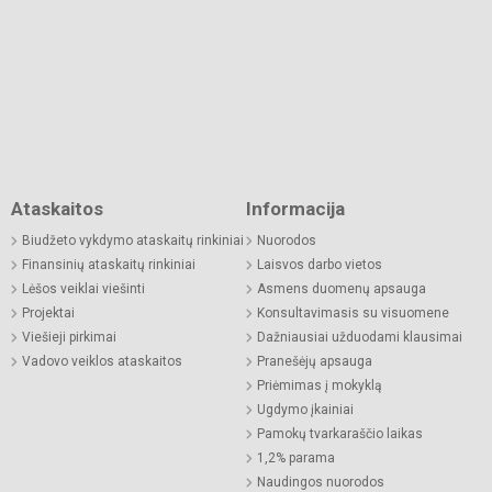
Ataskaitos
Informacija
Biudžeto vykdymo ataskaitų rinkiniai
Nuorodos
Finansinių ataskaitų rinkiniai
Laisvos darbo vietos
Lėšos veiklai viešinti
Asmens duomenų apsauga
Projektai
Konsultavimasis su visuomene
Viešieji pirkimai
Dažniausiai užduodami klausimai
Vadovo veiklos ataskaitos
Pranešėjų apsauga
Priėmimas į mokyklą
Ugdymo įkainiai
Pamokų tvarkaraščio laikas
1,2% parama
Naudingos nuorodos