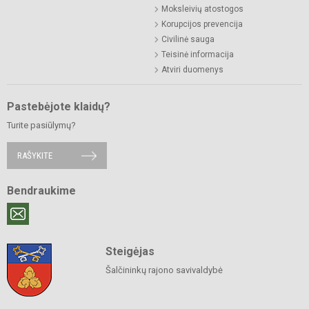
Moksleivių atostogos
Korupcijos prevencija
Civilinė sauga
Teisinė informacija
Atviri duomenys
Pastebėjote klaidų?
Turite pasiūlymų?
RAŠYKITE
Bendraukime
Steigėjas
Šalčininkų rajono savivaldybė