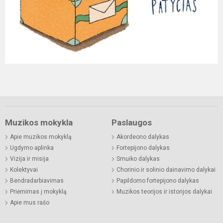
Muzikos mokykla
Paslaugos
Apie muzikos mokyklą
Akordeono dalykas
Ugdymo aplinka
Fortepijono dalykas
Vizija ir misija
Smuiko dalykas
Kolektyvai
Chorinio ir solinio dainavimo dalykai
Bendradarbiavimas
Papildomo fortepijono dalykas
Priėmimas į mokyklą
Muzikos teorijos ir istorijos dalykai
Apie mus rašo