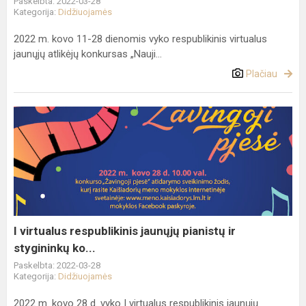
Paskelbta: 2022-03-28
Kategorija:
Didžiuojamės
2022 m. kovo 11-28 dienomis vyko respublikinis virtualus
jaunųjų atlikėjų konkursas „Nauji...
Plačiau
I
virtualus
respublikinis
jaunųjų
pianistų
ir
stygininkų
ko...
I virtualus respublikinis jaunųjų pianistų ir
stygininkų ko...
Paskelbta: 2022-03-28
Kategorija:
Didžiuojamės
2022 m. kovo 28 d. vyko I virtualus respublikinis jaunųjų