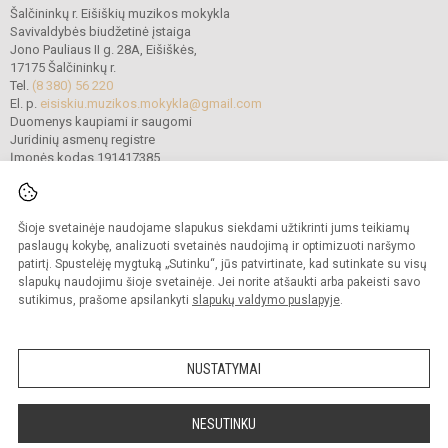
Šalčininkų r. Eišiškių muzikos mokykla
Savivaldybės biudžetinė įstaiga
Jono Pauliaus II g. 28A, Eišiškės,
17175 Šalčininkų r.
Tel.
(8 380) 56 220
El. p.
eisiskiu.muzikos.mokykla@gmail.com
Duomenys kaupiami ir saugomi
Juridinių asmenų registre
Įmonės kodas 191417385
Šioje svetainėje naudojame slapukus siekdami užtikrinti jums teikiamų
© 2022. Šalčininkų r. Eišiškių muzikos mokykla. Visos teisės saugomos.
Kopijuoti turinį be raštiško mokyklos vadovybės sutikimo griežtai draudžiama.
paslaugų kokybę, analizuoti svetainės naudojimą ir optimizuoti naršymo
patirtį. Spustelėję mygtuką „Sutinku“, jūs patvirtinate, kad sutinkate su visų
Prieinamumo paraiška
Slapukų politika
slapukų naudojimu šioje svetainėje. Jei norite atšaukti arba pakeisti savo
sutikimus, prašome apsilankyti
slapukų valdymo puslapyje
.
Sumanus būdas atnaujinti
mokyklos interneto
svetainę
NUSTATYMAI
NESUTINKU