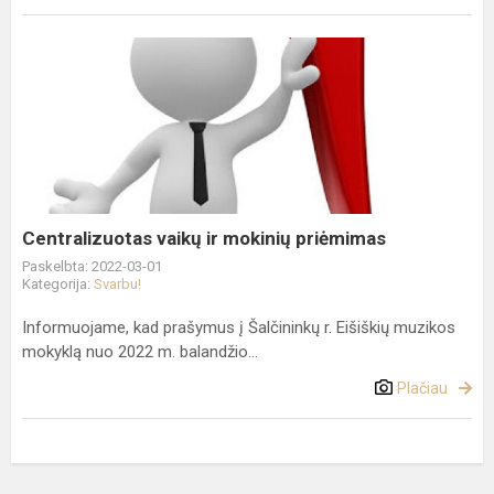
Centralizuotas
vaikų
ir
mokinių
priėmimas
Centralizuotas vaikų ir mokinių priėmimas
Paskelbta: 2022-03-01
Kategorija:
Svarbu!
Informuojame, kad prašymus į Šalčininkų r. Eišiškių muzikos
mokyklą nuo 2022 m. balandžio...
Plačiau