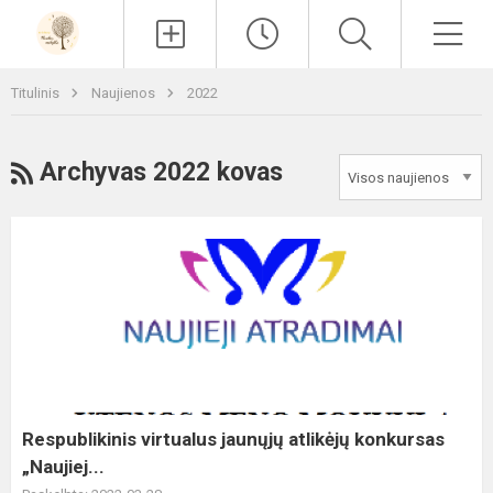
Paieška
Men
Titulinis
Naujienos
2022
RSS
Archyvas 2022 kovas
Respublikinis
virtualus
jaunųjų
atlikėjų
konkursas
„Naujiej...
Respublikinis virtualus jaunųjų atlikėjų konkursas
„Naujiej...