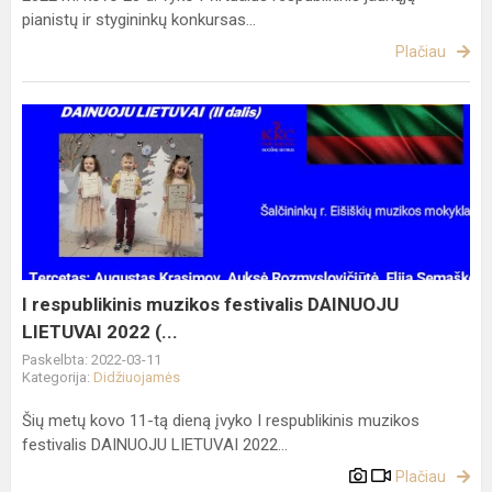
pianistų ir stygininkų konkursas...
Plačiau
I
respublikinis
muzikos
festivalis
DAINUOJU
LIETUVAI
2022
(...
I respublikinis muzikos festivalis DAINUOJU
LIETUVAI 2022 (...
Paskelbta: 2022-03-11
Kategorija:
Didžiuojamės
Šių metų kovo 11-tą dieną įvyko I respublikinis muzikos
festivalis DAINUOJU LIETUVAI 2022...
Plačiau