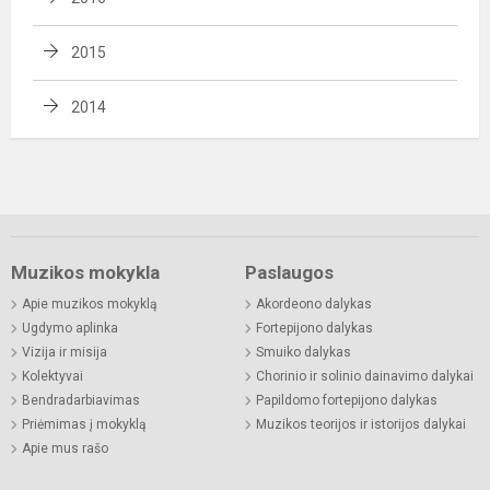
2015
2014
Muzikos mokykla
Paslaugos
Apie muzikos mokyklą
Akordeono dalykas
Ugdymo aplinka
Fortepijono dalykas
Vizija ir misija
Smuiko dalykas
Kolektyvai
Chorinio ir solinio dainavimo dalykai
Bendradarbiavimas
Papildomo fortepijono dalykas
Priėmimas į mokyklą
Muzikos teorijos ir istorijos dalykai
Apie mus rašo