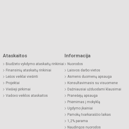
Ataskaitos
Informacija
Biudžeto vykdymo ataskaitų rinkiniai
Nuorodos
Finansinių ataskaitų rinkiniai
Laisvos darbo vietos
Lėšos veiklai viešinti
Asmens duomenų apsauga
Projektai
Konsultavimasis su visuomene
Viešieji pirkimai
Dažniausiai užduodami klausimai
Vadovo veiklos ataskaitos
Pranešėjų apsauga
Priėmimas į mokyklą
Ugdymo įkainiai
Pamokų tvarkaraščio laikas
1,2% parama
Naudingos nuorodos