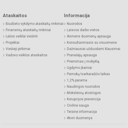
Ataskaitos
Informacija
Biudžeto vykdymo ataskaitų rinkiniai
Nuorodos
Finansinių ataskaitų rinkiniai
Laisvos darbo vietos
Lėšos veiklai viešinti
Asmens duomenų apsauga
Projektai
Konsultavimasis su visuomene
Viešieji pirkimai
Dažniausiai užduodami klausimai
Vadovo veiklos ataskaitos
Pranešėjų apsauga
Priėmimas į mokyklą
Ugdymo įkainiai
Pamokų tvarkaraščio laikas
1,2% parama
Naudingos nuorodos
Moksleivių atostogos
Korupcijos prevencija
Civilinė sauga
Teisinė informacija
Atviri duomenys