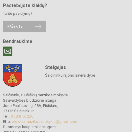
Pastebėjote klaidų?
Turite pasiūlymų?
RAŠYKITE
Bendraukime
Steigėjas
Šalčininkų rajono savivaldybė
Šalčininkų r. Eišiškių muzikos mokykla
Savivaldybės biudžetinė įstaiga
Jono Pauliaus II g. 28A, Eišiškės,
17175 Šalčininkų r.
Tel.
(8 380) 56 220
El. p.
eisiskiu.muzikos.mokykla@gmail.com
Duomenys kaupiami ir saugomi