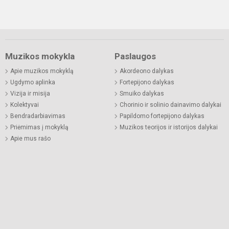
Muzikos mokykla
Paslaugos
Apie muzikos mokyklą
Akordeono dalykas
Ugdymo aplinka
Fortepijono dalykas
Vizija ir misija
Smuiko dalykas
Kolektyvai
Chorinio ir solinio dainavimo dalykai
Bendradarbiavimas
Papildomo fortepijono dalykas
Priėmimas į mokyklą
Muzikos teorijos ir istorijos dalykai
Apie mus rašo