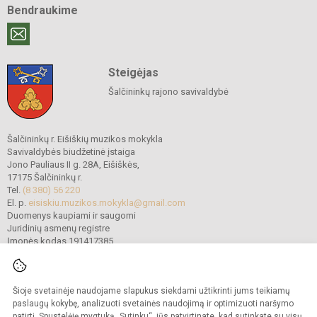
Bendraukime
Steigėjas
Šalčininkų rajono savivaldybė
Šalčininkų r. Eišiškių muzikos mokykla
Savivaldybės biudžetinė įstaiga
Jono Pauliaus II g. 28A, Eišiškės,
17175 Šalčininkų r.
Tel.
(8 380) 56 220
El. p.
eisiskiu.muzikos.mokykla@gmail.com
Duomenys kaupiami ir saugomi
Juridinių asmenų registre
Įmonės kodas 191417385
Šioje svetainėje naudojame slapukus siekdami užtikrinti jums teikiamų
© 2022. Šalčininkų r. Eišiškių muzikos mokykla. Visos teisės saugomos.
Kopijuoti turinį be raštiško mokyklos vadovybės sutikimo griežtai draudžiama.
paslaugų kokybę, analizuoti svetainės naudojimą ir optimizuoti naršymo
patirtį. Spustelėję mygtuką „Sutinku“, jūs patvirtinate, kad sutinkate su visų