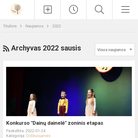
Paieška
Men
Titulinis
Naujienos
2022
RSS
Archyvas 2022 sausis
Konkurso
"Dainų
dainelė"
zoninis
etapas
Konkurso "Dainų dainelė" zoninis etapas
Paskelbta: 2022-01-24
Kategorija:
Didžiuojamės