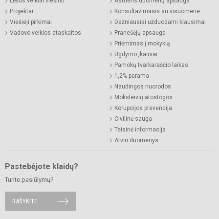
Lėšos veiklai viešinti
Asmens duomenų apsauga
Projektai
Konsultavimasis su visuomene
Viešieji pirkimai
Dažniausiai užduodami klausimai
Vadovo veiklos ataskaitos
Pranešėjų apsauga
Priėmimas į mokyklą
Ugdymo įkainiai
Pamokų tvarkaraščio laikas
1,2% parama
Naudingos nuorodos
Moksleivių atostogos
Korupcijos prevencija
Civilinė sauga
Teisinė informacija
Atviri duomenys
Pastebėjote klaidų?
Turite pasiūlymų?
RAŠYKITE