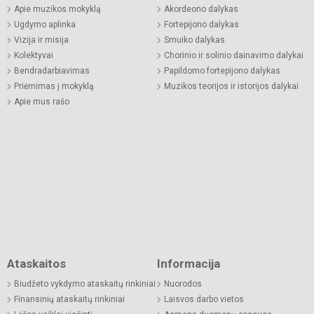
Apie muzikos mokyklą
Akordeono dalykas
Ugdymo aplinka
Fortepijono dalykas
Vizija ir misija
Smuiko dalykas
Kolektyvai
Chorinio ir solinio dainavimo dalykai
Bendradarbiavimas
Papildomo fortepijono dalykas
Priėmimas į mokyklą
Muzikos teorijos ir istorijos dalykai
Apie mus rašo
Ataskaitos
Informacija
Biudžeto vykdymo ataskaitų rinkiniai
Nuorodos
Finansinių ataskaitų rinkiniai
Laisvos darbo vietos