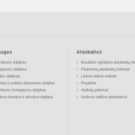
augos
Ataskaitos
rdeono dalykas
Biudžeto vykdymo ataskaitų rin
epijono dalykas
Finansinių ataskaitų rinkiniai
iko dalykas
Lėšos veiklai viešinti
inio ir solinio dainavimo dalykai
Projektai
ldomo fortepijono dalykas
Viešieji pirkimai
kos teorijos ir istorijos dalykai
Vadovo veiklos ataskaitos