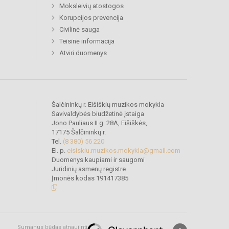
Moksleivių atostogos
Korupcijos prevencija
Civilinė sauga
Teisinė informacija
Atviri duomenys
Šalčininkų r. Eišiškių muzikos mokykla
Savivaldybės biudžetinė įstaiga
Jono Pauliaus II g. 28A, Eišiškės,
17175 Šalčininkų r.
Tel.
(8 380) 56 220
El. p.
eisiskiu.muzikos.mokykla@gmail.com
Duomenys kaupiami ir saugomi
Juridinių asmenų registre
Įmonės kodas 191417385
Sumanus būdas atnaujinti