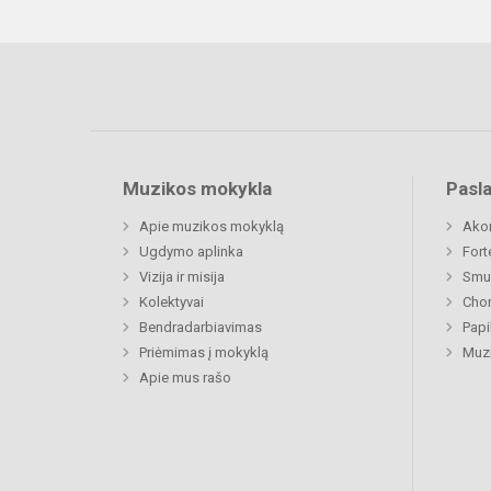
Muzikos mokykla
Pasl
Apie muzikos mokyklą
Ako
Ugdymo aplinka
Fort
Vizija ir misija
Smu
Kolektyvai
Chor
Bendradarbiavimas
Papi
Priėmimas į mokyklą
Muzi
Apie mus rašo