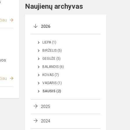
s
Naujienų archyvas
čiau
2026
LIEPA (1)
BIRŽELIS (5)
GEGUŽĖ (5)
uvos
BALANDIS (6)
KOVAS (7)
čiau
VASARIS (1)
SAUSIS (2)
2025
2024