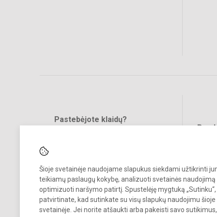
Pastebėjote klaidų?
Bend
Turite pasiūlymų?
RAŠYKITE
Šioje svetainėje naudojame slapukus siekdami užtikrinti j
teikiamų paslaugų kokybę, analizuoti svetainės naudojimą 
optimizuoti naršymo patirtį. Spustelėję mygtuką „Sutinku“,
patvirtinate, kad sutinkate su visų slapukų naudojimu šioje
svetainėje. Jei norite atšaukti arba pakeisti savo sutikimu
© 2022. Šalčininkų r. Eišiškių muzikos mokykla. Visos teisės saugomo