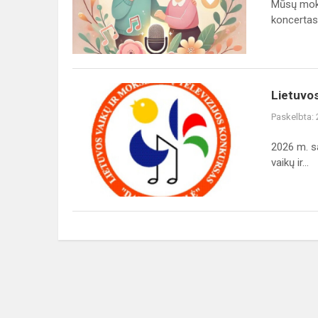
Mūsų moky
muzikos
koncertas,
mokykloje
Lietuvos
Lietuvos
vaikų
Paskelbta:
ir
moksleivių
2026 m. s
televizijos
vaikų ir...
konkurso
„Dainų
da...