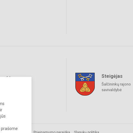
Steigėjas
raukime
Šalčininkų rajono
savivaldybė
ums
ir
 jūs
s, prašome
s.
Prieinamumo paraiška
Slapukų politika