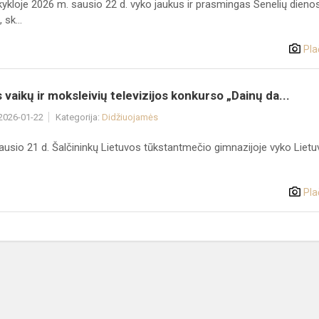
kloje 2026 m. sausio 22 d. vyko jaukus ir prasmingas Senelių dieno
 sk...
Pla
 vaikų ir moksleivių televizijos konkurso „Dainų da...
 2026-01-22
Kategorija:
Didžiuojamės
ausio 21 d. Šalčininkų Lietuvos tūkstantmečio gimnazijoje vyko Liet
Pla