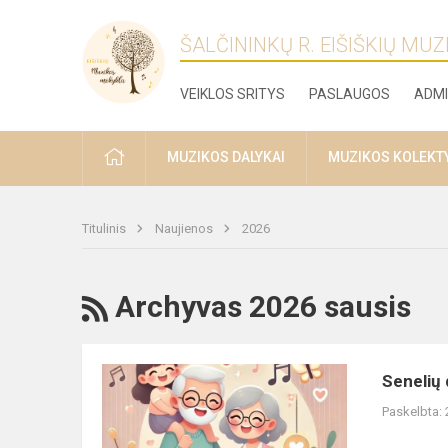
ŠALČININKŲ R. EIŠIŠKIŲ MU
VEIKLOS SRITYS
PASLAUGOS
ADMI
PRADŽIA
MUZIKOS DALYKAI
MUZIKOS KOLEKT
Titulinis
Naujienos
2026
RSS
Archyvas 2026 sausis
Senelių
Senelių 
dienos
Paskelbta:
koncertas
Eišiškių