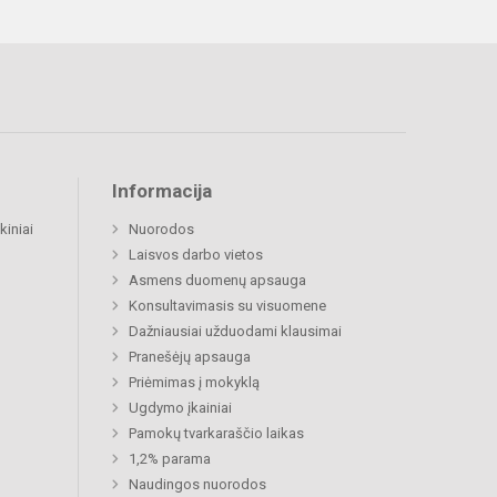
Informacija
kiniai
Nuorodos
Laisvos darbo vietos
Asmens duomenų apsauga
Konsultavimasis su visuomene
Dažniausiai užduodami klausimai
Pranešėjų apsauga
Priėmimas į mokyklą
Ugdymo įkainiai
Pamokų tvarkaraščio laikas
1,2% parama
Naudingos nuorodos