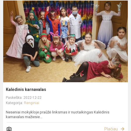
K
k
Kalėdinis karnavalas
Paskelbta: 2022-12-22
Kategorija:
Renginiai
Neseniai mokykloje praūžė linksmas ir nuotaikingas Kalėdinis
karnavalas mažiesie...
Plačiau