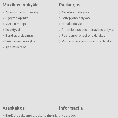
Muzikos mokykla
Paslaugos
Apie muzikos mokyklą
Akordeono dalykas
Ugdymo aplinka
Fortepijono dalykas
Vizija ir misija
Smuiko dalykas
Kolektyvai
Chorinio ir solinio dainavimo dalykai
Bendradarbiavimas
Papildomo fortepijono dalykas
Priėmimas į mokyklą
Muzikos teorijos ir istorijos dalykai
Apie mus rašo
Ataskaitos
Informacija
Biudžeto vykdymo ataskaitų rinkiniai
Nuorodos