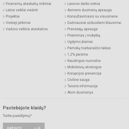
Finansinių ataskaitų rinkiniai
Laisvos darbo vietos
Lėšos veiklai viešinti
Asmens duomenų apsauga
Projektai
Konsultavimasis su visuomene
Viešieji pirkimai
Dažniausiai užduodami klausimai
Vadovo veiklos ataskaitos
Pranešėjų apsauga
Priėmimas į mokyklą
Ugdymo įkainiai
Pamokų tvarkaraščio laikas
1,2% parama
Naudingos nuorodos
Moksleivių atostogos
Korupcijos prevencija
Civilinė sauga
Teisinė informacija
Atviri duomenys
Pastebėjote klaidų?
Turite pasiūlymų?
RAŠYKITE