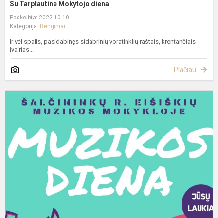
Su Tarptautine Mokytojo diena
Paskelbta: 2022-10-10
Kategorija:
Renginiai
Ir vėl spalis, pasidabinęs sidabrinių voratinklių raštais, krentančiais
įvairias...
Plačiau
T
M
d