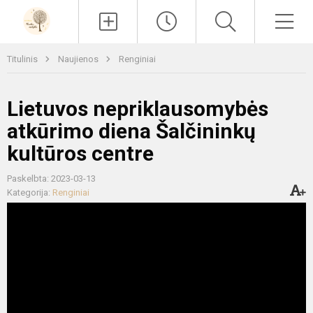
Paieška
Men
Titulinis
Naujienos
Renginiai
Lietuvos nepriklausomybės
atkūrimo diena Šalčininkų
kultūros centre
Paskelbta: 2023-03-13
Kategorija:
Renginiai