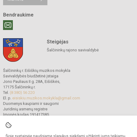
Bendraukime
Steigėjas
Šalčininkų rajono savivaldybė
Šalčininkų r. Eišiškių muzikos mokykla
Savivaldybės biudžetinė įstaiga
Jono Pauliaus II g. 28A, Eišiškės,
17175 Šalčininkų r.
Tel.
(8 380) 56 220
El. p.
eisiskiu.muzikos.mokykla@gmail.com
Duomenys kaupiami ir saugomi
Juridinių asmenų registre
Įmonės kodas 191417385
Šioje svetainėje naudojame slapukus siekdami užtikrinti jums teikiamų
© 2022. Šalčininkų r. Eišiškių muzikos mokykla. Visos teisės saugomos.