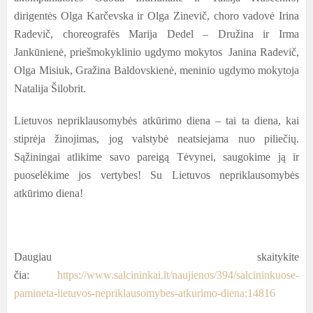
dirigentės Olga Karčevska ir Olga Zinevič, choro vadovė Irina
Radevič, choreografės Marija Dedel – Družina ir Irma
Jankūnienė, priešmokyklinio ugdymo mokytos Janina Radevič,
Olga Misiuk, Gražina Baldovskienė, meninio ugdymo mokytoja
Natalija Šilobrit.
Lietuvos nepriklausomybės atkūrimo diena – tai ta diena, kai
stiprėja žinojimas, jog valstybė neatsiejama nuo piliečių.
Sąžiningai atlikime savo pareigą Tėvynei, saugokime ją ir
puoselėkime jos vertybes! Su Lietuvos nepriklausomybės
atkūrimo diena!
Daugiau skaitykite
čia:
https://www.salcininkai.lt/naujienos/394/salcininkuose-
pamineta-lietuvos-nepriklausomybes-atkurimo-diena:14816