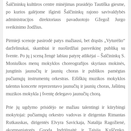
Šalčininkų kultūros centre minėjimas prasidėjo Tautiška giesme,
po kurios galėjome išgirsti Šalčininkų rajono savivaldybės
administracijos direktoriaus pavaduotojo Gžegož Jurgo
sveikinimo žodžius.
Pirmieji scenoje pasirodė patys mažiausi, bet drąsūs „Vyturėlio“
darželinukai, skambiai ir nuoširdžiai pasveikinę publiką su
švente. Po jų į sceną žengė labiau patyrę atlikėjai – Šalčininkų S.
Moniuškos menų mokyklos choreografijos skyriaus mokinės,
jungtinis jaunučių ir jaunių choras ir publikos pamėgtas
pučiamųjų instrumentų orkestras. Eišiškių muzikos mokyklos
talentus koncerte reprezentavo jaunučių ir jaunių choras, Jašiūnų
muzikos mokykla į šventę delegavo jaunučių chorą.
Prie jų ugdymo prisidėjo ne mažiau talentingi ir kūrybingi
mokytojai: pučiamųjų orkestro vadovas ir dirigentas Rimantas
Rutkauskas, dirigentės Elvyra Savickaja, Natalija Ragožienė,
akompaniatorės Guoda Indriūnaitė ir Taisija Kuščenko,