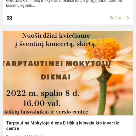
Gruodžio 6 d. mūsų mokyklos mokiniai turėjo progą pakoncertuoti
Eišiškių ligonin...
Plačiau
T
M
d
E
l
ir
v
Tarptautinė Mokytojo diena Eišiškių laisvalaikio ir verslo
centre