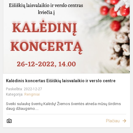
k
E
l
ir
v
c
Kalėdinis koncertas Eišiškių laisvalaikio ir verslo centre
Paskelbta: 2022-12-27
Kategorija:
Renginiai
Sveiki sulaukę šventų Kalėdų! Žiemos šventės atneša mūsų širdims
daug džiaugsmo....
Plačiau