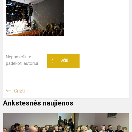
Nepamirškite
9
AČIŪ
padėkoti autoriui
Grįžti
Ankstesnės naujienos
S
d
m