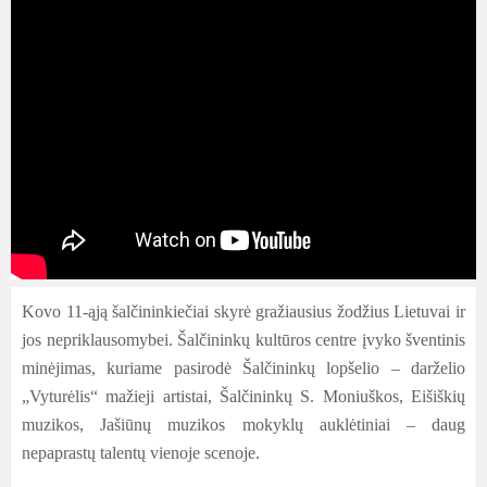
Kovo 11-ąją šalčininkiečiai skyrė gražiausius žodžius Lietuvai ir
jos nepriklausomybei. Šalčininkų kultūros centre įvyko šventinis
minėjimas, kuriame pasirodė Šalčininkų lopšelio – darželio
„Vyturėlis“ mažieji artistai, Šalčininkų S. Moniuškos, Eišiškių
muzikos, Jašiūnų muzikos mokyklų auklėtiniai – daug
nepaprastų talentų vienoje scenoje.