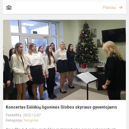
Plačiau
K
E
l
G
s
g
Koncertas Eišiškių ligoninės Globos skyriaus gyventojams
Paskelbta: 2022-12-07
Kategorija:
Renginiai