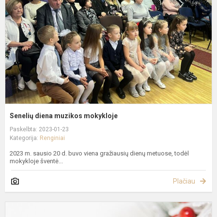
m
Senelių diena muzikos mokykloje
Paskelbta: 2023-01-23
Kategorija:
Renginiai
2023 m. sausio 20 d. buvo viena gražiausių dienų metuose, todėl
mokykloje šventė...
Plačiau
K