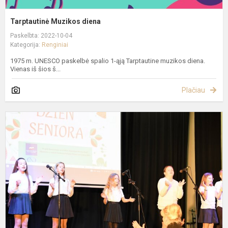
Tarptautinė Muzikos diena
Paskelbta: 2022-10-04
Kategorija:
Renginiai
1975 m. UNESCO paskelbė spalio 1-ąją Tarptautine muzikos diena.
Vienas iš šios š...
Plačiau
K
s
Š
l
t
a
u