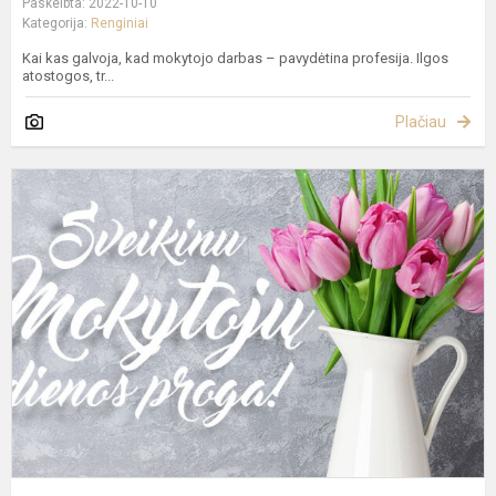
Paskelbta: 2022-10-10
Kategorija:
Renginiai
Kai kas galvoja, kad mokytojo darbas – pavydėtina profesija. Ilgos
atostogos, tr...
Plačiau
S
T
M
d