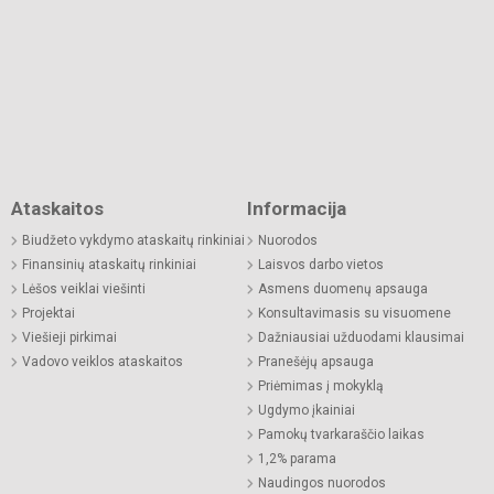
Ataskaitos
Informacija
Biudžeto vykdymo ataskaitų rinkiniai
Nuorodos
Finansinių ataskaitų rinkiniai
Laisvos darbo vietos
Lėšos veiklai viešinti
Asmens duomenų apsauga
Projektai
Konsultavimasis su visuomene
Viešieji pirkimai
Dažniausiai užduodami klausimai
Vadovo veiklos ataskaitos
Pranešėjų apsauga
Priėmimas į mokyklą
Ugdymo įkainiai
Pamokų tvarkaraščio laikas
1,2% parama
Naudingos nuorodos