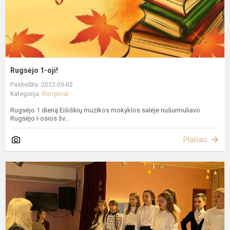
Rugsėjo 1-oji!
Paskelbta: 2022-09-02
Kategorija:
Renginiai
Rugsėjo 1 dieną Eišiškių muzikos mokyklos salėje nušurmuliavo
Rugsėjo I-osios šv...
Plačiau
A
d
d
S
R
ir