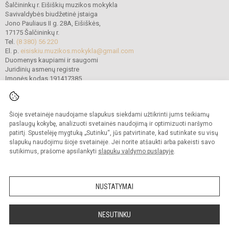
Šalčininkų r. Eišiškių muzikos mokykla
Savivaldybės biudžetinė įstaiga
Jono Pauliaus II g. 28A, Eišiškės,
17175 Šalčininkų r.
Tel.
(8 380) 56 220
El. p.
eisiskiu.muzikos.mokykla@gmail.com
Duomenys kaupiami ir saugomi
Juridinių asmenų registre
Įmonės kodas 191417385
Šioje svetainėje naudojame slapukus siekdami užtikrinti jums teikiamų
© 2022. Šalčininkų r. Eišiškių muzikos mokykla. Visos teisės saugomos.
Kopijuoti turinį be raštiško mokyklos vadovybės sutikimo griežtai draudžiama.
paslaugų kokybę, analizuoti svetainės naudojimą ir optimizuoti naršymo
patirtį. Spustelėję mygtuką „Sutinku“, jūs patvirtinate, kad sutinkate su visų
Prieinamumo paraiška
Slapukų politika
slapukų naudojimu šioje svetainėje. Jei norite atšaukti arba pakeisti savo
sutikimus, prašome apsilankyti
slapukų valdymo puslapyje
.
Sumanus būdas atnaujinti
mokyklos interneto
svetainę
NUSTATYMAI
NESUTINKU