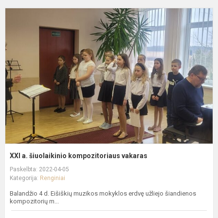
X
a.
š
k
v
XXI a. šiuolaikinio kompozitoriaus vakaras
Paskelbta: 2022-04-05
Kategorija:
Renginiai
Balandžio 4 d. Eišiškių muzikos mokyklos erdvę užliejo šiandienos
kompozitorių m...