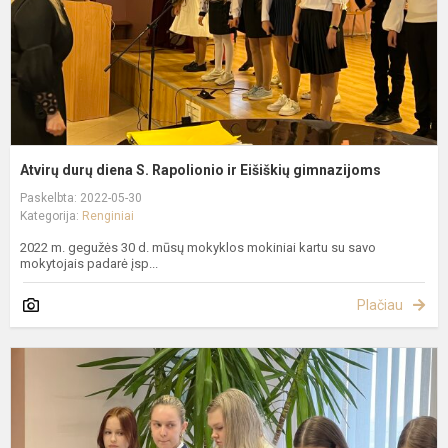
E
g
Atvirų durų diena S. Rapolionio ir Eišiškių gimnazijoms
Paskelbta: 2022-05-30
Kategorija:
Renginiai
2022 m. gegužės 30 d. mūsų mokyklos mokiniai kartu su savo
mokytojais padarė įsp...
Plačiau
M
m
b
š