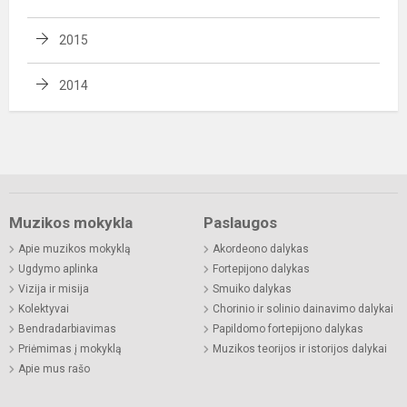
2015
2014
Muzikos mokykla
Paslaugos
Apie muzikos mokyklą
Akordeono dalykas
Ugdymo aplinka
Fortepijono dalykas
Vizija ir misija
Smuiko dalykas
Kolektyvai
Chorinio ir solinio dainavimo dalykai
Bendradarbiavimas
Papildomo fortepijono dalykas
Priėmimas į mokyklą
Muzikos teorijos ir istorijos dalykai
Apie mus rašo