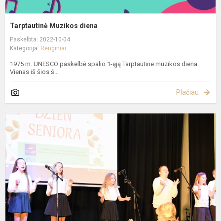
Tarptautinė Muzikos diena
Paskelbta: 2022-10-04
Kategorija:
Renginiai
1975 m. UNESCO paskelbė spalio 1-ąją Tarptautine muzikos diena.
Vienas iš šios š...
Plačiau
K
s
Š
l
t
a
u