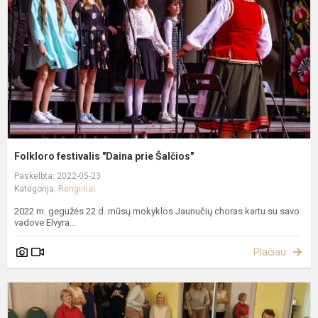
Š
Folkloro festivalis "Daina prie Šalčios"
Paskelbta: 2022-05-23
Kategorija:
Renginiai
2022 m. gegužės 22 d. mūsų mokyklos Jaunučių choras kartu su savo
vadove Elvyra...
Plačiau
A
d