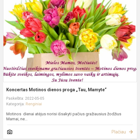
M
d
p
„
M
Koncertas Motinos dienos proga „Tau, Mamyte“
Paskelbta: 2022-05-05
Kategorija:
Renginiai
Motinos dienai atėjus norisi išsakyti pačius gražiausius žodžius
Mamai, ne...
Plačiau