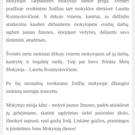
mokytojus Tarptautinės Mokytojo dienos proga. Šventės
pradžioje sveikinimo žodžius tarė mokyklos direktorė Laurita
Rozmyslovičienė. Ji dėkojo visiems, kantriai, su didžiuliu
atsidavimu kasdien dirbantiems mokytojams svarbų darbą,
ugdant jaunus žmones, skiepijant vertybes, dalijantis savo
išmintimi, atradimais.
Šventės metu mokiniai dėkojo visiems mokytojams už jų darbą,
kantrybę ir begalinę meilę. Taip pat buvo išrinkta Metų
Mokytoja – Laurita Rozmyslovičienė.
Po šių nuostabių sveikinimo žodžių mokytojai džiaugėsi
mokinių surengtu koncertu.
Mokytojo misija kilni – mokyti jaunus žmones, padėti atsiskleisti
jų gebėjimams, skatinti ugdytinius siekti pasirinkto tikslo,
išmokyti suprasti, rasti gražų žodį. Linkime gražios, prasmingos
ir įsimintinos Jums Mokytojų dienos!