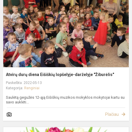
d
E
l
d
"
Atvirų durų diena Eišiškių lopšelyje-darželyje "Žiburėlis"
Paskelbta: 2022-05-13
Kategorija:
Renginiai
Saulėtą gegužės 12-ąją Eišiškių muzikos mokyklos mokytojai kartu su
savo auklėti...
Plačiau
K