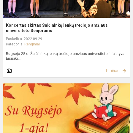
Koncertas skirtas Šalčininkų lenkų trečiojo amžiaus
universiteto Senjorams
Paskelbta: 2022-09-29
Kategorija:
Renginiai
Rugsėjo 28 d. Šalčininkų lenkų trečiojo amžiaus universiteto iniciatyva
Eišišiki...
Plačiau
R
1
oj