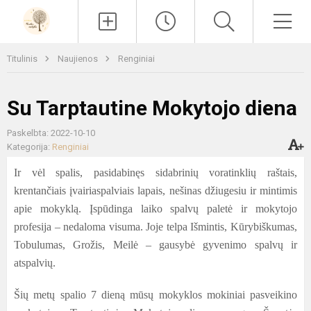
Paieška
Men
Titulinis
Naujienos
Renginiai
Su Tarptautine Mokytojo diena
Paskelbta: 2022-10-10
Kategorija:
Renginiai
Ir vėl spalis, pasidabinęs sidabrinių voratinklių raštais,
krentančiais įvairiaspalviais lapais, nešinas džiugesiu ir mintimis
apie mokyklą. Įspūdinga laiko spalvų paletė ir mokytojo
profesija – nedaloma visuma. Joje telpa Išmintis, Kūrybiškumas,
Tobulumas, Grožis, Meilė – gausybė gyvenimo spalvų ir
atspalvių.
Šių metų spalio 7 dieną mūsų mokyklos mokiniai pasveikino