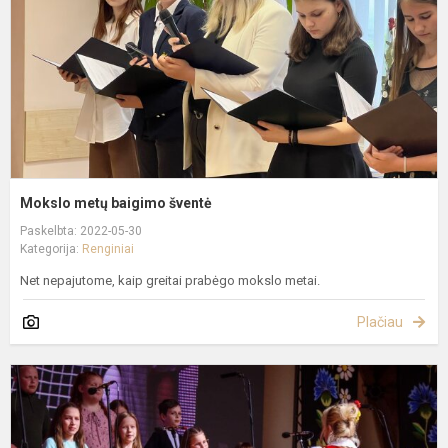
Mokslo metų baigimo šventė
Paskelbta: 2022-05-30
Kategorija:
Renginiai
Net nepajutome, kaip greitai prabėgo mokslo metai.
Plačiau
F
f
"
p