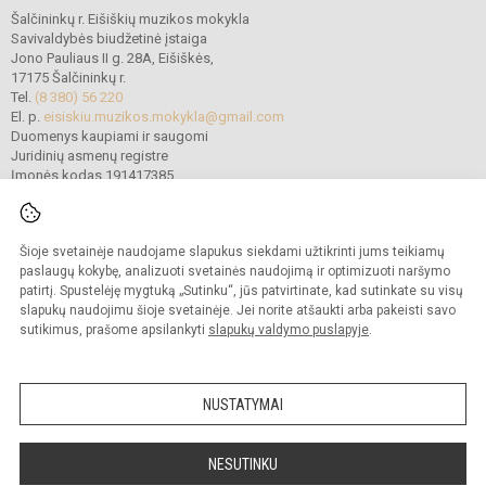
Šalčininkų r. Eišiškių muzikos mokykla
Savivaldybės biudžetinė įstaiga
Jono Pauliaus II g. 28A, Eišiškės,
17175 Šalčininkų r.
Tel.
(8 380) 56 220
El. p.
eisiskiu.muzikos.mokykla@gmail.com
Duomenys kaupiami ir saugomi
Juridinių asmenų registre
Įmonės kodas 191417385
Šioje svetainėje naudojame slapukus siekdami užtikrinti jums teikiamų
© 2022. Šalčininkų r. Eišiškių muzikos mokykla. Visos teisės saugomos.
Kopijuoti turinį be raštiško mokyklos vadovybės sutikimo griežtai draudžiama.
paslaugų kokybę, analizuoti svetainės naudojimą ir optimizuoti naršymo
patirtį. Spustelėję mygtuką „Sutinku“, jūs patvirtinate, kad sutinkate su visų
Prieinamumo paraiška
Slapukų politika
slapukų naudojimu šioje svetainėje. Jei norite atšaukti arba pakeisti savo
sutikimus, prašome apsilankyti
slapukų valdymo puslapyje
.
Sumanus būdas atnaujinti
mokyklos interneto
svetainę
NUSTATYMAI
NESUTINKU