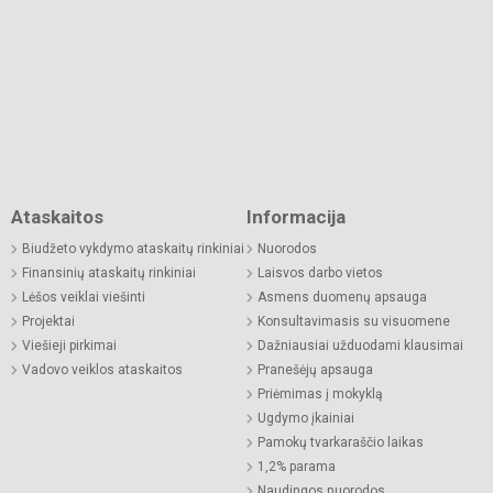
Ataskaitos
Informacija
Biudžeto vykdymo ataskaitų rinkiniai
Nuorodos
Finansinių ataskaitų rinkiniai
Laisvos darbo vietos
Lėšos veiklai viešinti
Asmens duomenų apsauga
Projektai
Konsultavimasis su visuomene
Viešieji pirkimai
Dažniausiai užduodami klausimai
Vadovo veiklos ataskaitos
Pranešėjų apsauga
Priėmimas į mokyklą
Ugdymo įkainiai
Pamokų tvarkaraščio laikas
1,2% parama
Naudingos nuorodos