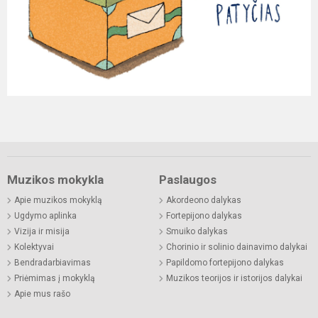
Muzikos mokykla
Paslaugos
Apie muzikos mokyklą
Akordeono dalykas
Ugdymo aplinka
Fortepijono dalykas
Vizija ir misija
Smuiko dalykas
Kolektyvai
Chorinio ir solinio dainavimo dalykai
Bendradarbiavimas
Papildomo fortepijono dalykas
Priėmimas į mokyklą
Muzikos teorijos ir istorijos dalykai
Apie mus rašo