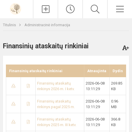
Paieška
Men
Titulinis
Administracinė informacija
Finansinių ataskaitų rinkiniai
Finansinių ataskaitų rinkiniai
Atnaujinta
Dydis
Finansinių ataskaitų
2026-06-08
269.85
rinkinys 2026 m. I ketv.
13:11:29
KB
Finansinių ataskaitų
2026-06-08
0.96
rinkinys pagal 2025 m.
13:11:29
MB
Finansinių ataskaitų
2026-06-08
366.8
rinkinys 2025 m. III ketv.
13:11:29
KB