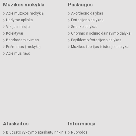
Muzikos mokykla
Paslaugos
Apie muzikos mokyklą
Akordeono dalykas
Ugdymo aplinka
Fortepijono dalykas
Vizija ir misija
Smuiko dalykas
Kolektyvai
Chorinio ir solinio dainavimo dalykai
Bendradarbiavimas
Papildomo fortepijono dalykas
Priėmimas į mokyklą
Muzikos teorijos ir istorijos dalykai
Apie mus rašo
Ataskaitos
Informacija
Biudžeto vykdymo ataskaitų rinkiniai
Nuorodos