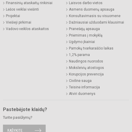
Finansinių ataskaitų rinkiniai
Laisvos darbo vietos
Lėšos veiklai viešinti
Asmens duomenų apsauga
Projektai
Konsultavimasis su visuomene
Viešieji pirkimai
Dažniausiai užduodami klausimai
Vadovo veiklos ataskaitos
Pranešėjų apsauga
Priėmimas į mokyklą
Ugdymo įkainiai
Pamokų tvarkaraščio laikas
1,2% parama
Naudingos nuorodos
Moksleivių atostogos
Korupcijos prevencija
Civilinė sauga
Teisinė informacija
Atviri duomenys
Pastebėjote klaidų?
Turite pasiūlymų?
RAŠYKITE