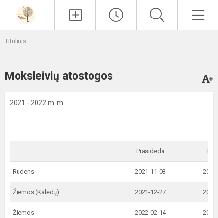
Paieška
Men
Titulinis
Moksleivių atostogos
2021 - 2022 m. m.
Prasideda
Bai
Rudens
2021-11-03
2021
Žiemos (Kalėdų)
2021-12-27
2022
Žiemos
2022-02-14
2022