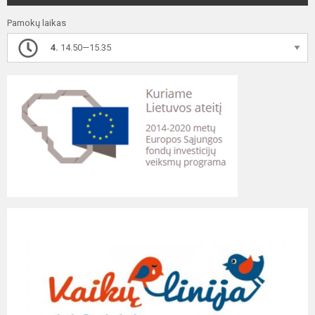
Pamokų laikas
4.
14.50—15.35