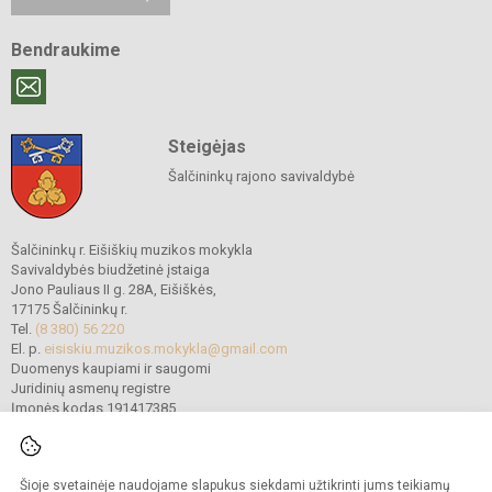
Bendraukime
Steigėjas
Šalčininkų rajono savivaldybė
Šalčininkų r. Eišiškių muzikos mokykla
Savivaldybės biudžetinė įstaiga
Jono Pauliaus II g. 28A, Eišiškės,
17175 Šalčininkų r.
Tel.
(8 380) 56 220
El. p.
eisiskiu.muzikos.mokykla@gmail.com
Duomenys kaupiami ir saugomi
Juridinių asmenų registre
Įmonės kodas 191417385
Šioje svetainėje naudojame slapukus siekdami užtikrinti jums teikiamų
© 2022. Šalčininkų r. Eišiškių muzikos mokykla. Visos teisės saugomos.