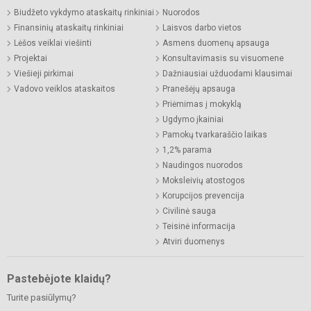
Biudžeto vykdymo ataskaitų rinkiniai
Nuorodos
Finansinių ataskaitų rinkiniai
Laisvos darbo vietos
Lėšos veiklai viešinti
Asmens duomenų apsauga
Projektai
Konsultavimasis su visuomene
Viešieji pirkimai
Dažniausiai užduodami klausimai
Vadovo veiklos ataskaitos
Pranešėjų apsauga
Priėmimas į mokyklą
Ugdymo įkainiai
Pamokų tvarkaraščio laikas
1,2% parama
Naudingos nuorodos
Moksleivių atostogos
Korupcijos prevencija
Civilinė sauga
Teisinė informacija
Atviri duomenys
Pastebėjote klaidų?
Turite pasiūlymų?