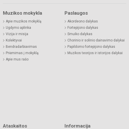
Muzikos mokykla
Paslaugos
Apie muzikos mokyklą
Akordeono dalykas
Ugdymo aplinka
Fortepijono dalykas
Vizija ir misija
Smuiko dalykas
Kolektyvai
Chorinio ir solinio dainavimo dalykai
Bendradarbiavimas
Papildomo fortepijono dalykas
Priėmimas į mokyklą
Muzikos teorijos ir istorijos dalykai
Apie mus rašo
Ataskaitos
Informacija