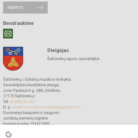
RAŠYKITE
Bendraukime
Steigėjas
Šalčininkų rajono savivaldybė
Šalčininkų r. Eišiškių muzikos mokykla
Savivaldybės biudžetinė įstaiga
Jono Pauliaus II g. 28A, Eišiškės,
17175 Šalčininkų r.
Tel.
(8 380) 56 220
El. p.
eisiskiu.muzikos.mokykla@gmail.com
Duomenys kaupiami ir saugomi
Juridinių asmenų registre
Įmonės kodas 191417385