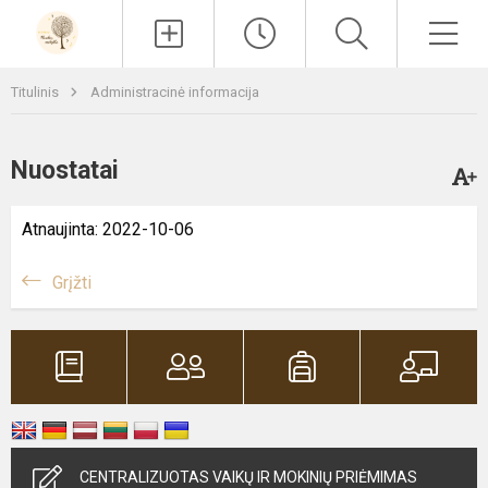
Paieška
Men
Titulinis
Administracinė informacija
Nuostatai
Atnaujinta: 2022-10-06
Grįžti
CENTRALIZUOTAS VAIKŲ IR MOKINIŲ PRIĖMIMAS