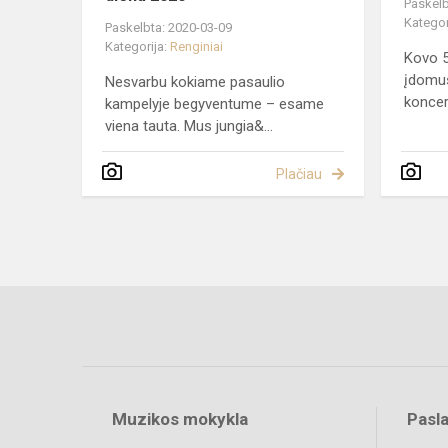
Paskelb
Kategor
Paskelbta: 2020-03-09
Kategorija:
Renginiai
Kovo 5
įdomus
Nesvarbu kokiame pasaulio
koncer
kampelyje begyventume – esame
viena tauta. Mus jungia&...
Plačiau
Muzikos mokykla
Pasl