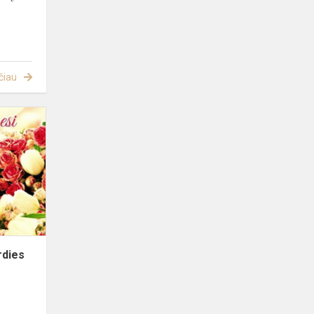
čiau
Virtualus
koncertas
"Iš
Širdies
Mamai"
rdies