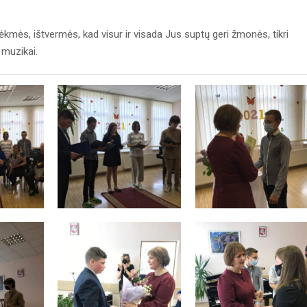
sėkmės, ištvermės, kad visur ir visada Jus suptų geri žmonės, tikri
 muzikai.