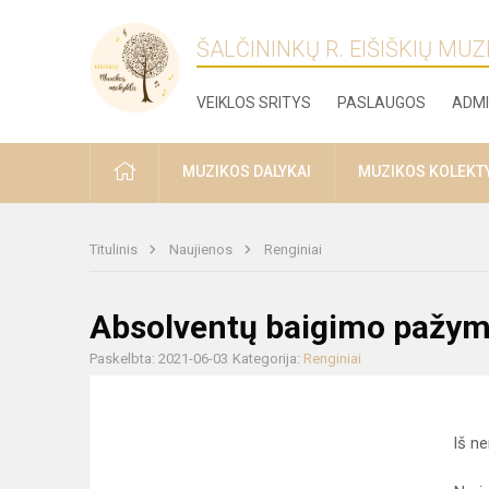
ŠALČININKŲ R. EIŠIŠKIŲ MU
VEIKLOS SRITYS
PASLAUGOS
ADMI
PRADŽIA
MUZIKOS DALYKAI
MUZIKOS KOLEKT
Titulinis
Naujienos
Renginiai
Absolventų baigimo pažym
Paskelbta: 2021-06-03
Kategorija:
Renginiai
Iš ne