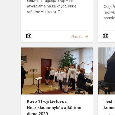
Kiekviena rugsėjo 1-oji – tai
atverčiama nauja knyga, kurią
Gegužė
rašome visi kartu. T...
mokykl
absolve
Plačiau
Kovo
11-
oji
Lietuvos
Nepriklaus
atkūrimo
diena
2020
Kovo 11-oji Lietuvos
Techni
Nepriklausomybės atkūrimo
konce
diena 2020