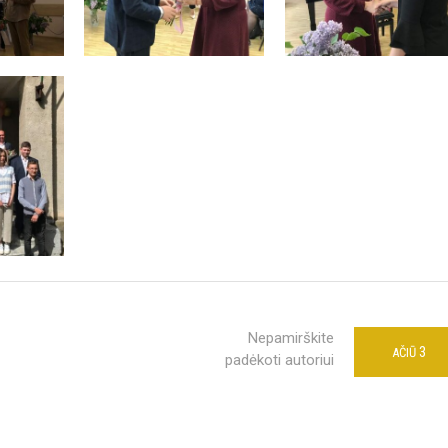
Nepamirškite
3
AČIŪ
padėkoti autoriui