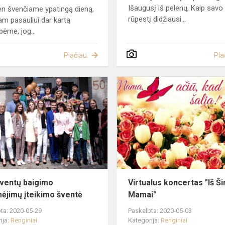
Išaugusį iš pelenų, Kaip savo
en švenčiame ypatingą dieną,
rūpestį didžiausi...
sam pasauliui dar kartą
bėme, jog...
Plačiau
Pla
Absolventų
baigimo
pažymėjimų
įteikimo
šventė
ventų baigimo
Virtualus koncertas "Iš Ši
ėjimų įteikimo šventė
Mamai"
ta: 2020-05-29
Paskelbta: 2020-05-03
ija:
Renginiai
Kategorija:
Renginiai