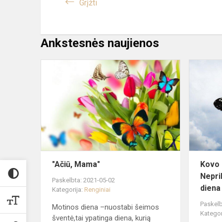
Grįžti
Ankstesnės naujienos
"Ačiū,
Mama"
"Ačiū, Mama"
Kovo 
Nepri
Paskelbta: 2021-05-02
diena
Kategorija:
Renginiai
Paskelb
Motinos diena –nuostabi šeimos
Kategor
šventė,tai ypatinga diena, kurią