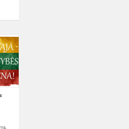
Vasario
16
–
oji
–
Lietuvos
Valstybės
Atkūrimo
Diena
s
a
smą,