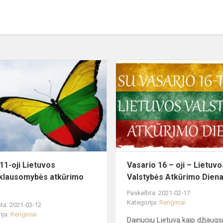
Kovo
11-
oji
Lietuvos
Nepriklausomybės
atkūrimo
diena
11-oji Lietuvos
Vasario 16 – oji – Lietuvo
klausomybės atkūrimo
Valstybės Atkūrimo Dien
Paskelbta: 2021-02-17
Kategorija:
Renginiai
ta: 2021-03-12
ija:
Renginiai
Dainuoju Lietuvą kaip džiaug