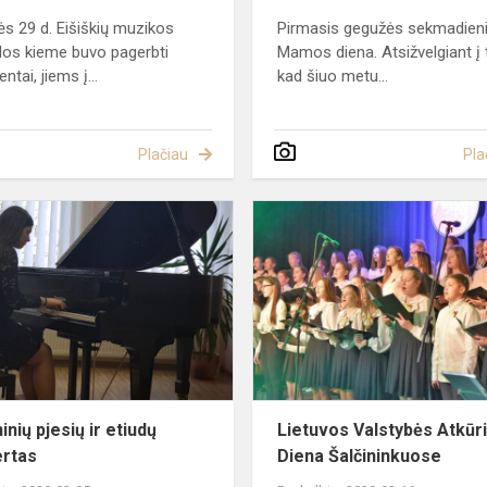
s 29 d. Eišiškių muzikos
Pirmasis gegužės sekmadieni
os kieme buvo pagerbti
Mamos diena. Atsižvelgiant į t
ntai, jiems į...
kad šiuo metu...
Plačiau
Pla
Techninių
pjesių
ir
etiudų
omybės
koncertas
nių pjesių ir etiudų
Lietuvos Valstybės Atkū
rtas
Diena Šalčininkuose