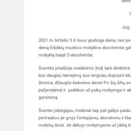
Nerim
T
Jog 
2021 m. birželio 3 d. buvo ypatinga diena, nes po
dieną Eišiškių muzikos mokyklos absolventai galė
mokyklą baigė 5 absolventai.
Šventės pradžioje sveikinimo žodį tarė direktorė 
kuo daugiau laimėjimų, kuo lengviau išspręsti kilu
žinoma, džiaugtis kiekviena diena! Po šių šiltų 
pažymėjimai ir padėkos už puikų mokymąsi ir ak
garsinimą.
Šventei įsibėgėjus, mokiniai taip pat galėjo pasku
pertraukos jie grojo fortepijonu, akordeonu ir kla
mokinių tėvai. Jie dėkojo mokytojams už įdėtą t