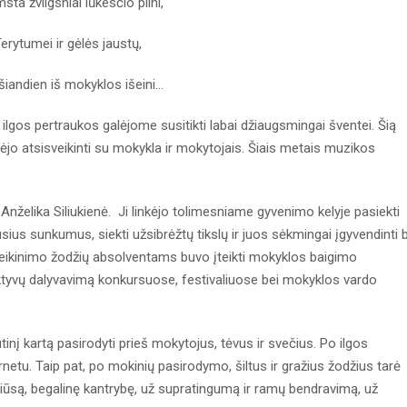
sta žvilgsniai lūkesčio pilni,
erytumei ir gėlės jaustų,
šiandien iš mokyklos išeini…
 ilgos pertraukos galėjome susitikti labai džiaugsmingai šventei. Šią
jo atsisveikinti su mokykla ir mokytojais. Šiais metais muzikos
Anželika Siliukienė. Ji linkėjo tolimesniame gyvenimo kelyje pasiekti
sius sunkumus, siekti užsibrėžtų tikslų ir juos sėkmingai įgyvendinti b
sveikinimo žodžių absolventams buvo įteikti mokyklos baigimo
tyvų dalyvavimą konkursuose, festivaliuose bei mokyklos vardo
tinį kartą pasirodyti prieš mokytojus, tėvus ir svečius. Po ilgos
rnetu. Taip pat, po mokinių pasirodymo, šiltus ir gražius žodžius tarė
riūsą, begalinę kantrybę, už supratingumą ir ramų bendravimą, už