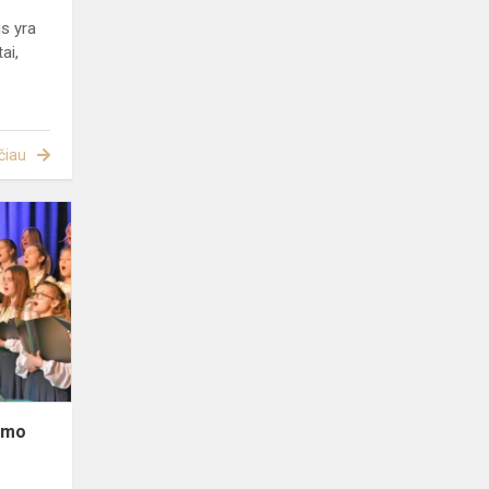
s yra
ai,
čiau
Lietuvos
Valstybės
Atkūrimo
Diena
Šalčininkuose
rimo