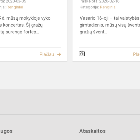
ta: 2020-03-05
Paskelbta: 2020-02-16
ija:
Renginiai
Kategorija:
Renginiai
 d. mūsų mokykloje vyko
Vasario 16-oji – tai valstybės
 koncertas. Šį gražų
gimtadienis, mūsų visų šventė.
tą surengė fortep...
gražią švent...
Plačiau
Pla
augos
Ataskaitos