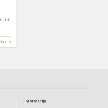
 Į šią
čiau
Informacija