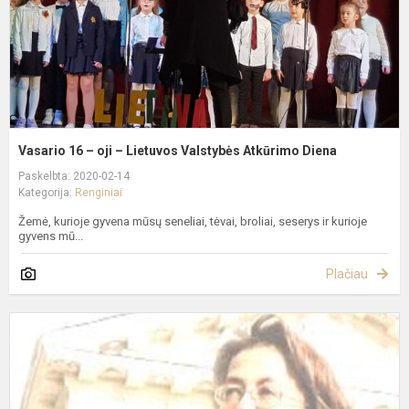
V
A
D
Vasario 16 – oji – Lietuvos Valstybės Atkūrimo Diena
Paskelbta: 2020-02-14
Kategorija:
Renginiai
Žemė, kurioje gyvena mūsų seneliai, tėvai, broliai, seserys ir kurioje
gyvens mū...
Plačiau
K
K
V
k