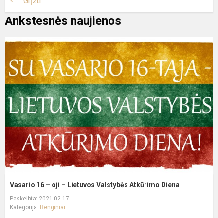
Grįžti
Ankstesnės naujienos
V
1
–
oj
–
L
V
A
D
Vasario 16 – oji – Lietuvos Valstybės Atkūrimo Diena
Paskelbta: 2021-02-17
Kategorija:
Renginiai