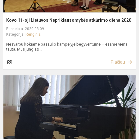
Kovo 11-oji Lietuvos Nepriklausomybės atkūrimo diena 2020
Paskelbta: 2020-03-09
Kategorija:
Renginiai
Nesvarbu kokiame pasaulio kampelyje begyventume – esame viena
tauta. Mus jungia&...
Plačiau
T
p
ir
e
k