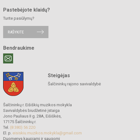
Pastebėjote klaidų?
Turite pasiūlymų?
RAŠYKITE
Bendraukime
Steigėjas
Šalčininkų rajono savivaldybė
Šalčininkų r. Eišiškių muzikos mokykla
Savivaldybės biudžetinė įstaiga
Jono Pauliaus II g. 28A, Eišiškės,
17175 Šalčininkų r.
Tel.
(8 380) 56 220
El. p.
eisiskiu.muzikos.mokykla@gmail.com
Duomenys kaupiami ir saugomi