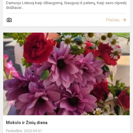
Dainuoju Lietuvą kaip džiaugsmą, Išaugusį iš pelenų, Kaip savo rūpestį
didžiausi...
Plačiau
M
ir
Ž
d
Mokslo ir Žinių diena
Paskelbta: 2020-09-01