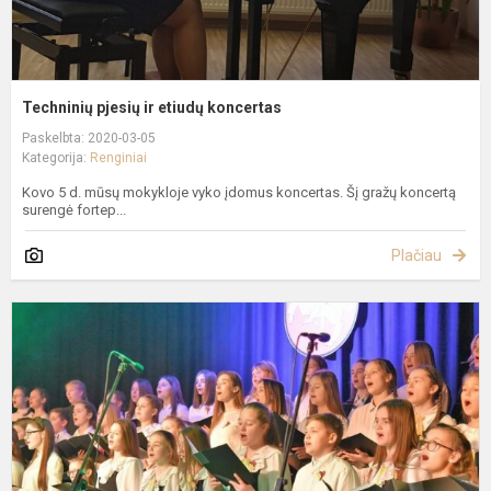
Techninių pjesių ir etiudų koncertas
Paskelbta: 2020-03-05
Kategorija:
Renginiai
Kovo 5 d. mūsų mokykloje vyko įdomus koncertas. Šį gražų koncertą
surengė fortep...
Plačiau
L
V
A
D
Š