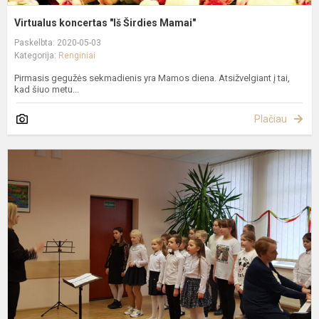
Virtualus koncertas "Iš Širdies Mamai"
Paskelbta: 2020-05-03
Kategorija:
Renginiai
Pirmasis gegužės sekmadienis yra Mamos diena. Atsižvelgiant į tai,
kad šiuo metu...
Plačiau
K
1
oj
L
N
a
d
2