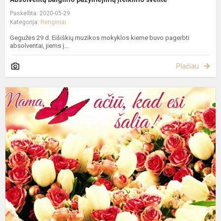
Paskelbta: 2020-05-29
Kategorija:
Renginiai
Gegužės 29 d. Eišiškių muzikos mokyklos kieme buvo pagerbti
absolventai, jiems į...
Plačiau
V
k
"
Š
M