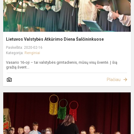
Lietuvos Valstybės Atkūrimo Diena Šalčininkuose
Paskelbta: 2020-02-16
Kategorija:
Renginiai
Vasario 16-oji – tai valstybės gimtadienis, mūsų visų šventė. Į šią
gražią švent...
Plačiau
V
1
–
oj
–
L