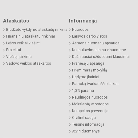
Ataskaitos
Informacija
Biudžeto vykdymo ataskaitų rinkiniai
Nuorodos
Finansinių ataskaitų rinkiniai
Laisvos darbo vietos
Lėšos veiklai viešinti
Asmens duomenų apsauga
Projektai
Konsultavimasis su visuomene
Viešieji pirkimai
Dažniausiai užduodami klausimai
Vadovo veiklos ataskaitos
Pranešėjų apsauga
Priėmimas į mokyklą
Ugdymo įkainiai
Pamokų tvarkaraščio laikas
1,2% parama
Naudingos nuorodos
Moksleivių atostogos
Korupcijos prevencija
Civilinė sauga
Teisinė informacija
Atviri duomenys