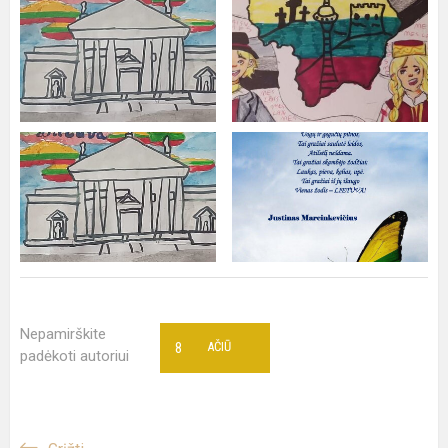
Nepamirškite
8
AČIŪ
padėkoti autoriui