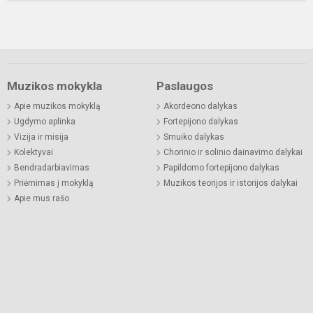
Muzikos mokykla
Paslaugos
Apie muzikos mokyklą
Akordeono dalykas
Ugdymo aplinka
Fortepijono dalykas
Vizija ir misija
Smuiko dalykas
Kolektyvai
Chorinio ir solinio dainavimo dalykai
Bendradarbiavimas
Papildomo fortepijono dalykas
Priėmimas į mokyklą
Muzikos teorijos ir istorijos dalykai
Apie mus rašo