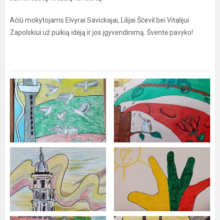
Ačiū mokytojams Elvyrai Savickajai, Lilijai Ščevil bei Vitalijui
Zapolskiui už puikią idėją ir jos įgyvendinimą. Šventė pavyko!