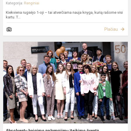
Kategorija:
Renginiai
Kiekviena rugsėjo 1-oji – tai atverčiama nauja knyga, kurią rašome visi
kartu. T...
Plačiau
A
b
p
į
š
Absolventų baigimo pažymėjimų įteikimo šventė