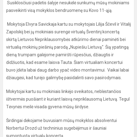
Susiklosčiusi padėtis šalyje nesukėlė sunkumų mūsų mokiniams
pasveikinti visą mokyklos bendruomenę su Kovo 11-ąją.
Mokytoja Elvyra Savickaja kartu su mokytojais Lilija Ščevil ir Vitalij
Zapolskij bei jų mokiniais surengė virtualų Šventinį koncertą
skirtą Lietuvos Nepriklausomybės atkūrimo dienai paminėti bei
virtualią mokinių piešinių parodą „Nupiešiu Lietuvą“. Šią ypatingą
dieną trumpam galėjome pamiršti rūpesčius, džiaugtis ir
didžiuotis, kad esame laisva Tauta. Šiam virtualiam koncertui
buvo įdėta labai daug darbo ypač video montavimui. Vaikai labai
džiaugėsi, kad turėjo galimybę pasidalinti savo pasirodymais.
Mokytojai kartu su mokiniais linkėjo sveikatos, neblėstančios
ištvermės puošiant ir kuriant laisvą nepriklausomą Lietuvą. Tegul
Tėvynės meilė visada gyvena mūsų širdyse.
Širdingai dėkojame buvusiam mūsų mokyklos absolventui
Norbertui Drozd už techninius sugebėjimus ir šauniai
sumontuotą virtualų koncertą.