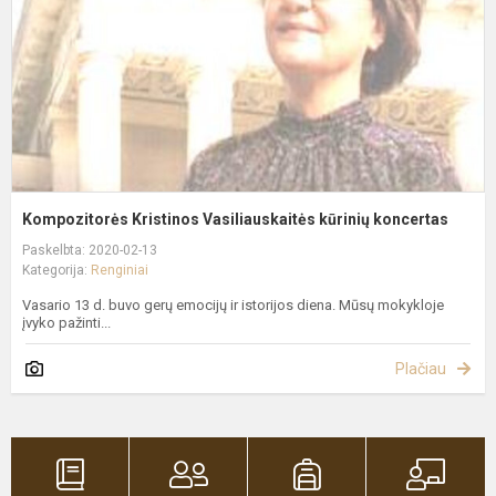
k
Kompozitorės Kristinos Vasiliauskaitės kūrinių koncertas
Paskelbta: 2020-02-13
Kategorija:
Renginiai
Vasario 13 d. buvo gerų emocijų ir istorijos diena. Mūsų mokykloje
įvyko pažinti...
Plačiau