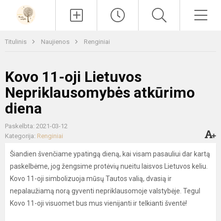
Paieška
Men
Titulinis
Naujienos
Renginiai
Kovo 11-oji Lietuvos
Nepriklausomybės atkūrimo
diena
Paskelbta: 2021-03-12
Kategorija:
Renginiai
Šiandien švenčiame ypatingą dieną, kai visam pasauliui dar kartą
paskelbėme, jog žengsime protėvių nueitu laisvos Lietuvos keliu.
Kovo 11-oji simbolizuoja mūsų Tautos valią, dvasią ir
nepalaužiamą norą gyventi nepriklausomoje valstybėje. Tegul
Kovo 11-oji visuomet bus mus vienijanti ir telkianti šventė!