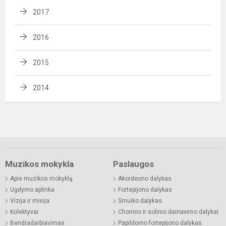
2017
2016
2015
2014
Muzikos mokykla
Paslaugos
Apie muzikos mokyklą
Akordeono dalykas
Ugdymo aplinka
Fortepijono dalykas
Vizija ir misija
Smuiko dalykas
Kolektyvai
Chorinio ir solinio dainavimo dalykai
Bendradarbiavimas
Papildomo fortepijono dalykas