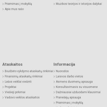
Priėmimas į mokyklą
Muzikos teorijos ir istorijos dalykai
Apie mus rašo
Ataskaitos
Informacija
Biudžeto vykdymo ataskaitų rinkiniai
Nuorodos
Finansinių ataskaitų rinkiniai
Laisvos darbo vietos
Lėšos veiklai viešinti
Asmens duomenų apsauga
Projektai
Konsultavimasis su visuomene
Viešieji pirkimai
Dažniausiai užduodami klausimai
Vadovo veiklos ataskaitos
Pranešėjų apsauga
Priėmimas į mokyklą