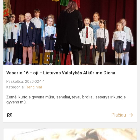
oj
–
L
V
A
D
Vasario 16 – oji – Lietuvos Valstybės Atkūrimo Diena
Paskelbta: 2020-02-14
Kategorija:
Renginiai
Žemė, kurioje gyvena mūsų seneliai, tėvai, broliai, seserys ir kurioje
gyvens mū...
Plačiau
K
K