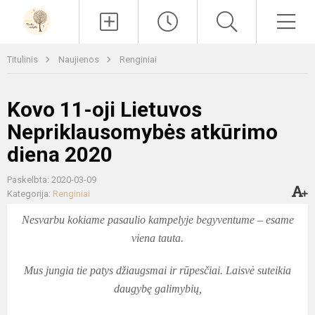
Paieška
Men
Titulinis
Naujienos
Renginiai
Kovo 11-oji Lietuvos
Nepriklausomybės atkūrimo
diena 2020
Paskelbta: 2020-03-09
Kategorija:
Renginiai
Nesvarbu kokiame pasaulio kampelyje begyventume – esame
viena tauta.
Mus jungia tie patys džiaugsmai ir rūpesčiai. Laisvė suteikia
daugybę galimybių,