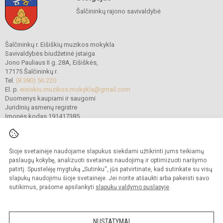
Šalčininkų rajono savivaldybė
Šalčininkų r. Eišiškių muzikos mokykla
Savivaldybės biudžetinė įstaiga
Jono Pauliaus II g. 28A, Eišiškės,
17175 Šalčininkų r.
Tel.
(8 380) 56 220
El. p.
eisiskiu.muzikos.mokykla@gmail.com
Duomenys kaupiami ir saugomi
Juridinių asmenų registre
Įmonės kodas 191417385
Šioje svetainėje naudojame slapukus siekdami užtikrinti jums teikiamų
© 2022. Šalčininkų r. Eišiškių muzikos mokykla. Visos teisės saugomos.
Kopijuoti turinį be raštiško mokyklos vadovybės sutikimo griežtai draudžiama.
paslaugų kokybę, analizuoti svetainės naudojimą ir optimizuoti naršymo
patirtį. Spustelėję mygtuką „Sutinku“, jūs patvirtinate, kad sutinkate su visų
Prieinamumo paraiška
Slapukų politika
slapukų naudojimu šioje svetainėje. Jei norite atšaukti arba pakeisti savo
sutikimus, prašome apsilankyti
slapukų valdymo puslapyje
.
Sumanus būdas atnaujinti
mokyklos interneto
svetainę
NUSTATYMAI