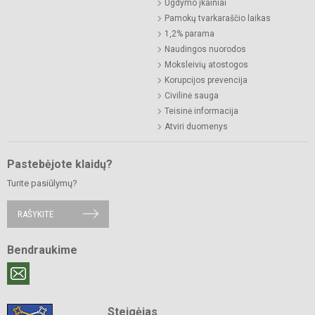
Ugdymo įkainiai
Pamokų tvarkaraščio laikas
1,2% parama
Naudingos nuorodos
Moksleivių atostogos
Korupcijos prevencija
Civilinė sauga
Teisinė informacija
Atviri duomenys
Pastebėjote klaidų?
Turite pasiūlymų?
RAŠYKITE
Bendraukime
Steigėjas