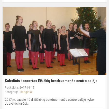
K
k
E
b
c
s
Kalėdinis koncertas Eišiškių bendruomenės centro salėje
Paskelbta: 2017-01-19
Kategorija:
Renginiai
2017 m. sausio 19 d. Eišiškių bendruomenės centro salėje įvyko
tradicinis kalėdi...