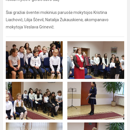
Šiai gražiai šventei mokinius paruošė mokytojos Kristina
Liachovič, Lilija Ščevil, Natalija Žukauskienė, akompanavo
mokytoja Veslava Grinevič.