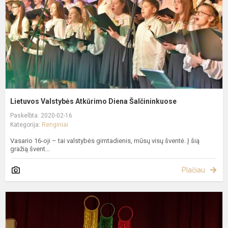
Š
Lietuvos Valstybės Atkūrimo Diena Šalčininkuose
Paskelbta: 2020-02-16
Kategorija:
Renginiai
Vasario 16-oji – tai valstybės gimtadienis, mūsų visų šventė. Į šią
gražią švent...
Plačiau
V
1
–