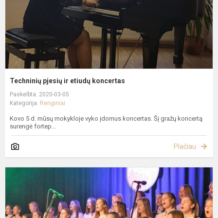
Techninių pjesių ir etiudų koncertas
Paskelbta: 2020-03-05
Kategorija:
Renginiai
Kovo 5 d. mūsų mokykloje vyko įdomus koncertas. Šį gražų koncertą
surengė fortep...
Plačiau
L
V
A
D