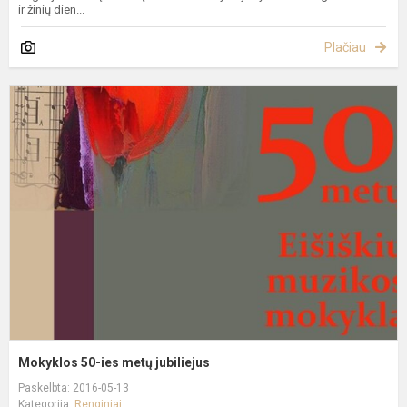
ir žinių dien...
Plačiau
M
5
i
m
j
Mokyklos 50-ies metų jubiliejus
Paskelbta: 2016-05-13
Kategorija:
Renginiai