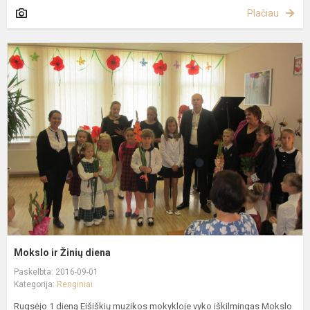
Plačiau
M
ir
Ž
d
Mokslo ir Žinių diena
Paskelbta: 2016-09-01
Kategorija:
Renginiai
Rugsėjo 1 dieną Eišiškių muzikos mokykloje vyko iškilmingas Mokslo