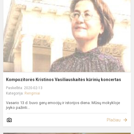
V
k
k
Kompozitorės Kristinos Vasiliauskaitės kūrinių koncertas
Paskelbta: 2020-02-13
Kategorija:
Renginiai
Vasario 13 d. buvo gerų emocijų ir istorijos diena. Mūsų mokykloje
įvyko pažinti...
Plačiau