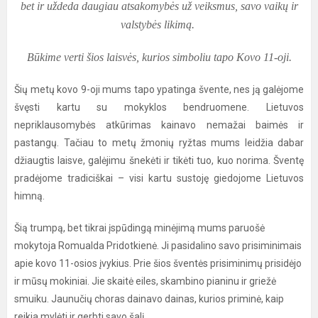
bet ir uždeda daugiau atsakomybės už veiksmus, savo vaikų ir
valstybės likimą.
Būkime verti šios laisvės, kurios simboliu tapo Kovo 11-oji.
Šių metų kovo 9-oji mums tapo ypatinga švente, nes ją galėjome
švęsti kartu su mokyklos bendruomene. Lietuvos
nepriklausomybės atkūrimas kainavo nemažai baimės ir
pastangų. Tačiau to metų žmonių ryžtas mums leidžia dabar
džiaugtis laisve, galėjimu šnekėti ir tikėti tuo, kuo norima. Šventę
pradėjome tradiciškai – visi kartu sustoję giedojome Lietuvos
himną.
Šią trumpą, bet tikrai įspūdingą minėjimą mums paruošė
mokytoja Romualda Pridotkienė. Ji pasidalino savo prisiminimais
apie kovo 11-osios įvykius. Prie šios šventės prisiminimų prisidėjo
ir mūsų mokiniai. Jie skaitė eiles, skambino pianinu ir griežė
smuiku. Jaunučių choras dainavo dainas, kurios priminė, kaip
reikia mylėti ir gerbti savo šalį.