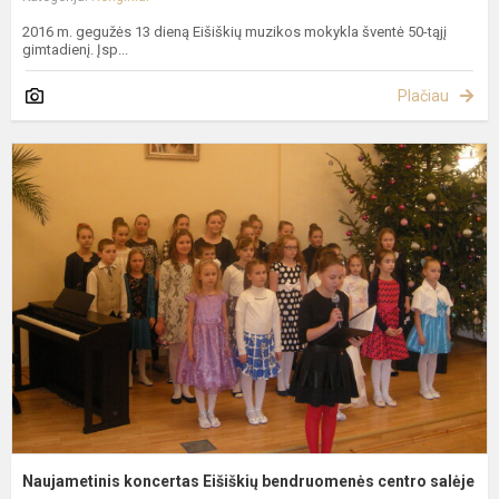
2016 m. gegužės 13 dieną Eišiškių muzikos mokykla šventė 50-tąjį
gimtadienį. Įsp...
Plačiau
N
k
E
b
c
s
Naujametinis koncertas Eišiškių bendruomenės centro salėje