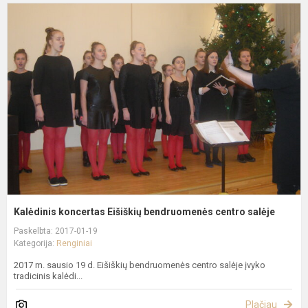
K
k
E
b
c
s
Kalėdinis koncertas Eišiškių bendruomenės centro salėje
Paskelbta: 2017-01-19
Kategorija:
Renginiai
2017 m. sausio 19 d. Eišiškių bendruomenės centro salėje įvyko
tradicinis kalėdi...
Plačiau