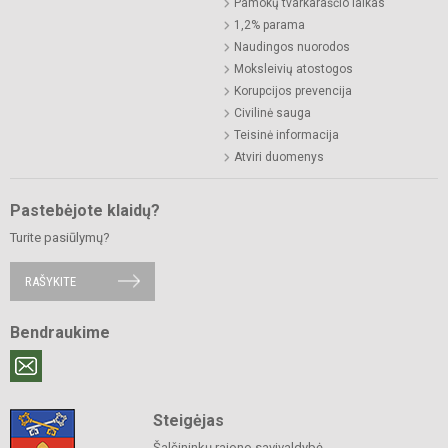
Pamokų tvarkaraščio laikas
1,2% parama
Naudingos nuorodos
Moksleivių atostogos
Korupcijos prevencija
Civilinė sauga
Teisinė informacija
Atviri duomenys
Pastebėjote klaidų?
Turite pasiūlymų?
RAŠYKITE
Bendraukime
Steigėjas
Šalčininkų rajono savivaldybė