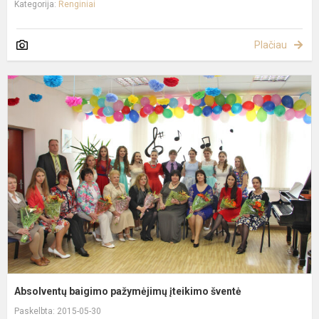
Kategorija:
Renginiai
Plačiau
A
b
p
į
š
Absolventų baigimo pažymėjimų įteikimo šventė
Paskelbta: 2015-05-30