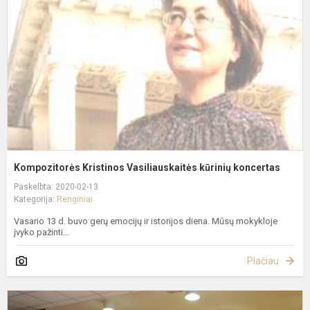
k
k
Kompozitorės Kristinos Vasiliauskaitės kūrinių koncertas
Paskelbta: 2020-02-13
Kategorija:
Renginiai
Vasario 13 d. buvo gerų emocijų ir istorijos diena. Mūsų mokykloje
įvyko pažinti...
Plačiau
E