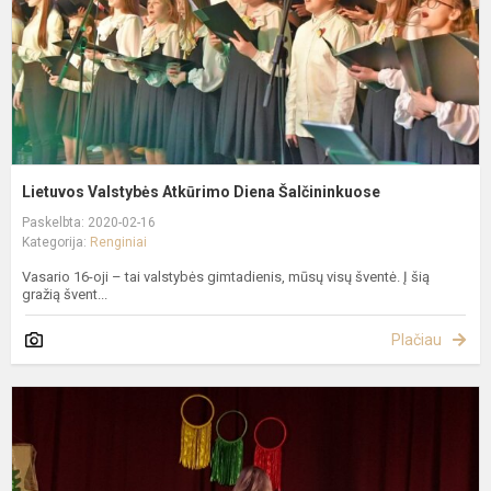
Lietuvos Valstybės Atkūrimo Diena Šalčininkuose
Paskelbta: 2020-02-16
Kategorija:
Renginiai
Vasario 16-oji – tai valstybės gimtadienis, mūsų visų šventė. Į šią
gražią švent...
Plačiau
V
1
–
oj