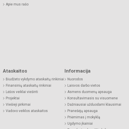
Apie mus rašo
Ataskaitos
Informacija
Biudžeto vykdymo ataskaitų rinkiniai
Nuorodos
Finansinių ataskaitų rinkiniai
Laisvos darbo vietos
Lėšos veiklai viešinti
Asmens duomenų apsauga
Projektai
Konsultavimasis su visuomene
Viešieji pirkimai
Dažniausiai užduodami klausimai
Vadovo veiklos ataskaitos
Pranešėjų apsauga
Priėmimas į mokyklą
Ugdymo įkainiai