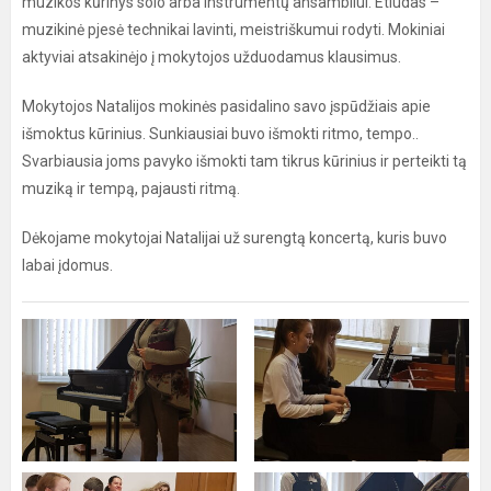
muzikos kūrinys solo arba instrumentų ansambliui. Etiudas –
muzikinė pjesė technikai lavinti, meistriškumui rodyti. Mokiniai
aktyviai atsakinėjo į mokytojos užduodamus klausimus.
Mokytojos Natalijos mokinės pasidalino savo įspūdžiais apie
išmoktus kūrinius. Sunkiausiai buvo išmokti ritmo, tempo..
Svarbiausia joms pavyko išmokti tam tikrus kūrinius ir perteikti tą
muziką ir tempą, pajausti ritmą.
Dėkojame mokytojai Natalijai už surengtą koncertą, kuris buvo
labai įdomus.