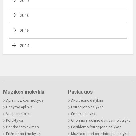
2017
2016
2015
2014
Muzikos mokykla
Paslaugos
Apie muzikos mokyklą
Akordeono dalykas
Ugdymo aplinka
Fortepijono dalykas
Vizija ir misija
Smuiko dalykas
Kolektyvai
Chorinio ir solinio dainavimo dalykai
Bendradarbiavimas
Papildomo fortepijono dalykas
Priėmimas į mokyklą
Muzikos teorijos ir istorijos dalykai