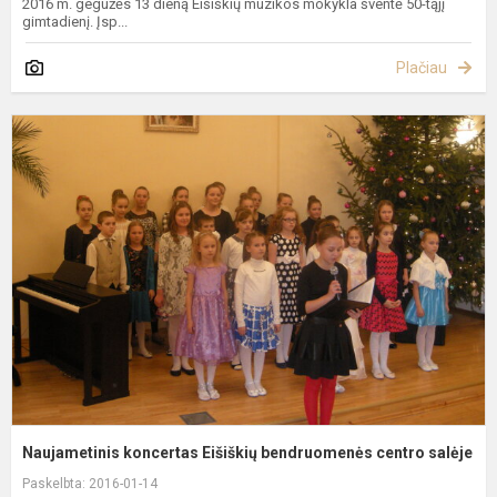
2016 m. gegužės 13 dieną Eišiškių muzikos mokykla šventė 50-tąjį
gimtadienį. Įsp...
Plačiau
N
k
E
b
c
s
Naujametinis koncertas Eišiškių bendruomenės centro salėje
Paskelbta: 2016-01-14