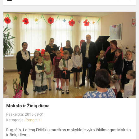
M
ir
Ž
d
Mokslo ir Žinių diena
Paskelbta: 2016-09-01
Kategorija:
Renginiai
Rugsėjo 1 dieną Eišiškių muzikos mokykloje vyko iškilmingas Mokslo
ir žinių dien...