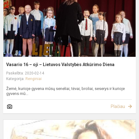
–
L
V
A
D
Vasario 16 – oji – Lietuvos Valstybės Atkūrimo Diena
Paskelbta: 2020-02-14
Kategorija:
Renginiai
Žemė, kurioje gyvena mūsų seneliai, tėvai, broliai, seserys ir kurioje
gyvens mū...
Plačiau
K
K
V