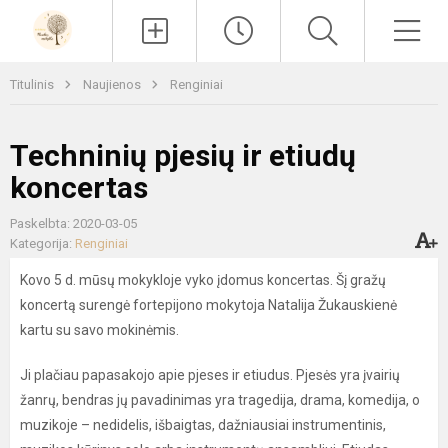
Paieška
Men
Titulinis
Naujienos
Renginiai
Techninių pjesių ir etiudų
koncertas
Paskelbta: 2020-03-05
Kategorija:
Renginiai
Kovo 5 d. mūsų mokykloje vyko įdomus koncertas. Šį gražų
koncertą surengė fortepijono mokytoja Natalija Žukauskienė
kartu su savo mokinėmis.
Ji plačiau papasakojo apie pjeses ir etiudus. Pjesės yra įvairių
žanrų, bendras jų pavadinimas yra tragedija, drama, komedija, o
muzikoje – nedidelis, išbaigtas, dažniausiai instrumentinis,