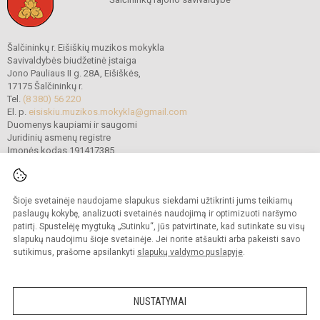
Šalčininkų r. Eišiškių muzikos mokykla
Savivaldybės biudžetinė įstaiga
Jono Pauliaus II g. 28A, Eišiškės,
17175 Šalčininkų r.
Tel.
(8 380) 56 220
El. p.
eisiskiu.muzikos.mokykla@gmail.com
Duomenys kaupiami ir saugomi
Juridinių asmenų registre
Įmonės kodas 191417385
Šioje svetainėje naudojame slapukus siekdami užtikrinti jums teikiamų
© 2022. Šalčininkų r. Eišiškių muzikos mokykla. Visos teisės saugomos.
Kopijuoti turinį be raštiško mokyklos vadovybės sutikimo griežtai draudžiama.
paslaugų kokybę, analizuoti svetainės naudojimą ir optimizuoti naršymo
patirtį. Spustelėję mygtuką „Sutinku“, jūs patvirtinate, kad sutinkate su visų
Prieinamumo paraiška
Slapukų politika
slapukų naudojimu šioje svetainėje. Jei norite atšaukti arba pakeisti savo
sutikimus, prašome apsilankyti
slapukų valdymo puslapyje
.
Sumanus būdas atnaujinti
mokyklos interneto
svetainę
NUSTATYMAI