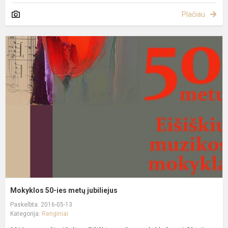
Plačiau
M
5
i
m
j
Mokyklos 50-ies metų jubiliejus
Paskelbta: 2016-05-13
Kategorija:
Renginiai