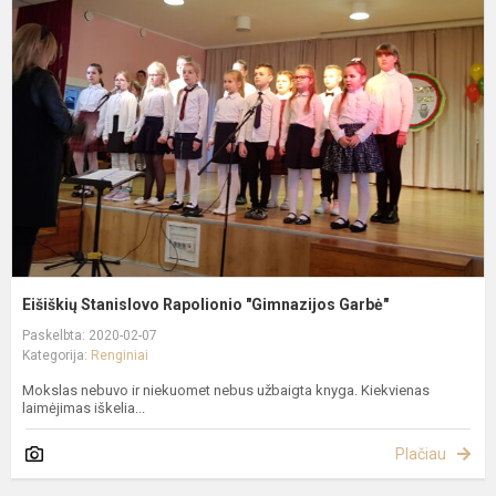
S
R
"
G
Eišiškių Stanislovo Rapolionio "Gimnazijos Garbė"
Paskelbta: 2020-02-07
Kategorija:
Renginiai
Mokslas nebuvo ir niekuomet nebus užbaigta knyga. Kiekvienas
laimėjimas iškelia...
Plačiau