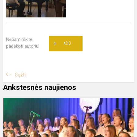
Nepamirškite
0
AČIŪ
padėkoti autoriui
Grįžti
Ankstesnės naujienos
L
V
A
D
Š