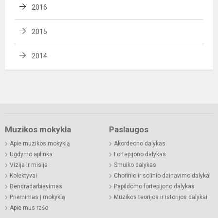
2016
2015
2014
Muzikos mokykla
Paslaugos
Apie muzikos mokyklą
Akordeono dalykas
Ugdymo aplinka
Fortepijono dalykas
Vizija ir misija
Smuiko dalykas
Kolektyvai
Chorinio ir solinio dainavimo dalykai
Bendradarbiavimas
Papildomo fortepijono dalykas
Priėmimas į mokyklą
Muzikos teorijos ir istorijos dalykai
Apie mus rašo