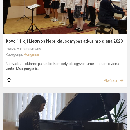
2
Kovo 11-oji Lietuvos Nepriklausomybės atkūrimo diena 2020
Paskelbta: 2020-03-09
Kategorija:
Renginiai
Nesvarbu kokiame pasaulio kampelyje begyventume – esame viena
tauta. Mus jungia&...
Plačiau
T
p
ir
e
k