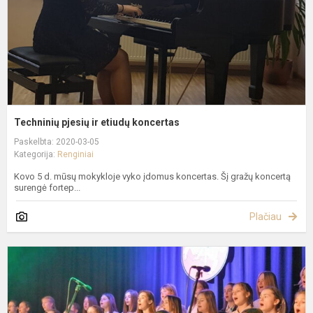
Techninių pjesių ir etiudų koncertas
Paskelbta: 2020-03-05
Kategorija:
Renginiai
Kovo 5 d. mūsų mokykloje vyko įdomus koncertas. Šį gražų koncertą
surengė fortep...
Plačiau
L
V
A
D