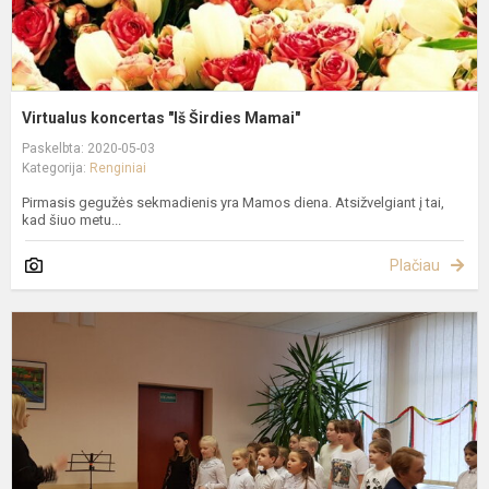
Virtualus koncertas "Iš Širdies Mamai"
Paskelbta: 2020-05-03
Kategorija:
Renginiai
Pirmasis gegužės sekmadienis yra Mamos diena. Atsižvelgiant į tai,
kad šiuo metu...
Plačiau
K
1
oj
L
N
a
d