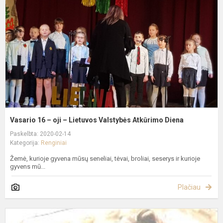
oj
–
L
V
A
D
Vasario 16 – oji – Lietuvos Valstybės Atkūrimo Diena
Paskelbta: 2020-02-14
Kategorija:
Renginiai
Žemė, kurioje gyvena mūsų seneliai, tėvai, broliai, seserys ir kurioje
gyvens mū...
Plačiau
K