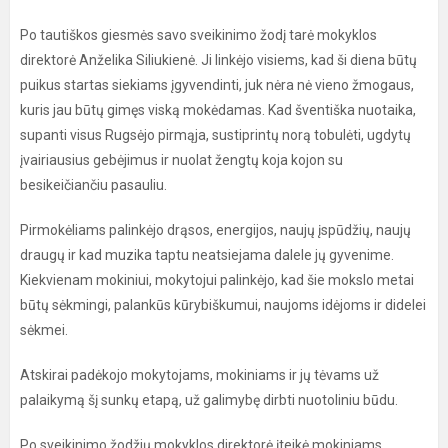
Po tautiškos giesmės savo sveikinimo žodį tarė mokyklos
direktorė Anželika Siliukienė. Ji linkėjo visiems, kad ši diena būtų
puikus startas siekiams įgyvendinti, juk nėra nė vieno žmogaus,
kuris jau būtų gimęs viską mokėdamas. Kad šventiška nuotaika,
supanti visus Rugsėjo pirmąja, sustiprintų norą tobulėti, ugdytų
įvairiausius gebėjimus ir nuolat žengtų koja kojon su
besikeičiančiu pasauliu.
Pirmokėliams palinkėjo drąsos, energijos, naujų įspūdžių, naujų
draugų ir kad muzika taptu neatsiejama dalele jų gyvenime.
Kiekvienam mokiniui, mokytojui palinkėjo, kad šie mokslo metai
būtų sėkmingi, palankūs kūrybiškumui, naujoms idėjoms ir didelei
sėkmei.
Atskirai padėkojo mokytojams, mokiniams ir jų tėvams už
palaikymą šį sunkų etapą, už galimybę dirbti nuotoliniu būdu.
Po sveikinimo žodžių mokyklos direktorė įteikė mokiniams