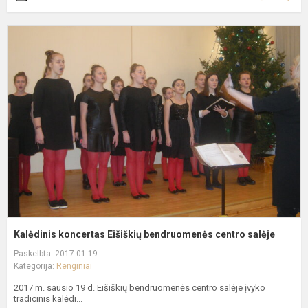
K
k
E
b
c
s
Kalėdinis koncertas Eišiškių bendruomenės centro salėje
Paskelbta: 2017-01-19
Kategorija:
Renginiai
2017 m. sausio 19 d. Eišiškių bendruomenės centro salėje įvyko
tradicinis kalėdi...