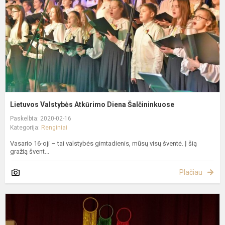
Š
Lietuvos Valstybės Atkūrimo Diena Šalčininkuose
Paskelbta: 2020-02-16
Kategorija:
Renginiai
Vasario 16-oji – tai valstybės gimtadienis, mūsų visų šventė. Į šią
gražią švent...
Plačiau
V
1
–