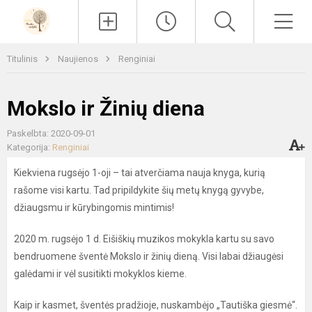
Paieška
Men
Titulinis
Naujienos
Renginiai
Mokslo ir Žinių diena
Paskelbta: 2020-09-01
Kategorija:
Renginiai
Kiekviena rugsėjo 1-oji – tai atverčiama nauja knyga, kurią
rašome visi kartu. Tad pripildykite šių metų knygą gyvybe,
džiaugsmu ir kūrybingomis mintimis!
2020 m. rugsėjo 1 d. Eišiškių muzikos mokykla kartu su savo
bendruomene šventė Mokslo ir žinių dieną. Visi labai džiaugėsi
galėdami ir vėl susitikti mokyklos kieme.
Kaip ir kasmet, šventės pradžioje, nuskambėjo „Tautiška giesmė“.