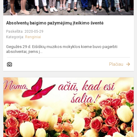
Absolventų baigimo pažymėjimų įteikimo šventė
Paskelbta: 2020-05-29
Kategorija:
Renginiai
Gegužės 29 d. Eišiškių muzikos mokyklos kieme buvo pagerbti
absolventai, jiems į...
Plačiau
V
k
"
Š
M