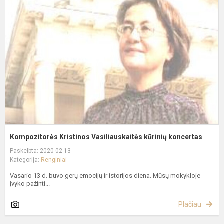
K
V
k
k
Kompozitorės Kristinos Vasiliauskaitės kūrinių koncertas
Paskelbta: 2020-02-13
Kategorija:
Renginiai
Vasario 13 d. buvo gerų emocijų ir istorijos diena. Mūsų mokykloje
įvyko pažinti...
Plačiau