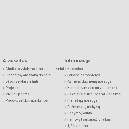
Ataskaitos
Informacija
Biudžeto vykdymo ataskaitų rinkiniai
Nuorodos
Finansinių ataskaitų rinkiniai
Laisvos darbo vietos
Lėšos veiklai viešinti
Asmens duomenų apsauga
Projektai
Konsultavimasis su visuomene
Viešieji pirkimai
Dažniausiai užduodami klausimai
Vadovo veiklos ataskaitos
Pranešėjų apsauga
Priėmimas į mokyklą
Ugdymo įkainiai
Pamokų tvarkaraščio laikas
1,2% parama