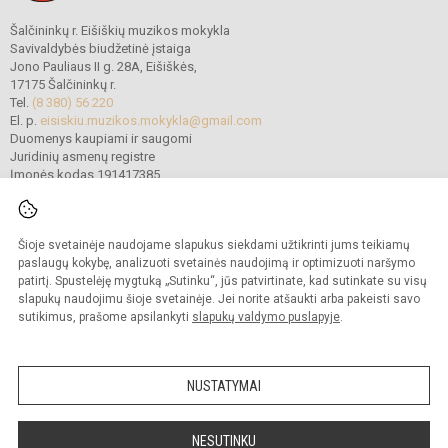
Šalčininkų r. Eišiškių muzikos mokykla
Savivaldybės biudžetinė įstaiga
Jono Pauliaus II g. 28A, Eišiškės,
17175 Šalčininkų r.
Tel.
(8 380) 56 220
El. p.
eisiskiu.muzikos.mokykla@gmail.com
Duomenys kaupiami ir saugomi
Juridinių asmenų registre
Įmonės kodas 191417385
Šioje svetainėje naudojame slapukus siekdami užtikrinti jums teikiamų
© 2022. Šalčininkų r. Eišiškių muzikos mokykla. Visos teisės saugomos.
Kopijuoti turinį be raštiško mokyklos vadovybės sutikimo griežtai draudžiama.
paslaugų kokybę, analizuoti svetainės naudojimą ir optimizuoti naršymo
patirtį. Spustelėję mygtuką „Sutinku“, jūs patvirtinate, kad sutinkate su visų
Prieinamumo paraiška
Slapukų politika
slapukų naudojimu šioje svetainėje. Jei norite atšaukti arba pakeisti savo
sutikimus, prašome apsilankyti
slapukų valdymo puslapyje
.
Sumanus būdas atnaujinti
mokyklos interneto
svetainę
NUSTATYMAI
NESUTINKU