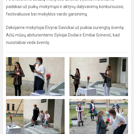
padėkas už puikų mokymąsi ir aktyvų dalyvavimą konkursuose,
festivaliuose bei mokyklos vardo garsinimą.
Dėkojame mokytojai Elvyrai Savickai už puikiai surengtą šventę.
Ačiū mūsų abiturientėms Sylvijai Dodai ir Emiliai Grinevič, kad
nuostabiai vedė šventę.