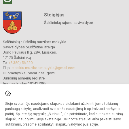
Steigėjas
Šalčininkų rajono savivaldybė
Šalčininkų r. Eišiškių muzikos mokykla
Savivaldybės biudžetinė įstaiga
Jono Pauliaus II g. 28A, Eišiškės,
17175 Šalčininkų r.
Tel.
(8 380) 56 220
El. p.
eisiskiu.muzikos.mokykla@gmail.com
Duomenys kaupiami ir saugomi
Juridinių asmenų registre
Įmonės kodas 191417385
Šioje svetainėje naudojame slapukus siekdami užtikrinti jums teikiamų
© 2022. Šalčininkų r. Eišiškių muzikos mokykla. Visos teisės saugomos.
Kopijuoti turinį be raštiško mokyklos vadovybės sutikimo griežtai draudžiama.
paslaugų kokybę, analizuoti svetainės naudojimą ir optimizuoti naršymo
patirtį. Spustelėję mygtuką „Sutinku“, jūs patvirtinate, kad sutinkate su visų
Prieinamumo paraiška
Slapukų politika
slapukų naudojimu šioje svetainėje. Jei norite atšaukti arba pakeisti savo
sutikimus, prašome apsilankyti
slapukų valdymo puslapyje
.
Sumanus būdas atnaujinti