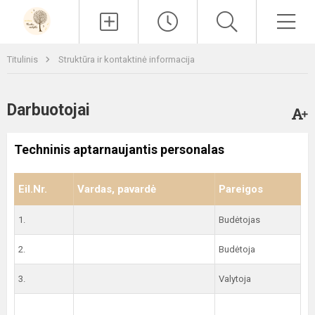
Paieška
Men
Titulinis
Struktūra ir kontaktinė informacija
Darbuotojai
Techninis aptarnaujantis personalas
Eil.Nr.
Vardas, pavardė
Pareigos
1.
Budėtojas
2.
Budėtoja
3.
Valytoja