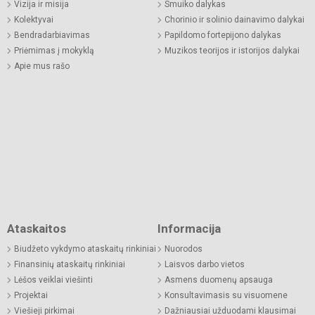
Vizija ir misija
Smuiko dalykas
Kolektyvai
Chorinio ir solinio dainavimo dalykai
Bendradarbiavimas
Papildomo fortepijono dalykas
Priėmimas į mokyklą
Muzikos teorijos ir istorijos dalykai
Apie mus rašo
Ataskaitos
Informacija
Biudžeto vykdymo ataskaitų rinkiniai
Nuorodos
Finansinių ataskaitų rinkiniai
Laisvos darbo vietos
Lėšos veiklai viešinti
Asmens duomenų apsauga
Projektai
Konsultavimasis su visuomene
Viešieji pirkimai
Dažniausiai užduodami klausimai