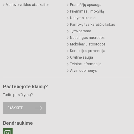
Vadovo veiklos ataskaitos
Pranešėjų apsauga
Priėmimas į mokyklą
Ugdymo įkainiai
Pamokų tvarkaraščio laikas
1,2% parama
Naudingos nuorodos
Moksleivių atostogos
Korupcijos prevencija
Civilinė sauga
Teisinė informacija
Atviri duomenys
Pastebėjote klaidų?
Turite pasiūlymų?
RAŠYKITE
Bendraukime