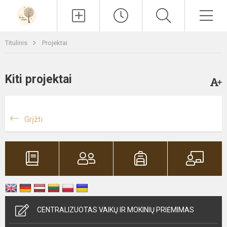
Paieška
Men
Titulinis
Projektai
Kiti projektai
Grįžti
CENTRALIZUOTAS VAIKŲ IR MOKINIŲ PRIĖMIMAS