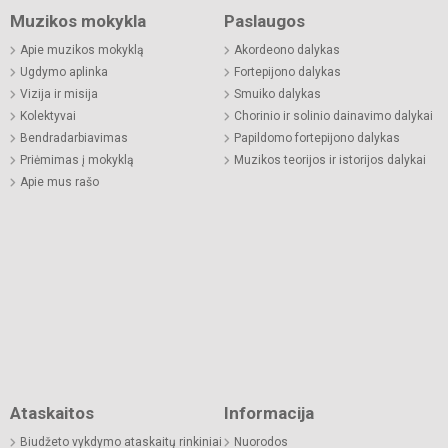
Muzikos mokykla
Paslaugos
Apie muzikos mokyklą
Akordeono dalykas
Ugdymo aplinka
Fortepijono dalykas
Vizija ir misija
Smuiko dalykas
Kolektyvai
Chorinio ir solinio dainavimo dalykai
Bendradarbiavimas
Papildomo fortepijono dalykas
Priėmimas į mokyklą
Muzikos teorijos ir istorijos dalykai
Apie mus rašo
Ataskaitos
Informacija
Biudžeto vykdymo ataskaitų rinkiniai
Nuorodos