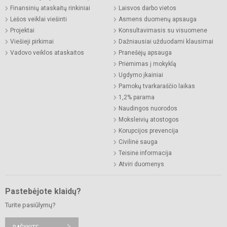
Finansinių ataskaitų rinkiniai
Laisvos darbo vietos
Lėšos veiklai viešinti
Asmens duomenų apsauga
Projektai
Konsultavimasis su visuomene
Viešieji pirkimai
Dažniausiai užduodami klausimai
Vadovo veiklos ataskaitos
Pranešėjų apsauga
Priėmimas į mokyklą
Ugdymo įkainiai
Pamokų tvarkaraščio laikas
1,2% parama
Naudingos nuorodos
Moksleivių atostogos
Korupcijos prevencija
Civilinė sauga
Teisinė informacija
Atviri duomenys
Pastebėjote klaidų?
Turite pasiūlymų?