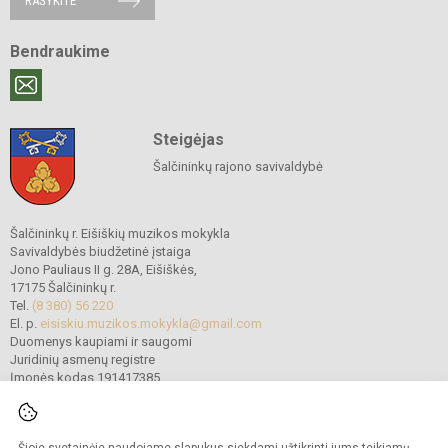
RAŠYKITE
Bendraukime
Steigėjas
Šalčininkų rajono savivaldybė
Šalčininkų r. Eišiškių muzikos mokykla
Savivaldybės biudžetinė įstaiga
Jono Pauliaus II g. 28A, Eišiškės,
17175 Šalčininkų r.
Tel.
(8 380) 56 220
El. p.
eisiskiu.muzikos.mokykla@gmail.com
Duomenys kaupiami ir saugomi
Juridinių asmenų registre
Įmonės kodas 191417385