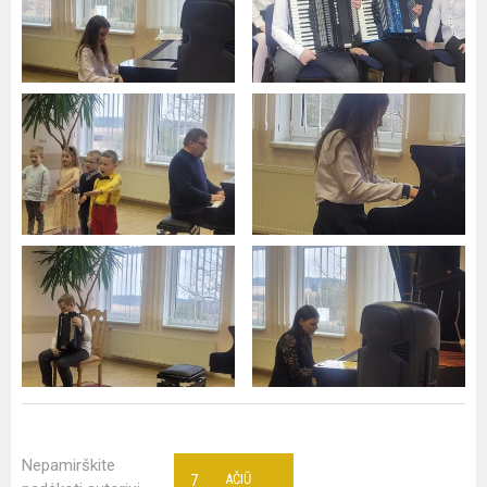
Nepamirškite
7
AČIŪ