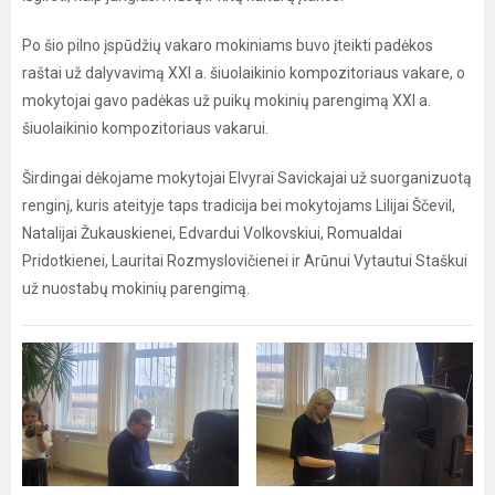
Po šio pilno įspūdžių vakaro mokiniams buvo įteikti padėkos
raštai už dalyvavimą XXI a. šiuolaikinio kompozitoriaus vakare, o
mokytojai gavo padėkas už puikų mokinių parengimą XXI a.
šiuolaikinio kompozitoriaus vakarui.
Širdingai dėkojame mokytojai Elvyrai Savickajai už suorganizuotą
renginį, kuris ateityje taps tradicija bei mokytojams Lilijai Ščevil,
Natalijai Žukauskienei, Edvardui Volkovskiui, Romualdai
Pridotkienei, Lauritai Rozmyslovičienei ir Arūnui Vytautui Staškui
už nuostabų mokinių parengimą.