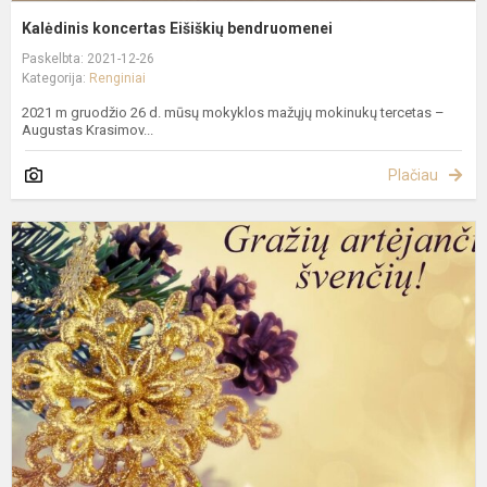
Kalėdinis koncertas Eišiškių bendruomenei
Paskelbta: 2021-12-26
Kategorija:
Renginiai
2021 m gruodžio 26 d. mūsų mokyklos mažųjų mokinukų tercetas –
Augustas Krasimov...
Plačiau
V
k
"
S