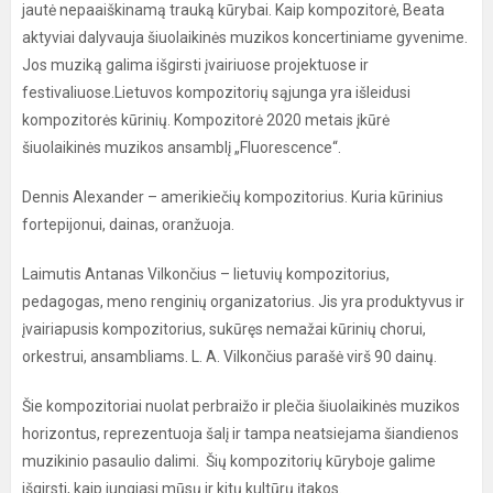
jautė nepaaiškinamą trauką kūrybai. Kaip kompozitorė, Beata
aktyviai dalyvauja šiuolaikinės muzikos koncertiniame gyvenime.
Jos muziką galima išgirsti įvairiuose projektuose ir
festivaliuose.Lietuvos kompozitorių sąjunga yra išleidusi
kompozitorės kūrinių. Kompozitorė 2020 metais įkūrė
šiuolaikinės muzikos ansamblį „Fluorescence“.
Dennis Alexander – amerikiečių kompozitorius. Kuria kūrinius
fortepijonui, dainas, oranžuoja.
Laimutis Antanas Vilkončius – lietuvių kompozitorius,
pedagogas, meno renginių organizatorius. Jis yra produktyvus ir
įvairiapusis kompozitorius, sukūręs nemažai kūrinių chorui,
orkestrui, ansambliams. L. A. Vilkončius parašė virš 90 dainų.
Šie kompozitoriai nuolat perbraižo ir plečia šiuolaikinės muzikos
horizontus, reprezentuoja šalį ir tampa neatsiejama šiandienos
muzikinio pasaulio dalimi. Šių kompozitorių kūryboje galime
išgirsti, kaip jungiasi mūsų ir kitų kultūrų įtakos.