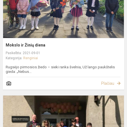
Mokslo ir Žinių diena
Paskelbta: 2021-09-01
Kategorija:
Renginiai
Rugsėjo pirmosios žiedo – sieki ranka švelnia, Už lango paukštelis
gieda: „Nebus...
Plačiau
A
b
p
į
š