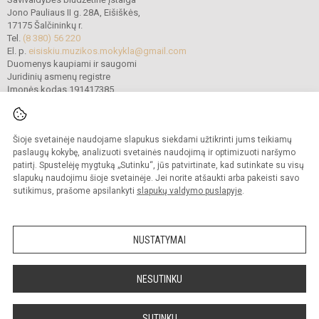
Jono Pauliaus II g. 28A, Eišiškės,
17175 Šalčininkų r.
Tel.
(8 380) 56 220
El. p.
eisiskiu.muzikos.mokykla@gmail.com
Duomenys kaupiami ir saugomi
Juridinių asmenų registre
Įmonės kodas 191417385
Šioje svetainėje naudojame slapukus siekdami užtikrinti jums teikiamų
© 2022. Šalčininkų r. Eišiškių muzikos mokykla. Visos teisės saugomos.
Kopijuoti turinį be raštiško mokyklos vadovybės sutikimo griežtai draudžiama.
paslaugų kokybę, analizuoti svetainės naudojimą ir optimizuoti naršymo
patirtį. Spustelėję mygtuką „Sutinku“, jūs patvirtinate, kad sutinkate su visų
Prieinamumo paraiška
Slapukų politika
slapukų naudojimu šioje svetainėje. Jei norite atšaukti arba pakeisti savo
sutikimus, prašome apsilankyti
slapukų valdymo puslapyje
.
Sumanus būdas atnaujinti
mokyklos interneto
svetainę
NUSTATYMAI
NESUTINKU
SUTINKU