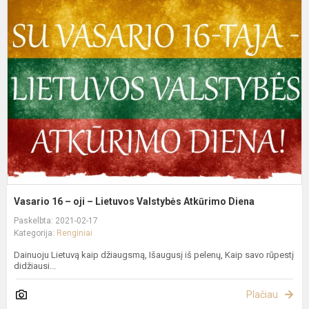
1
–
oj
–
L
V
A
D
Vasario 16 – oji – Lietuvos Valstybės Atkūrimo Diena
Paskelbta: 2021-02-17
Kategorija:
Renginiai
Dainuoju Lietuvą kaip džiaugsmą, Išaugusį iš pelenų, Kaip savo rūpestį
didžiausi...
Plačiau