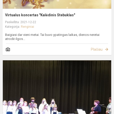
Virtualus koncertas "Kalėdinis Stebuklas"
Paskelbta: 2021-12-22
Kategorija:
Renginiai
Baigiasi dar vieni metai. Tai buvo ypatingas laikas, dienos neretai
atrodė ilgos...
Plačiau
K
s