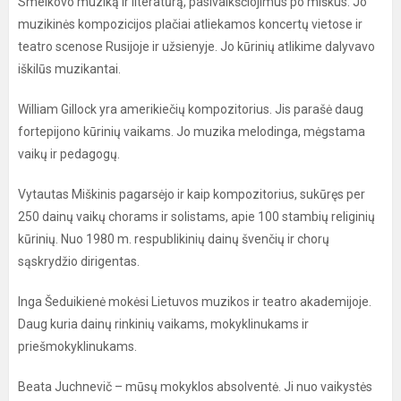
Smelkovo muziką ir literatūrą, pasivaikščiojimus po miškus. Jo
muzikinės kompozicijos plačiai atliekamos koncertų vietose ir
teatro scenose Rusijoje ir užsienyje. Jo kūrinių atlikime dalyvavo
iškilūs muzikantai.
William Gillock yra amerikiečių kompozitorius. Jis parašė daug
fortepijono kūrinių vaikams. Jo muzika melodinga, mėgstama
vaikų ir pedagogų.
Vytautas Miškinis pagarsėjo ir kaip kompozitorius, sukūręs per
250 dainų vaikų chorams ir solistams, apie 100 stambių religinių
kūrinių. Nuo 1980 m. respublikinių dainų švenčių ir chorų
sąskrydžio dirigentas.
Inga Šeduikienė mokėsi Lietuvos muzikos ir teatro akademijoje.
Daug kuria dainų rinkinių vaikams, mokyklinukams ir
priešmokyklinukams.
Beata Juchnevič – mūsų mokyklos absolventė. Ji nuo vaikystės