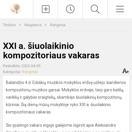
Paieška
Men
Titulinis
Naujienos
Renginiai
XXI a. šiuolaikinio
kompozitoriaus vakaras
Paskelbta: 2022-04-05
Kategorija:
Renginiai
Balandžio 4 d. Eišiškių muzikos mokyklos erdvę užliejo šiandienos
kompozitorių muzikos garsai. Mokyklos erdvėje, tarp garo katilų,
variklių ir galybės sraigtelių, skambėjo šiuolaikinių kompozitorių
kūriniai. Šią dieną mūsų mokykloje vyko XXI a. šiuolaikinio
kompozitoriaus vakaras.
Šio ypatingo vakaro eigoje galėjome išgirsti apie Aleksandro