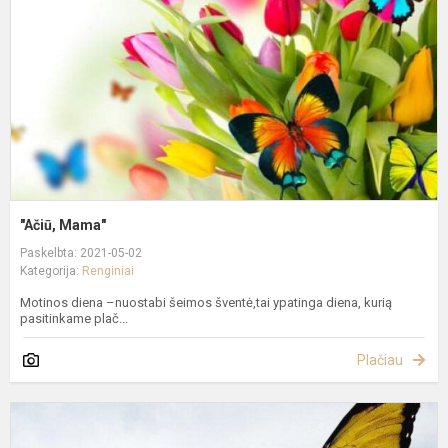
"Ačiū, Mama"
Paskelbta: 2021-05-02
Kategorija:
Renginiai
Motinos diena –nuostabi šeimos šventė,tai ypatinga diena, kurią
pasitinkame plač...
Plačiau
K
1