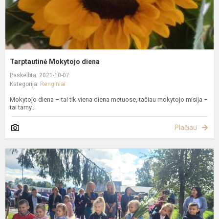
Tarptautinė Mokytojo diena
Paskelbta: 2021-10-07
Kategorija:
Renginiai
Mokytojo diena – tai tik viena diena metuose, tačiau mokytojo misija –
tai tarny...
Plačiau
M
ir
Ž
d