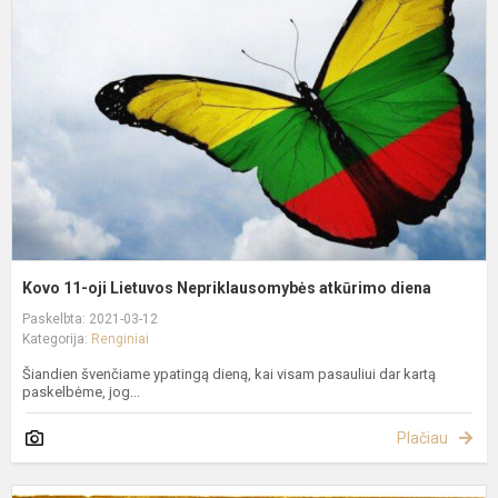
oj
L
N
a
d
Kovo 11-oji Lietuvos Nepriklausomybės atkūrimo diena
Paskelbta: 2021-03-12
Kategorija:
Renginiai
Šiandien švenčiame ypatingą dieną, kai visam pasauliui dar kartą
paskelbėme, jog...
Plačiau
V