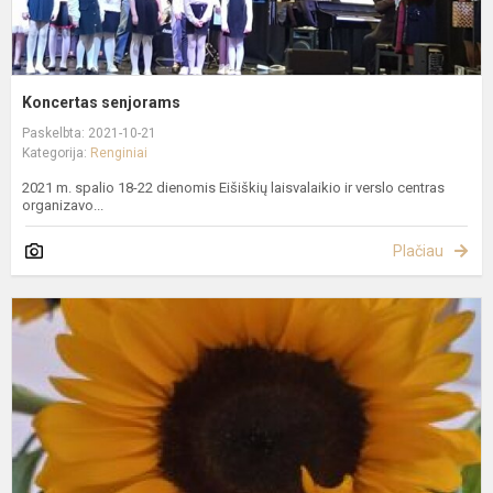
Koncertas senjorams
Paskelbta: 2021-10-21
Kategorija:
Renginiai
2021 m. spalio 18-22 dienomis Eišiškių laisvalaikio ir verslo centras
organizavo...
Plačiau
T
M
d