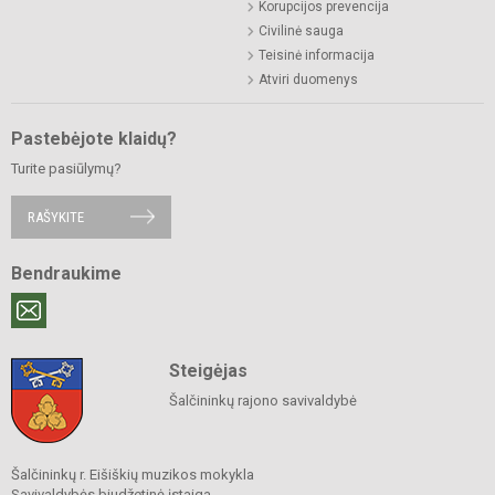
Korupcijos prevencija
Civilinė sauga
Teisinė informacija
Atviri duomenys
Pastebėjote klaidų?
Turite pasiūlymų?
RAŠYKITE
Bendraukime
Steigėjas
Šalčininkų rajono savivaldybė
Šalčininkų r. Eišiškių muzikos mokykla
Savivaldybės biudžetinė įstaiga