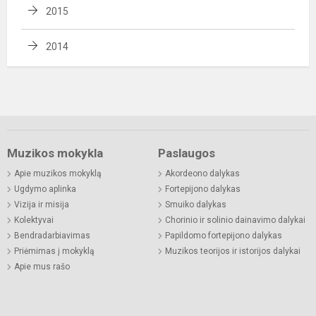
2015
2014
Muzikos mokykla
Paslaugos
Apie muzikos mokyklą
Akordeono dalykas
Ugdymo aplinka
Fortepijono dalykas
Vizija ir misija
Smuiko dalykas
Kolektyvai
Chorinio ir solinio dainavimo dalykai
Bendradarbiavimas
Papildomo fortepijono dalykas
Priėmimas į mokyklą
Muzikos teorijos ir istorijos dalykai
Apie mus rašo