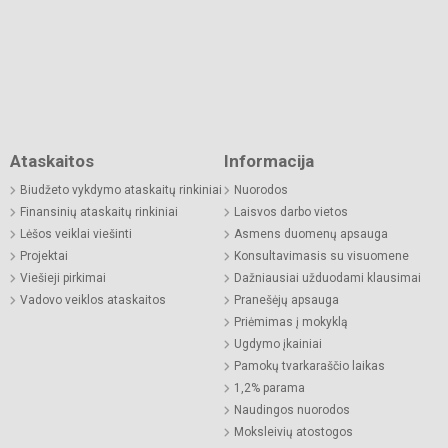
Ataskaitos
Informacija
Biudžeto vykdymo ataskaitų rinkiniai
Nuorodos
Finansinių ataskaitų rinkiniai
Laisvos darbo vietos
Lėšos veiklai viešinti
Asmens duomenų apsauga
Projektai
Konsultavimasis su visuomene
Viešieji pirkimai
Dažniausiai užduodami klausimai
Vadovo veiklos ataskaitos
Pranešėjų apsauga
Priėmimas į mokyklą
Ugdymo įkainiai
Pamokų tvarkaraščio laikas
1,2% parama
Naudingos nuorodos
Moksleivių atostogos