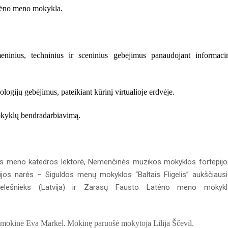
tėno meno mokykla.
meninius, techninius ir sceninius gebėjimus panaudojant informaci
logijų gebėjimus, pateikiant kūrinį virtualioje erdvėje.
mokyklų bendradarbiavimą.
enos meno katedros lektorė, Nemenčinės muzikos mokyklos fortepij
jos narės – Siguldos menų mokyklos “Baltais Fligelis” aukščiaus
 Kelešnieks (Latvija) ir Zarasų Fausto Latėno meno mokyk
s mokinė
Eva Markel.
Mokinę paruošė mokytoja Lilija Ščevil
.