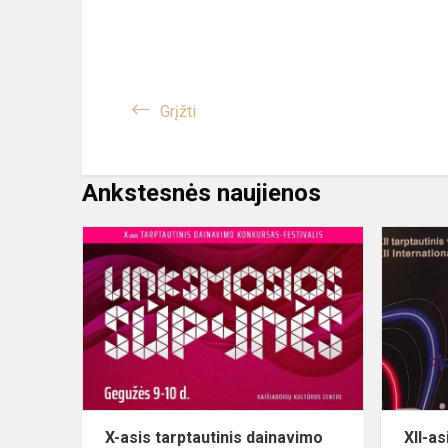
Grįžti
Ankstesnės naujienos
X-
asis
tarptautinis
dainavimo
konkursas-
festivalis
“Linksmo...
X-asis tarptautinis dainavimo
XII-as