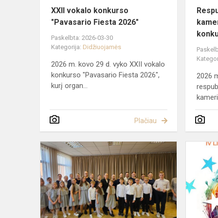
XXII vokalo konkurso
Respub
"Pavasario Fiesta 2026"
kamer
konku
Paskelbta: 2026-03-30
Kategorija:
Didžiuojamės
Paskelb
Kategor
2026 m. kovo 29 d. vyko XXII vokalo
konkurso "Pavasario Fiesta 2026",
2026 m
kurį organ...
respubl
kameri
Plačiau
2026
m.
kovo
12
dieną
Eišiškių
muzikos