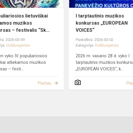
uliariosios lietuviškai
I tarptautinis muzikos
kamos muzikos
konkursas „EUROPEAN
sas – festivalis “Sk...
VOICES“
ta: 2026-03-09
Paskelbta: 2026-03-02
ija:
Didžiuojamės
Kategorija:
Didžiuojamės
en vyko IV populiariosios
2026 m. vasario 28 d. vyko I
iškai atliekamos muzikos
tarptautinis muzikos konkurs
as – festi...
„EUROPEAN VOICES“, k...
Plačiau
Pla