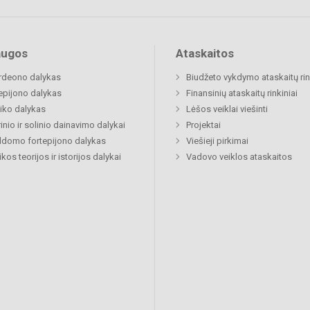
augos
Ataskaitos
rdeono dalykas
Biudžeto vykdymo ataskaitų rin
epijono dalykas
Finansinių ataskaitų rinkiniai
iko dalykas
Lėšos veiklai viešinti
inio ir solinio dainavimo dalykai
Projektai
ldomo fortepijono dalykas
Viešieji pirkimai
kos teorijos ir istorijos dalykai
Vadovo veiklos ataskaitos