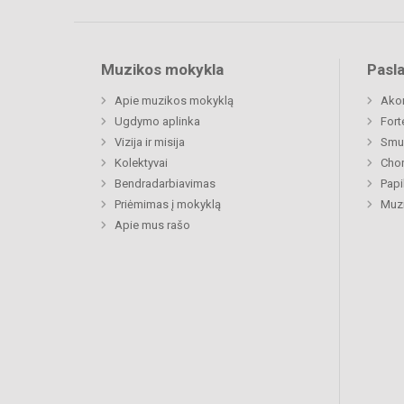
Muzikos mokykla
Pasl
Apie muzikos mokyklą
Ako
Ugdymo aplinka
Fort
Vizija ir misija
Smu
Kolektyvai
Chor
Bendradarbiavimas
Papi
Priėmimas į mokyklą
Muzi
Apie mus rašo