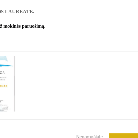
OS LAUREATE.
 už mokinės paruošimą
.
Nepamirškite