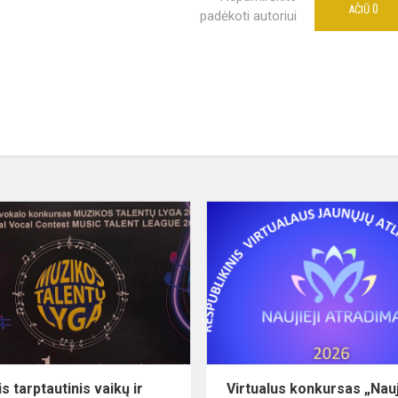
0
AČIŪ
padėkoti autoriui
XII-
asis tarptautinis
vaikų
ir
jaunimo
vokalinis
konkursas ...
is tarptautinis vaikų ir
Virtualus konkursas „Nauj