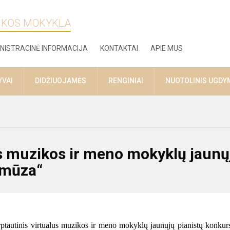
ZIKOS MOKYKLA
NISTRACINĖ INFORMACIJA
KONTAKTAI
APIE MUS
YVAI
DIDŽIUOJAMĖS
RENGINIAI
NUOTOLINIS UGDY
lus muzikos ir meno mokyklų jaunų
 mūza“
ptautinis virtualus muzikos ir meno mokyklų jaunųjų pianistų konkur