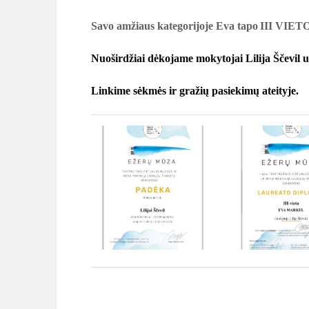
Savo amžiaus kategorijoje
Eva
tapo
III
VIET
Nuoširdžiai dėkojame mokytojai Lilija Ščevil
Linkime sėkmės ir gražių pasiekimų ateityje.