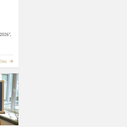
 2026“,
čiau
IX-
asis
respublikinis
mažųjų
pianistų
etiudų
konkursas
,,Bė...