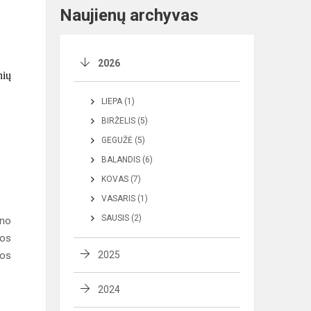
Naujienų archyvas
2026
nių
LIEPA (1)
BIRŽELIS (5)
GEGUŽĖ (5)
BALANDIS (6)
KOVAS (7)
VASARIS (1)
SAUSIS (2)
ono
ios
los
2025
2024