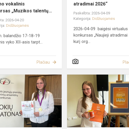
mo vokalinis
atradimai 2026“
rsas „Muzikos talentų...
Paskelbta: 2026-04-09
Kategorija:
Didžiuojamės
ta: 2026-04-20
ija:
Didžiuojamės
2026-04-09 baigėsi virtualus
konkursas „Naujieji atradimai
. balandžio 17-18-19
kurį org...
s vyko XII-asis tarpt...
Plačiau
Pla
Respublikinis
jaunųjų
pianistų
ir
kamerinių
ansamblių
konku...