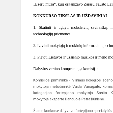
„Ežerų mūza“, kurį organizavo Zarasų Fausto La
KONKURSO TIKSLAS IR UŽDAVINIAI
1. Skatinti ir ugdyti moksleivių saviraišką, 
technologijų priemones.
2. Lavinti mokytojų ir mokinių informacinių techno
3. Plėtoti Lietuvos ir užsienio muzikos ir meno 
Dalyvius vertino kompetetinga komisija:
Komisijos pirmininkė - Vilniaus kolegijos sc
mokytoja metodininkė Vaida Vanagaitė, komisi
kategorijos fortepijono mokytoja Sanita
mokytoja ekspertė Danguolė Petrašiūnienė.
Šiame konkurse dalyvavo fortepijono specialybė