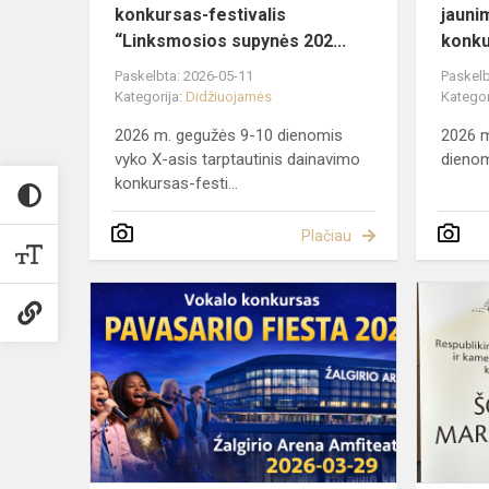
konkursas-festivalis
jauni
“Linksmosios supynės 202...
konku
Paskelbta: 2026-05-11
Paskelb
Kategorija:
Didžiuojamės
Kategor
2026 m. gegužės 9-10 dienomis
2026 m
vyko X-asis tarptautinis dainavimo
dienomi
konkursas-festi...
Plačiau
XXII
vokalo
konkurso
"Pavasario
Fiesta
2026"