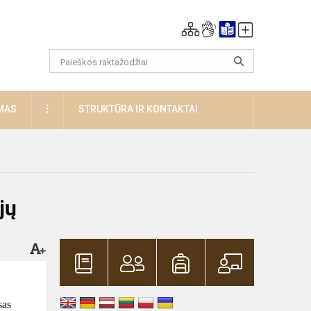
DAUGIAU
MAS
STRUKTŪRA IR KONTAKTAI
jų
sas