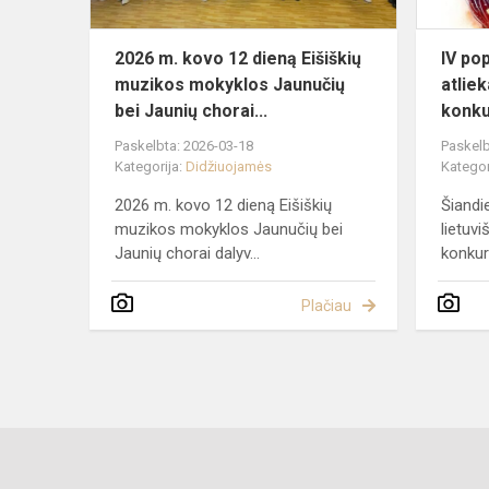
mokyklos
Jaunučių
2026 m. kovo 12 dieną Eišiškių
IV pop
be...
muzikos mokyklos Jaunučių
atlie
bei Jaunių chorai...
konkur
Paskelbta: 2026-03-18
Paskelb
Kategorija:
Didžiuojamės
Kategor
2026 m. kovo 12 dieną Eišiškių
Šiandi
muzikos mokyklos Jaunučių bei
lietuv
Jaunių chorai dalyv...
konkurs
Plačiau