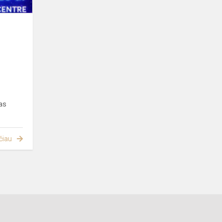
as
čiau