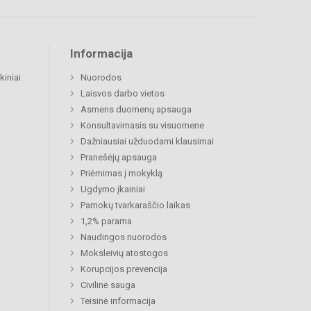
Informacija
kiniai
Nuorodos
Laisvos darbo vietos
Asmens duomenų apsauga
Konsultavimasis su visuomene
Dažniausiai užduodami klausimai
Pranešėjų apsauga
Priėmimas į mokyklą
Ugdymo įkainiai
Pamokų tvarkaraščio laikas
1,2% parama
Naudingos nuorodos
Moksleivių atostogos
Korupcijos prevencija
Civilinė sauga
Teisinė informacija