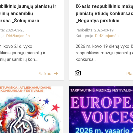
likinis jaunųjų pianistų ir
IX-asis respublikinis mažų
inių ansamblių
pianistų etiudų konkursa
rsas „Šokių mara...
,,Bėgantys pirštukai...
ta: 2026-03-23
Paskelbta: 2026-03-19
ija:
Didžiuojamės
Kategorija:
Didžiuojamės
. kovo 21d. vyko
2026 m. kovo 19 dieną vyko I
ikinis jaunųjų pianistų ir
respublikinis mažųjų pianistų 
nių ansamblių kon...
konkursa...
Plačiau
Pla
IV
populiariosios
lietuviškai
atliekamos
muzikos
konkursas...