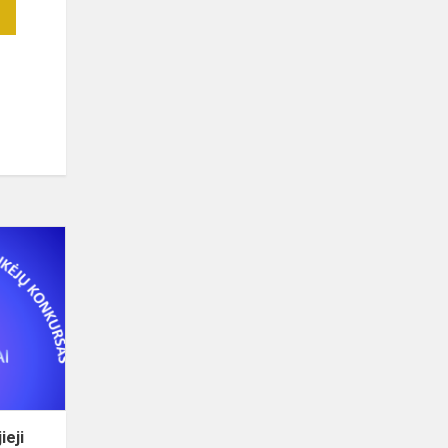
Virtualus
konkursas
„Naujieji
atradimai
2026“
ieji