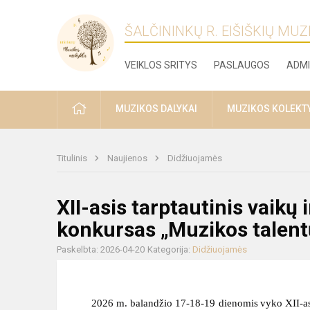
ŠALČININKŲ R. EIŠIŠKIŲ MU
VEIKLOS SRITYS
PASLAUGOS
ADMI
PRADŽIA
MUZIKOS DALYKAI
MUZIKOS KOLEKT
Titulinis
Naujienos
Didžiuojamės
XII-asis tarptautinis vaikų 
konkursas „Muzikos talent
Paskelbta: 2026-04-20
Kategorija:
Didžiuojamės
2026 m.
balandžio
17-18-19
dienomis
vyko
XII-
a