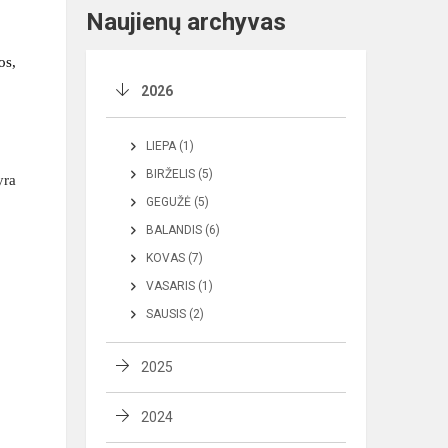
Naujienų archyvas
jos
,
2026
LIEPA (1)
BIRŽELIS (5)
yra
GEGUŽĖ (5)
BALANDIS (6)
KOVAS (7)
VASARIS (1)
SAUSIS (2)
2025
2024