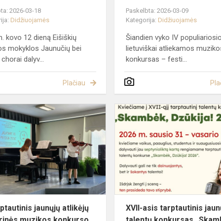
ta: 2026-03-18
Paskelbta: 2026-03-09
ija:
Didžiuojamės
Kategorija:
Didžiuojamės
. kovo 12 dieną Eišiškių
Šiandien vyko IV populiariosi
s mokyklos Jaunučių bei
lietuviškai atliekamos muziko
chorai dalyv...
konkursas – festi...
Plačiau
Pla
VII
tarptautinis
jaunųjų
atlikėjų
N
kamerinės
muzikos
konkurs...
rptautinis jaunųjų atlikėjų
XVII-asis tarptautinis jaun
inės muzikos konkurso
talentų konkursas „Skam