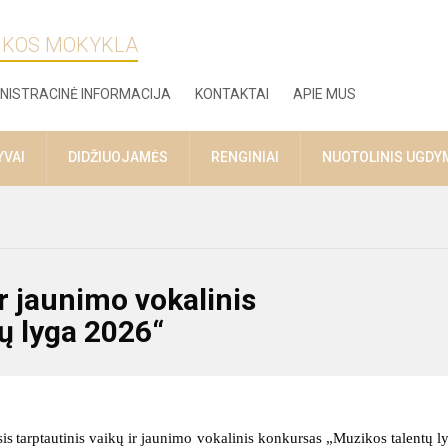
ZIKOS MOKYKLA
NISTRACINĖ INFORMACIJA
KONTAKTAI
APIE MUS
YVAI
DIDŽIUOJAMĖS
RENGINIAI
NUOTOLINIS UGDY
ir jaunimo vokalinis
ų lyga 2026“
sis
tarptautinis vaikų ir jaunimo vokalinis konkursas
„
Muzikos talentų l