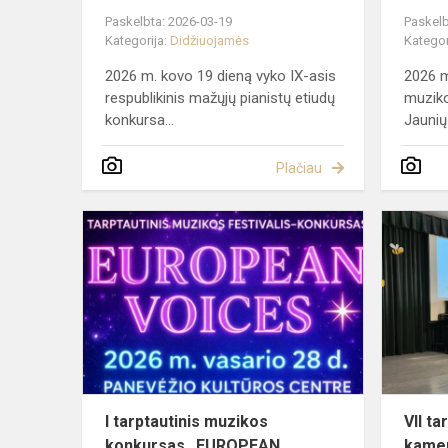
Paskelbta: 2026-03-19
Paskelb
Kategorija:
Didžiuojamės
Kategor
2026 m. kovo 19 dieną vyko IX-asis
2026 m
respublikinis mažųjų pianistų etiudų
muziko
konkursa...
Jaunių 
Plačiau
I
tarptautinis
muzikos
konkursas
„EUROPEA
VOICES“
I tarptautinis muzikos
VII ta
konkursas „EUROPEAN
kamer