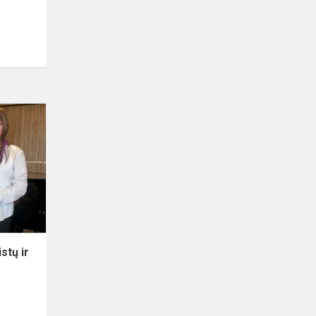
Respublikinis
jaunųjų
pianistų
ir
kamerinių
ansamblių
konku...
stų ir