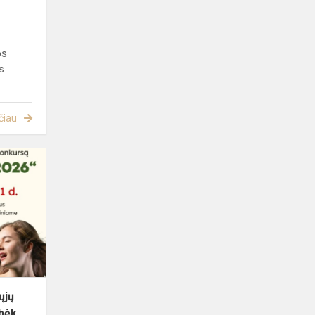
os
s
čiau
XVII-
asis
tarptautinis
jaunųjų
talentų
konkursas
„Skambėk,...
ųjų
bėk,