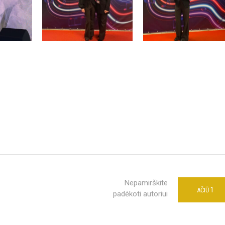
Nepamirškite
1
AČIŪ
padėkoti autoriui