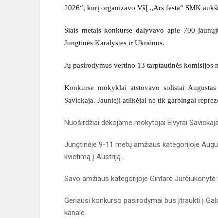
2026“,
kurį organizavo VšĮ
„
Ars festa
“ SMK
aukš
Šiais metais konkurse dalyvavo apie
700
jaunųj
Jungtinės Karalystes ir Ukrainos
.
Jų pasirodymus vertino
13
tarptautinės komisijos 
Konkurse mokyklai atstovavo solistai Augustas
Savickaja
.
Jaunieji atlikėjai
ne
tik garbingai repr
Nuoširdžiai dėkojame mokytojai Elvyrai Savickaj
Jungtinėje 9-11 metų amžiaus kategorijoje Au
kvietimą į Austriją.
Savo amžiaus kategorijoje Gintarė Jurčiukonytė t
Geriausi konkurso pasirodymai bus įtraukti į Ga
kanale.