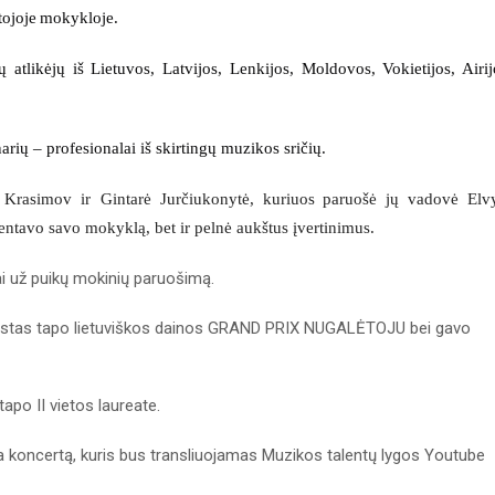
tojoje
mokykloje
.
ų atlikėjų iš Lietuvos
,
Latvijos
,
Lenkijos
,
Moldovos
,
Vokietijos
,
Airi
narių
–
profesionalai iš skirtingų muzikos sričių
.
 Krasimov ir Gintarė Jurčiukonytė
,
kuriuos
paruošė jų vadovė Elv
ezentavo savo mokyklą
, bet
ir pelnė aukštus įvertinimus
.
ai už puikų mokinių paruošimą.
gustas tapo lietuviškos dainos GRAND PRIX NUGALĖTOJU bei gavo
apo II vietos laureate.
la koncertą, kuris bus transliuojamas Muzikos talentų lygos Youtube