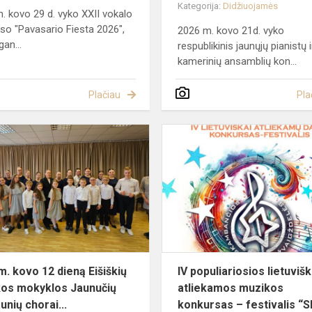
Kategorija:
Didžiuojamės
. kovo 29 d. vyko XXII vokalo
so "Pavasario Fiesta 2026",
2026 m. kovo 21d. vyko
gan...
respublikinis jaunųjų pianistų i
kamerinių ansamblių kon...
Plačiau
Pla
2026
m.
s
kovo
12
dieną
Eišiškių
muzikos
mokyklos
Jaunučių
m. kovo 12 dieną Eišiškių
IV populiariosios lietuvišk
be...
os mokyklos Jaunučių
atliekamos muzikos
unių chorai...
konkursas – festivalis “Sk