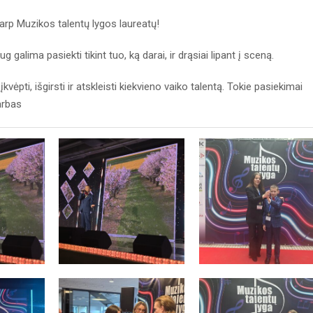
tarp Muzikos talentų lygos laureatų!
g galima pasiekti tikint tuo, ką darai, ir drąsiai lipant į sceną.
ėpti, išgirsti ir atskleisti kiekvieno vaiko talentą. Tokie pasiekimai
darbas