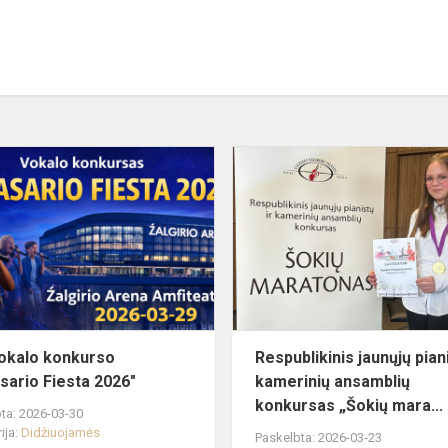
XXII
vokalo
konkurso
"Pavasario
Fiesta
2026"
vokalo konkurso
Respublikinis jaunųjų piani
sario Fiesta 2026"
kamerinių ansamblių
konkursas „Šokių mara...
ta: 2026-03-30
ija:
Didžiuojamės
Paskelbta: 2026-03-23