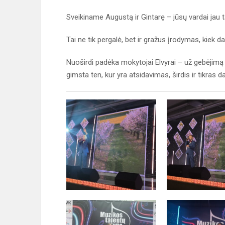
Sveikiname Augustą ir Gintarę – jūsų vardai jau 
Tai ne tik pergalė, bet ir gražus įrodymas, kiek dau
Nuoširdi padėka mokytojai Elvyrai – už gebėjimą įkv
gimsta ten, kur yra atsidavimas, širdis ir tikras 