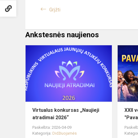
Grįžti
Ankstesnės naujienos
Virtualus
konkursas
„Naujieji
atradimai
2026“
Virtualus konkursas „Naujieji
XXII 
atradimai 2026“
"Pava
Paskelbta: 2026-04-09
Paskelb
Kategorija:
Didžiuojamės
Kategor