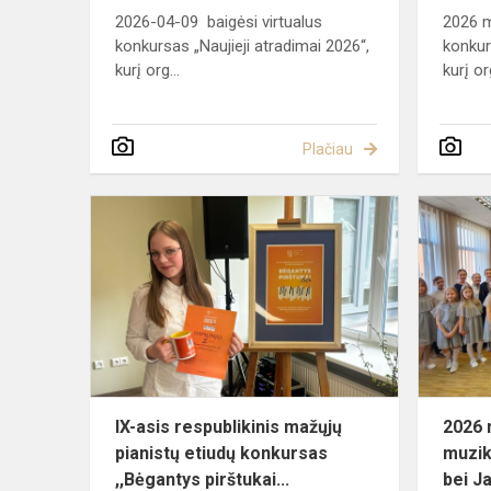
2026-04-09 baigėsi virtualus
2026 m
konkursas „Naujieji atradimai 2026“,
konkur
kurį org...
kurį or
Plačiau
IX-
asis
respublikini
mažųjų
pianistų
etiudų
konkursas
,,Bė...
IX-asis respublikinis mažųjų
2026 
pianistų etiudų konkursas
muzik
,,Bėgantys pirštukai...
bei Ja