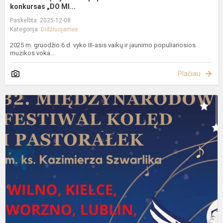
konkursas „DO MI...
Paskelbta: 2025-12-08
Kategorija:
Didžiuojamės
2025 m. gruodžio 6 d. vyko III-asis vaikų ir jaunimo populiariosios
muzikos voka...
Plačiau
T
K
g
ir
p
f
ku