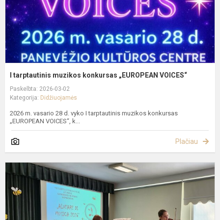
I tarptautinis muzikos konkursas „EUROPEAN VOICES“
Paskelbta: 2026-03-02
Kategorija:
Didžiuojamės
2026 m. vasario 28 d. vyko I tarptautinis muzikos konkursas
„EUROPEAN VOICES“, k...
Plačiau
V
t
j
a
k