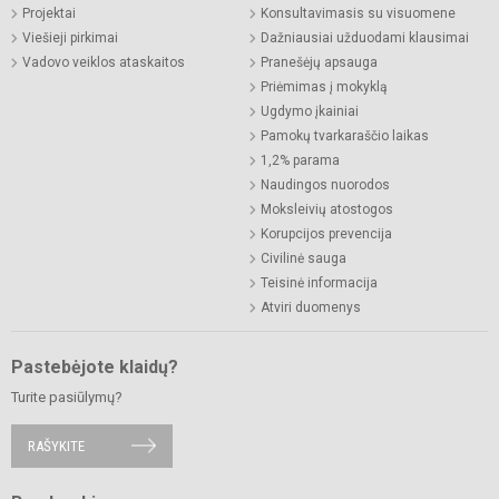
Projektai
Konsultavimasis su visuomene
Viešieji pirkimai
Dažniausiai užduodami klausimai
Vadovo veiklos ataskaitos
Pranešėjų apsauga
Priėmimas į mokyklą
Ugdymo įkainiai
Pamokų tvarkaraščio laikas
1,2% parama
Naudingos nuorodos
Moksleivių atostogos
Korupcijos prevencija
Civilinė sauga
Teisinė informacija
Atviri duomenys
Pastebėjote klaidų?
Turite pasiūlymų?
RAŠYKITE