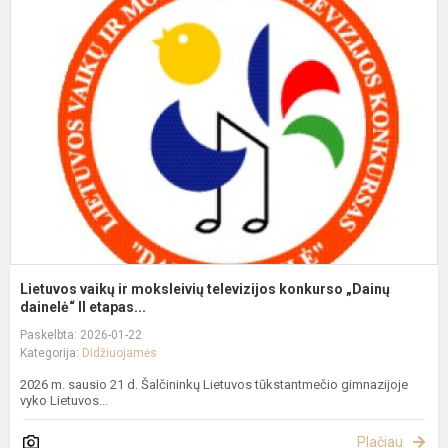
v
ir
m
t
k
„
da
Lietuvos vaikų ir moksleivių televizijos konkurso „Dainų
dainelė“ II etapas...
Paskelbta: 2026-01-22
Kategorija:
Didžiuojamės
2026 m. sausio 21 d. Šalčininkų Lietuvos tūkstantmečio gimnazijoje
vyko Lietuvos...
Plačiau