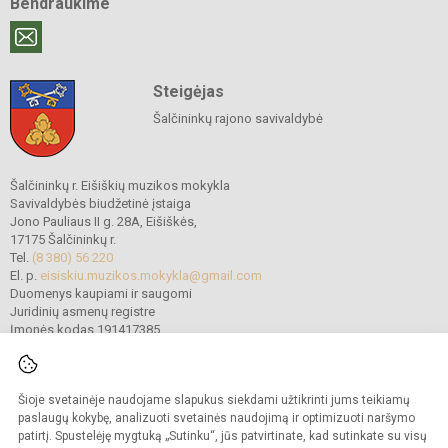
Bendraukime
Steigėjas
Šalčininkų rajono savivaldybė
Šalčininkų r. Eišiškių muzikos mokykla
Savivaldybės biudžetinė įstaiga
Jono Pauliaus II g. 28A, Eišiškės,
17175 Šalčininkų r.
Tel.
(8 380) 56 220
El. p.
eisiskiu.muzikos.mokykla@gmail.com
Duomenys kaupiami ir saugomi
Juridinių asmenų registre
Įmonės kodas 191417385
Šioje svetainėje naudojame slapukus siekdami užtikrinti jums teikiamų
© 2022. Šalčininkų r. Eišiškių muzikos mokykla. Visos teisės saugomos.
Kopijuoti turinį be raštiško mokyklos vadovybės sutikimo griežtai draudžiama.
paslaugų kokybę, analizuoti svetainės naudojimą ir optimizuoti naršymo
patirtį. Spustelėję mygtuką „Sutinku“, jūs patvirtinate, kad sutinkate su visų
Prieinamumo paraiška
Slapukų politika