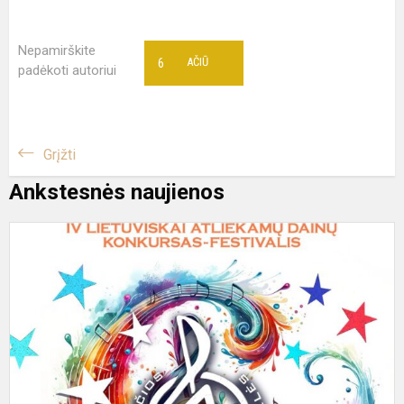
Nepamirškite
6
AČIŪ
padėkoti autoriui
Grįžti
Ankstesnės naujienos
I
p
l
a
m
k