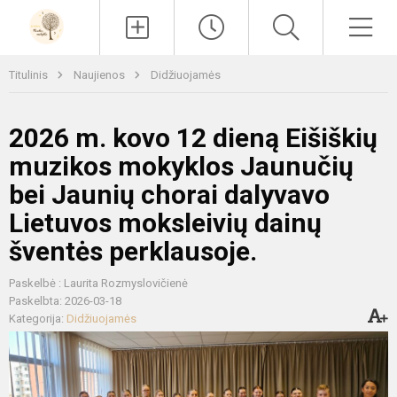
Paieška
Men
Titulinis
Naujienos
Didžiuojamės
2026 m. kovo 12 dieną Eišiškių
muzikos mokyklos Jaunučių
bei Jaunių chorai dalyvavo
Lietuvos moksleivių dainų
šventės perklausoje.
Paskelbė : Laurita Rozmyslovičienė
Paskelbta: 2026-03-18
Kategorija:
Didžiuojamės