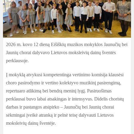
2026 m. kovo 12 dieną Eišiškių muzikos mokyklos Jaunučių bei
Jaunių chorai dalyvavo Lietuvos moksleivių dainų šventės
perklausoje.
Į mokyklą atvykusi kompetentinga vertinimo komisija klausėsi
choro pasirodymo ir vertino kolektyvo muzikinį pasirengimą,
repertuaro atlikimą bei bendrą meninį lygį. Pasiruošimas
perklausai buvo labai atsakingas ir intensyvus. Didelis choristų
darbas ir pastangos atsipirko – Jaunučių bei Jaunių chorai
sėkmingai įveikė atranką ir pelnė teisę dalyvauti Lietuvos
moksleivių dainų šventėje.