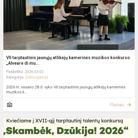
m
k
VII tarptautinis jaunųjų atlikėjų kamerinės muzikos konkurso
„Alveare di mu...
Paskelbta: 2026-03-02
Kategorija:
Didžiuojamės
2026 m. vasario 28 d. vyko VII tarptautinis jaunųjų atlikėjų kamerinės
muzikos k...
Plačiau
X
a
t