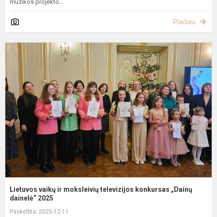
muzikos projekto...
Plačiau
L
v
ir
m
t
k
„
d.
Lietuvos vaikų ir moksleivių televizijos konkursas „Dainų
dainelė“ 2025
Paskelbta: 2025-12-11