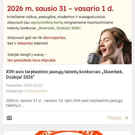
j
t
k
„
XVII-asis tarptautinis jaunųjų talentų konkursas „Skambėk,
Dzūkija! 2026“
Paskelbta: 2026-02-02
Kategorija:
Didžiuojamės
2026 m. sausio 31 d. - vasario 1d. vyko XVII-asis tarptautinis jaunųjų
talentų k...
Plačiau
L