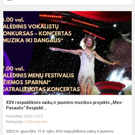
X
r
v
ir
j
m
p
„
P
XXV respublikinis vaikų ir jaunimo muzikos projekto „Mes-
Pasaulis“ Respubli...
Paskelbta: 2025-12-15
Kategorija:
Didžiuojamės
2025 m. gruodžio 13 d. vyko XXV respublikinis vaikų ir jaunimo