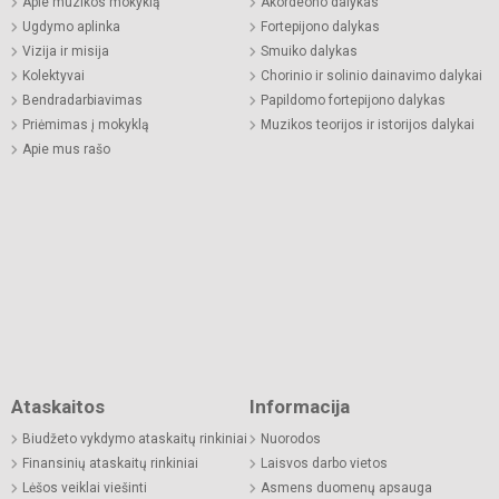
Apie muzikos mokyklą
Akordeono dalykas
Ugdymo aplinka
Fortepijono dalykas
Vizija ir misija
Smuiko dalykas
Kolektyvai
Chorinio ir solinio dainavimo dalykai
Bendradarbiavimas
Papildomo fortepijono dalykas
Priėmimas į mokyklą
Muzikos teorijos ir istorijos dalykai
Apie mus rašo
Ataskaitos
Informacija
Biudžeto vykdymo ataskaitų rinkiniai
Nuorodos
Finansinių ataskaitų rinkiniai
Laisvos darbo vietos
Lėšos veiklai viešinti
Asmens duomenų apsauga