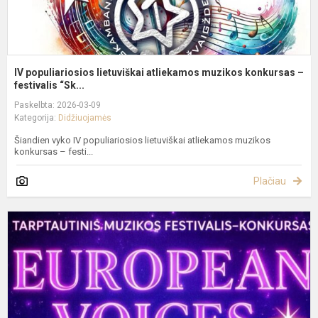
IV populiariosios lietuviškai atliekamos muzikos konkursas –
festivalis “Sk...
Paskelbta: 2026-03-09
Kategorija:
Didžiuojamės
Šiandien vyko IV populiariosios lietuviškai atliekamos muzikos
konkursas – festi...
Plačiau
I
t
m
k
„
V