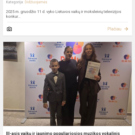
Kategorija:
Didžiuojamės
2025 m. gruodžio 11 d. vyko Lietuvos vaikų ir moksleivių televizijos
konkur...
Plačiau
II
a
v
ir
j
p
m
v
III-asis vaikų ir jaunimo populiariosios muzikos vokalinis