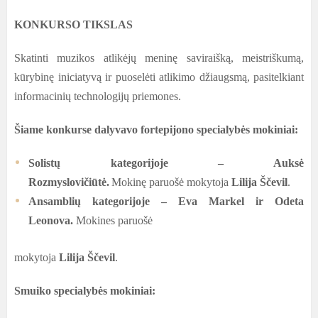
KONKURSO TIKSLAS
Skatinti muzikos atlikėjų meninę saviraišką, meistriškumą,
kūrybinę iniciatyvą ir puoselėti atlikimo džiaugsmą, pasitelkiant
informacinių technologijų priemones.
Šiame konkurse dalyvavo fortepijono specialybės mokiniai
:
Solistų kategorijoje
–
Auksė
Rozmyslovičiūtė
.
Mokinę paruošė mokytoja
Lilija Ščevil
.
Ansamblių kategorijoje
– Eva Markel
ir Odeta
Leonova
.
Mokines paruošė
mokytoja
Lilija Ščevil
.
Smuiko specialybės mokiniai: