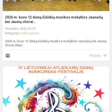
2026 m. kovo 12 dieną Eišiškių muzikos mokyklos Jaunučių
bei Jaunių chorai...
Paskelbta: 2026-03-18
Kategorija:
Didžiuojamės
2026 m. kovo 12 dieną Eišiškių muzikos mokyklos Jaunučių bei Jaunių
chorai dalyv...
Plačiau
I
p
l
a
m
k