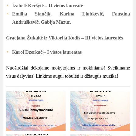
Izabelė Keršytė – II vietos laureatė
Emilija Stančik, Karina Liubkevič, Faustina
Andruškevič, Gabija Mazur,
Gracjana Žukaitė ir Viktorija Kodis – III vietos laureatės
Karol
Dzerkač
– I
vietos laureatas
Nuoširdžiai dėkojame mokytojams ir mokiniams
!
Sveikiname
visus dalyvius
!
Linkime augti
,
tobulėti ir džiaugtis muzika
!