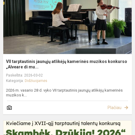
k
m
k
VII tarptautinis jaunųjų atlikėjų kamerinės muzikos konkurso
„Alveare di mu...
Paskelbta: 2026-03-02
Kategorija:
Didžiuojamės
2026 m. vasario 28 d. vyko VII tarptautinis jaunųjų atlikėjų kamerinės
muzikos k...
Plačiau
X
a