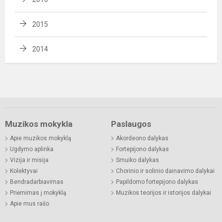
2015
2014
Muzikos mokykla
Paslaugos
Apie muzikos mokyklą
Akordeono dalykas
Ugdymo aplinka
Fortepijono dalykas
Vizija ir misija
Smuiko dalykas
Kolektyvai
Chorinio ir solinio dainavimo dalykai
Bendradarbiavimas
Papildomo fortepijono dalykas
Priėmimas į mokyklą
Muzikos teorijos ir istorijos dalykai
Apie mus rašo