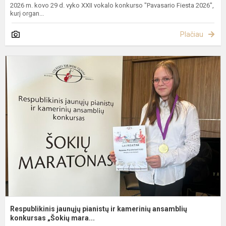
2026 m. kovo 29 d. vyko XXII vokalo konkurso "Pavasario Fiesta 2026",
kurį organ...
Plačiau
R
j
p
ir
k
a
k
Respublikinis jaunųjų pianistų ir kamerinių ansamblių
konkursas „Šokių mara...