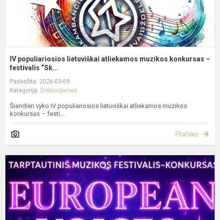
IV populiariosios lietuviškai atliekamos muzikos konkursas –
festivalis “Sk...
Paskelbta: 2026-03-09
Kategorija:
Didžiuojamės
Šiandien vyko IV populiariosios lietuviškai atliekamos muzikos
konkursas – festi...
Plačiau
I
t
m
k
„
V