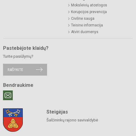
Moksleivių atostogos
Korupcijos prevencija
Civilinė sauga
Teisinė informacija
Atviri duomenys
Pastebėjote klaidų?
Turite pasiūlymų?
RAŠYKITE
Bendraukime
Steigėjas
Šalčininkų rajono savivaldybė