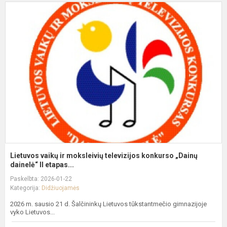
L
v
ir
m
t
k
„
da
Lietuvos vaikų ir moksleivių televizijos konkurso „Dainų
dainelė“ II etapas...
Paskelbta: 2026-01-22
Kategorija:
Didžiuojamės
2026 m. sausio 21 d. Šalčininkų Lietuvos tūkstantmečio gimnazijoje
vyko Lietuvos...