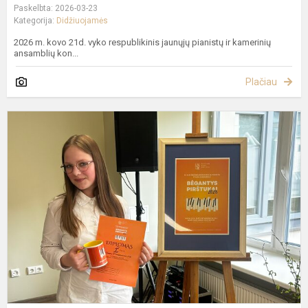
Paskelbta: 2026-03-23
Kategorija:
Didžiuojamės
2026 m. kovo 21d. vyko respublikinis jaunųjų pianistų ir kamerinių
ansamblių kon...
Plačiau
I
a
r
m
p
e
k
,,