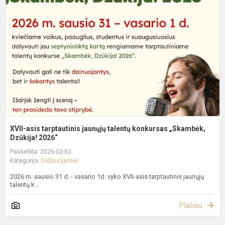
t
j
t
k
„
XVII-asis tarptautinis jaunųjų talentų konkursas „Skambėk,
Dzūkija! 2026“
Paskelbta: 2026-02-02
Kategorija:
Didžiuojamės
2026 m. sausio 31 d. - vasario 1d. vyko XVII-asis tarptautinis jaunųjų
talentų k...
Plačiau