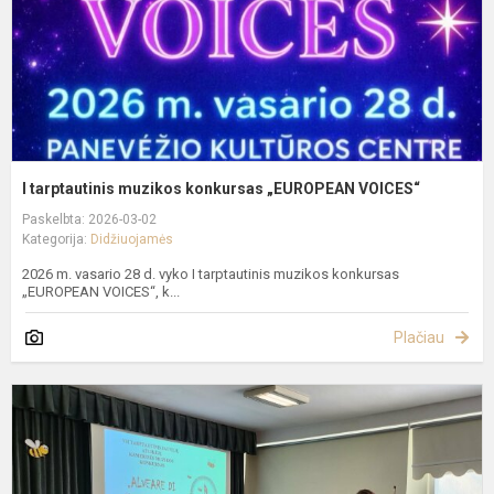
I tarptautinis muzikos konkursas „EUROPEAN VOICES“
Paskelbta: 2026-03-02
Kategorija:
Didžiuojamės
2026 m. vasario 28 d. vyko I tarptautinis muzikos konkursas
„EUROPEAN VOICES“, k...
Plačiau
V
t
j
a