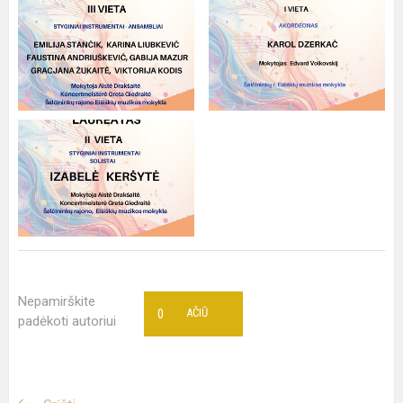
Nepamirškite
0
AČIŪ
padėkoti autoriui