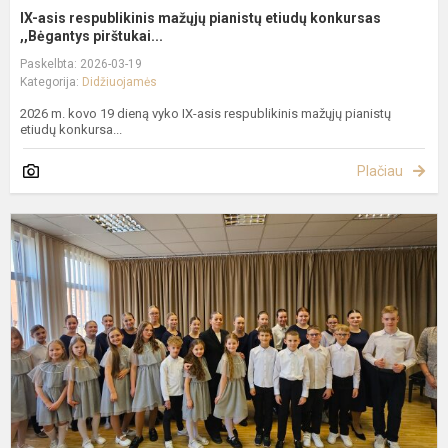
IX-asis respublikinis mažųjų pianistų etiudų konkursas
,,Bėgantys pirštukai...
Paskelbta: 2026-03-19
Kategorija:
Didžiuojamės
2026 m. kovo 19 dieną vyko IX-asis respublikinis mažųjų pianistų
etiudų konkursa...
Plačiau
2
m
k
1
d
E
m
m
J
be