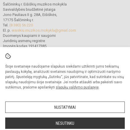
Šalčininkų r. Eišiškių muzikos mokykla
Savivaldybės biudžetinė įstaiga
Jono Pauliaus II g. 28A, Eišiškės,
17175 Šalčininkų r.
Tel.
(8 380) 56 220
El. p.
eisiskiu.muzikos.mokykla@gmail.com
Duomenys kaupiami ir saugomi
Juridinių asmenų registre
Įmonės kodas 191417385
Šioje svetainėje naudojame slapukus siekdami užtikrinti jums teikiamų
© 2022. Šalčininkų r. Eišiškių muzikos mokykla. Visos teisės saugomos.
Kopijuoti turinį be raštiško mokyklos vadovybės sutikimo griežtai draudžiama.
paslaugų kokybę, analizuoti svetainės naudojimą ir optimizuoti naršymo
patirtį. Spustelėję mygtuką „Sutinku“, jūs patvirtinate, kad sutinkate su visų
Prieinamumo paraiška
Slapukų politika
slapukų naudojimu šioje svetainėje. Jei norite atšaukti arba pakeisti savo
sutikimus, prašome apsilankyti
slapukų valdymo puslapyje
.
Sumanus būdas atnaujinti
mokyklos interneto
svetainę
NUSTATYMAI
NESUTINKU