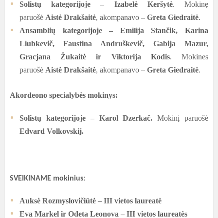
Solistų kategorijoje – Izabelė Keršytė
. Mokinę
paruošė
Aistė Drakšaitė
, akompanavo –
Greta Giedraitė
.
Ansamblių kategorijoje – Emilija Stančik, Karina
Liubkevič, Faustina Andruškevič, Gabija Mazur,
Gracjana Žukaitė ir Viktorija Kodis
. Mokines
paruošė
Aistė Drakšaitė
, akompanavo –
Greta Giedraitė
.
Akordeono specialybės mokinys:
Solistų kategorijoje – Karol Dzerkač.
Mokinį paruošė
Edvard Volkovskij.
SVEIKINAME
mokinius
:
Auksė Rozmyslovičiūtė
– III
vietos laureatė
Eva Markel
ir Odeta Leonova
– III
vietos laureatės