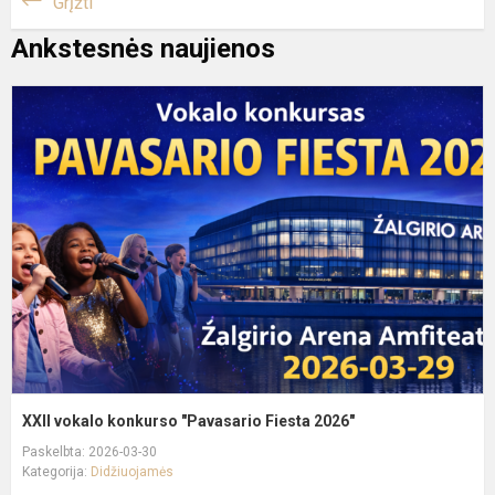
Grįžti
Ankstesnės naujienos
X
v
k
"
F
2
XXII vokalo konkurso "Pavasario Fiesta 2026"
Paskelbta: 2026-03-30
Kategorija:
Didžiuojamės