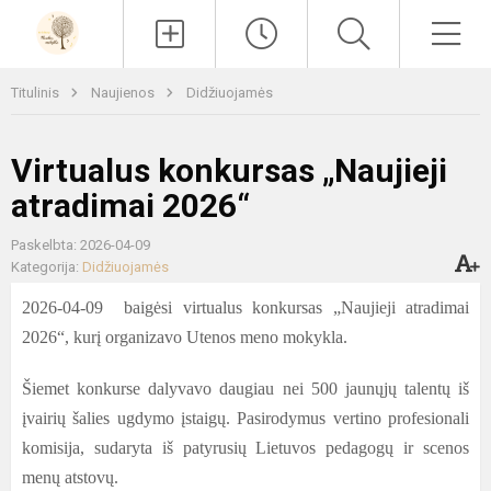
Paieška
Men
Titulinis
Naujienos
Didžiuojamės
Virtualus konkursas „Naujieji
atradimai 2026“
Paskelbta: 2026-04-09
Kategorija:
Didžiuojamės
2026-04-09 baigėsi virtualus konkursas „Naujieji atradimai
2026“, kurį organizavo Utenos meno mokykla.
Šiemet konkurse dalyvavo daugiau nei 500 jaunųjų talentų iš
įvairių šalies ugdymo įstaigų. Pasirodymus vertino profesionali
komisija, sudaryta iš patyrusių Lietuvos pedagogų ir scenos
menų atstovų.