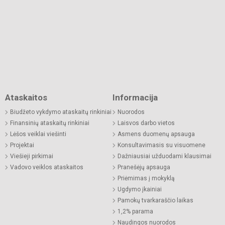
Ataskaitos
Informacija
Biudžeto vykdymo ataskaitų rinkiniai
Nuorodos
Finansinių ataskaitų rinkiniai
Laisvos darbo vietos
Lėšos veiklai viešinti
Asmens duomenų apsauga
Projektai
Konsultavimasis su visuomene
Viešieji pirkimai
Dažniausiai užduodami klausimai
Vadovo veiklos ataskaitos
Pranešėjų apsauga
Priėmimas į mokyklą
Ugdymo įkainiai
Pamokų tvarkaraščio laikas
1,2% parama
Naudingos nuorodos