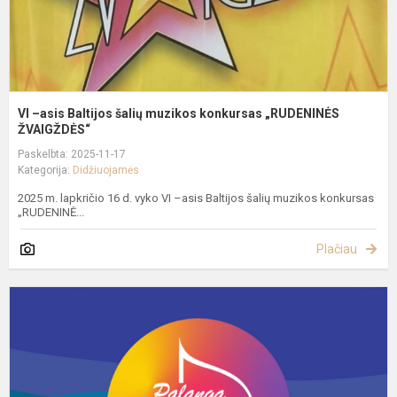
„
Ž
VI –asis Baltijos šalių muzikos konkursas „RUDENINĖS
ŽVAIGŽDĖS“
Paskelbta: 2025-11-17
Kategorija:
Didžiuojamės
2025 m. lapkričio 16 d. vyko VI –asis Baltijos šalių muzikos konkursas
„RUDENINĖ...
Plačiau
I
a
t
v
ir