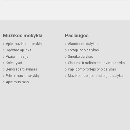
Muzikos mokykla
Paslaugos
Apie muzikos mokyklą
Akordeono dalykas
Ugdymo aplinka
Fortepijono dalykas
Vizija ir misija
Smuiko dalykas
Kolektyvai
Chorinio ir solinio dainavimo dalykai
Bendradarbiavimas
Papildomo fortepijono dalykas
Priėmimas į mokyklą
Muzikos teorijos ir istorijos dalykai
Apie mus rašo