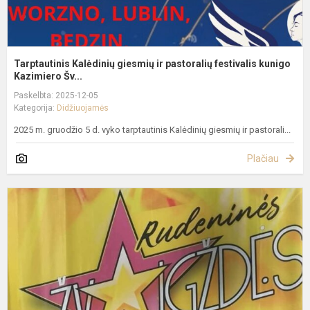
Tarptautinis Kalėdinių giesmių ir pastoralių festivalis kunigo
Kazimiero Šv...
Paskelbta: 2025-12-05
Kategorija:
Didžiuojamės
2025 m. gruodžio 5 d. vyko tarptautinis Kalėdinių giesmių ir pastorali...
Plačiau
V
–
a
B
š
m
k