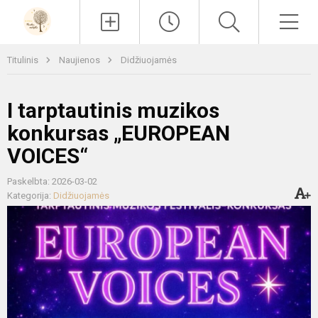
Paieška
Men
Titulinis
Naujienos
Didžiuojamės
I tarptautinis muzikos
konkursas „EUROPEAN
VOICES“
Paskelbta: 2026-03-02
Kategorija:
Didžiuojamės