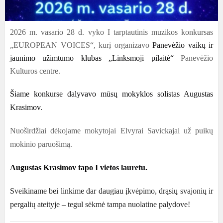
2026 m. vasario 28 d. vyko I tarptautinis muzikos konkursas
„EUROPEAN VOICES“, kurį organizavo
Panevėžio vaikų ir
jaunimo užimtumo klubas „Linksmoji pilaitė“
Panevėžio
Kulturos centre.
Šiame konkurse dalyvavo mūsų mokyklos solistas Augustas
Krasimov.
Nuoširdžiai dėkojame mokytojai Elvyrai Savickajai
už puikų
mokinio paruošimą.
Augustas Krasimov tapo I vietos lauretu
.
Sveikiname bei linkime dar daugiau įkvėpimo
,
drąsių svajonių ir
pergalių ateityje
–
tegul sėkmė tampa nuolatine palydove
!