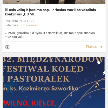
III-asis vaikų ir jaunimo populiariosios muzikos vokalinis
konkursas „DO MI...
Paskelbta: 2025-12-08
Kategorija:
Didžiuojamės
2025 m. gruodžio 6 d. vyko III-asis vaikų ir jaunimo populiariosios
muzikos voka...
Plačiau
T
K
g
ir
p
f
ku