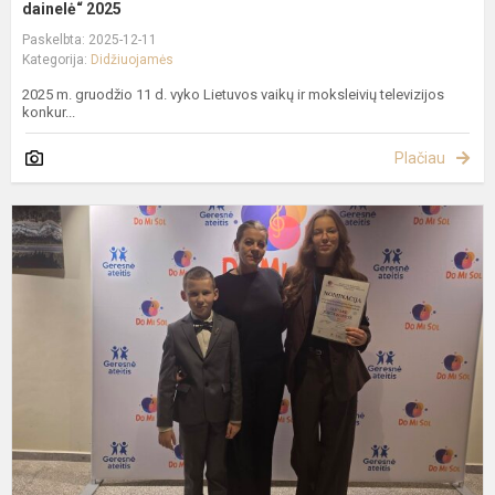
dainelė“ 2025
Paskelbta: 2025-12-11
Kategorija:
Didžiuojamės
2025 m. gruodžio 11 d. vyko Lietuvos vaikų ir moksleivių televizijos
konkur...
Plačiau
II
a
v
ir
j
p
m
v