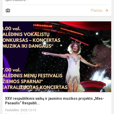
Plačiau
X
r
v
ir
j
m
p
„
P
XXV respublikinis vaikų ir jaunimo muzikos projekto „Mes-
Pasaulis“ Respubli...
Paskelbta: 2025-12-15