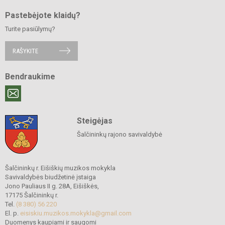
Pastebėjote klaidų?
Turite pasiūlymų?
RAŠYKITE
Bendraukime
Steigėjas
Šalčininkų rajono savivaldybė
Šalčininkų r. Eišiškių muzikos mokykla
Savivaldybės biudžetinė įstaiga
Jono Pauliaus II g. 28A, Eišiškės,
17175 Šalčininkų r.
Tel.
(8 380) 56 220
El. p.
eisiskiu.muzikos.mokykla@gmail.com
Duomenys kaupiami ir saugomi