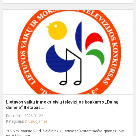
L
v
ir
m
t
k
„
da
Lietuvos vaikų ir moksleivių televizijos konkurso „Dainų
dainelė“ II etapas...
Paskelbta: 2026-01-22
Kategorija:
Didžiuojamės
2026 m. sausio 21 d. Šalčininkų Lietuvos tūkstantmečio gimnazijoje
vyko Lietuvos...