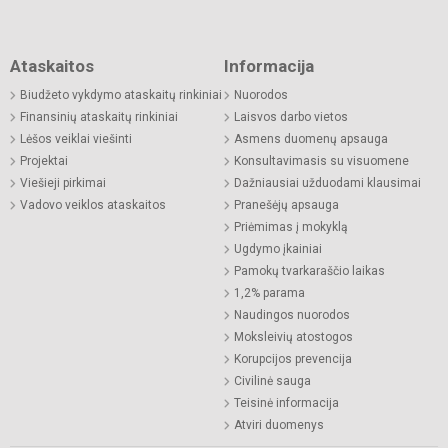
Ataskaitos
Informacija
Biudžeto vykdymo ataskaitų rinkiniai
Nuorodos
Finansinių ataskaitų rinkiniai
Laisvos darbo vietos
Lėšos veiklai viešinti
Asmens duomenų apsauga
Projektai
Konsultavimasis su visuomene
Viešieji pirkimai
Dažniausiai užduodami klausimai
Vadovo veiklos ataskaitos
Pranešėjų apsauga
Priėmimas į mokyklą
Ugdymo įkainiai
Pamokų tvarkaraščio laikas
1,2% parama
Naudingos nuorodos
Moksleivių atostogos
Korupcijos prevencija
Civilinė sauga
Teisinė informacija
Atviri duomenys