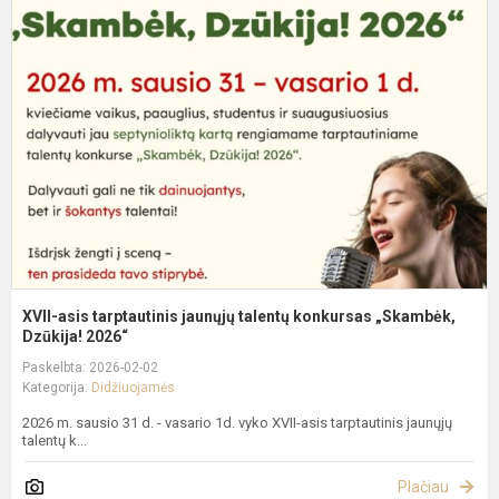
a
t
j
t
k
„
XVII-asis tarptautinis jaunųjų talentų konkursas „Skambėk,
Dzūkija! 2026“
Paskelbta: 2026-02-02
Kategorija:
Didžiuojamės
2026 m. sausio 31 d. - vasario 1d. vyko XVII-asis tarptautinis jaunųjų
talentų k...
Plačiau