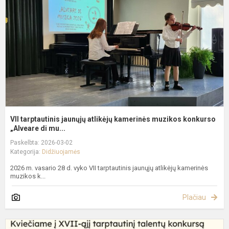
a
k
m
k
VII tarptautinis jaunųjų atlikėjų kamerinės muzikos konkurso
„Alveare di mu...
Paskelbta: 2026-03-02
Kategorija:
Didžiuojamės
2026 m. vasario 28 d. vyko VII tarptautinis jaunųjų atlikėjų kamerinės
muzikos k...
Plačiau
X