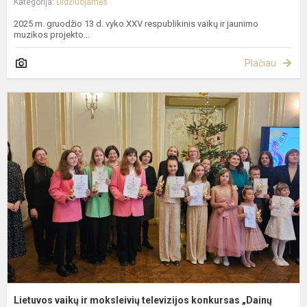
Kategorija:
Didžiuojamės
2025 m. gruodžio 13 d. vyko XXV respublikinis vaikų ir jaunimo
muzikos projekto...
Plačiau
L
v
ir
m
t
k
„
d.
Lietuvos vaikų ir moksleivių televizijos konkursas „Dainų