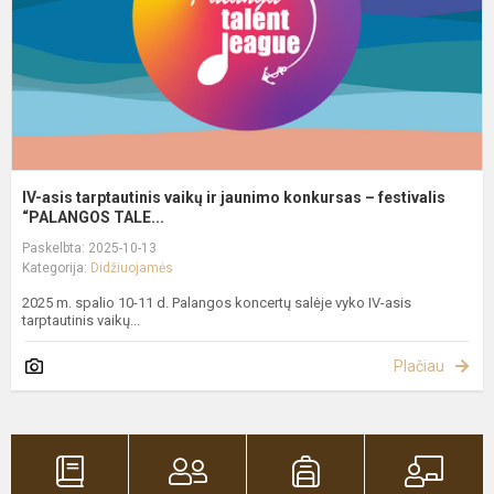
j
k
–
fe
IV-asis tarptautinis vaikų ir jaunimo konkursas – festivalis
“PALANGOS TALE...
Paskelbta: 2025-10-13
Kategorija:
Didžiuojamės
2025 m. spalio 10-11 d. Palangos koncertų salėje vyko IV-asis
tarptautinis vaikų...
Plačiau