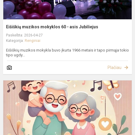
Eišiškių muzikos mokyklos 60 - asis Jubiliejus
Paskelbta: 2026-04-27
Kategorija:
Renginiai
Eišiškių muzikos mokykla buvo įkurta 1966 metais ir tapo pirmąja tokio
tipo ugdy...
Plačiau
S
d
k
E
m
m