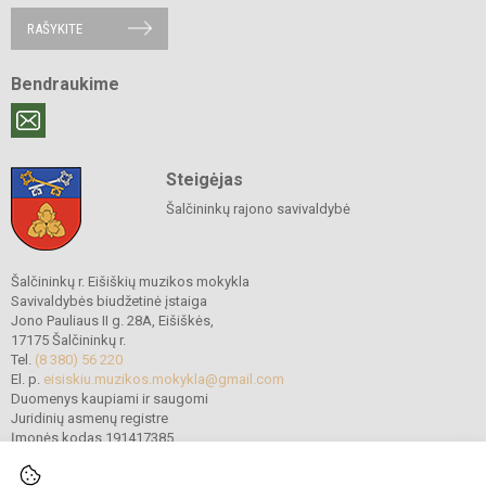
RAŠYKITE
Bendraukime
Steigėjas
Šalčininkų rajono savivaldybė
Šalčininkų r. Eišiškių muzikos mokykla
Savivaldybės biudžetinė įstaiga
Jono Pauliaus II g. 28A, Eišiškės,
17175 Šalčininkų r.
Tel.
(8 380) 56 220
El. p.
eisiskiu.muzikos.mokykla@gmail.com
Duomenys kaupiami ir saugomi
Juridinių asmenų registre
Įmonės kodas 191417385