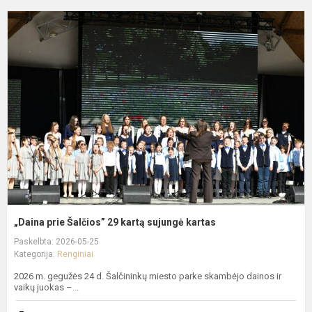
„
p
Š
2
k
s
k
„Daina prie Šalčios” 29 kartą sujungė kartas
Paskelbta: 2026-05-25
Kategorija:
Renginiai
2026 m. gegužės 24 d. Šalčininkų miesto parke skambėjo dainos ir
vaikų juokas –...