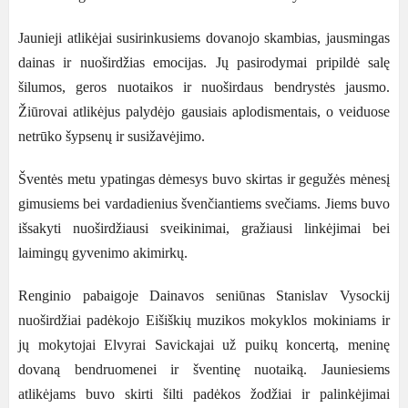
Jaunieji atlikėjai susirinkusiems dovanojo skambias
,
jausmingas
dainas ir nuoširdžias emocijas
.
Jų pasirodymai pripildė salę
šilumos
,
geros nuotaikos ir nuoširdaus bendrystės jausmo
.
Žiūrovai atlikėjus palydėjo gausiais aplodismentais
, o
veiduose
netrūko šypsenų ir susižavėjimo
.
Šventės metu ypatingas dėmesys buvo skirtas ir gegužės mėnesį
gimusiems bei vardadienius švenčiantiems svečiams
.
Jiems buvo
išsakyti nuoširdžiausi sveikinimai
,
gražiausi linkėjimai bei
laimingų gyvenimo akimirkų
.
Renginio pabaigoje Dainavos seniūnas Stanislav Vysockij
nuoširdžiai padėkojo Eišiškių muzikos mokyklos mokiniams ir
jų mokytojai Elvyrai Savickajai už puikų koncertą
,
meninę
dovaną bendruomenei ir šventinę nuotaiką
.
Jauniesiems
atlikėjams buvo skirti šilti padėkos žodžiai ir palinkėjimai