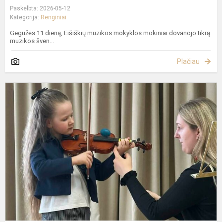
Paskelbta: 2026-05-12
Kategorija:
Renginiai
Gegužės 11 dieną, Eišiškių muzikos mokyklos mokiniai dovanojo tikrą
muzikos šven...
Plačiau
M
d
,
k
t
2