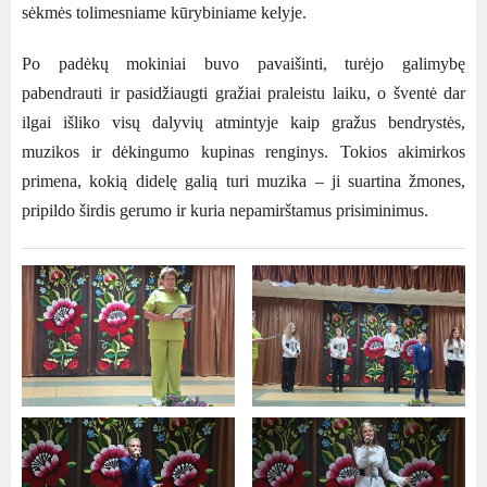
sėkmės tolimesniame kūrybiniame kelyje
.
Po
padėkų mokiniai buvo pavaišinti
,
turėjo galimybę
pabendrauti ir pasidžiaugti gražiai praleistu laiku
, o
šventė dar
ilgai išliko visų dalyvių atmintyje kaip gražus bendrystės
,
muzikos ir dėkingumo kupinas renginys
.
Tokios akimirkos
primena
,
kokią didelę galią turi muzika
–
ji
suartina žmones
,
pripildo širdis gerumo ir kuria nepamirštamus prisiminimus
.