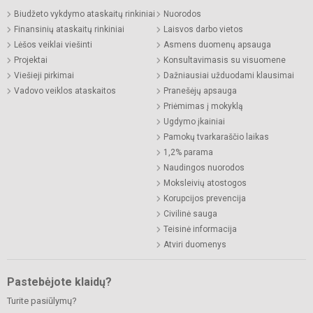
Biudžeto vykdymo ataskaitų rinkiniai
Nuorodos
Finansinių ataskaitų rinkiniai
Laisvos darbo vietos
Lėšos veiklai viešinti
Asmens duomenų apsauga
Projektai
Konsultavimasis su visuomene
Viešieji pirkimai
Dažniausiai užduodami klausimai
Vadovo veiklos ataskaitos
Pranešėjų apsauga
Priėmimas į mokyklą
Ugdymo įkainiai
Pamokų tvarkaraščio laikas
1,2% parama
Naudingos nuorodos
Moksleivių atostogos
Korupcijos prevencija
Civilinė sauga
Teisinė informacija
Atviri duomenys
Pastebėjote klaidų?
Turite pasiūlymų?