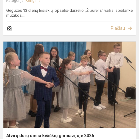
Kategorija:
Renginiai
Gegužės 13 dieną Eišiškių lopšelio-darželio „Žiburėlis“ vaikai apsilankė
muzikos...
Plačiau
A
d
d
E
g
2
Atvirų durų diena Eišiškių gimnazijoje 2026