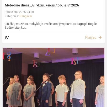
Metodinė diena ,,Girdžiu, keičiu, tobulėju" 2026
Paskelbta: 2026-04-30
Kategorija:
Renginiai
Eišiškių muzikos mokykloje svečiavosi įkvepianti pedagogė Rugilė
Šeštokaitė, kur...
Plačiau
A
d
d
E
S
R
g
2