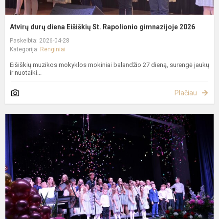
Atvirų durų diena Eišiškių St. Rapolionio gimnazijoje 2026
Paskelbta: 2026-04-28
Kategorija:
Renginiai
Eišiškių muzikos mokyklos mokiniai balandžio 27 dieną, surengė jaukų
ir nuotaiki...
Plačiau
E
m
m
6
-
a
J