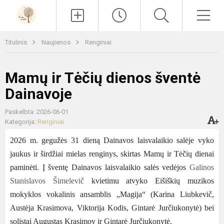
Paieška
Men
Titulinis
Naujienos
Renginiai
Mamų ir Tėčių dienos šventė
Dainavoje
Paskelbta: 2026-06-01
Kategorija:
Renginiai
2026 m. gegužės
31
dieną Dainavos laisvalaikio salėje vyko
jaukus ir širdžiai mielas renginys
,
skirtas Mamų ir Tėčių dienai
paminėti
. Į
šventę Dainavos laisvalaikio salės vedėjos
Galinos
Stanislavos Šimelevič
kvietimu atvyko Eišiškių muzikos
mokyklos vokalinis ansamblis
„
Magija
“ (Karina
Liubkevič
,
Austėja Krasimova
,
Viktorija Kodis
,
Gintarė Jurčiukonytė
)
bei
solistai Augustas Krasimov ir Gintarė Jurčiukonytė
.