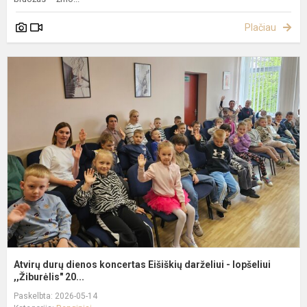
Plačiau
A
d
d
k
E
d
-
l
Atvirų durų dienos koncertas Eišiškių darželiui - lopšeliui
,,Žiburėlis" 20...
Paskelbta: 2026-05-14