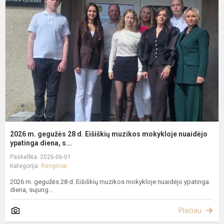
g
2
d
E
m
m
n
y.
2026 m. gegužės 28 d. Eišiškių muzikos mokykloje nuaidėjo
ypatinga diena, s...
Paskelbta: 2026-06-01
Kategorija:
Renginiai
2026 m. gegužės 28 d. Eišiškių muzikos mokykloje nuaidėjo ypatinga
diena, sujung...
Plačiau