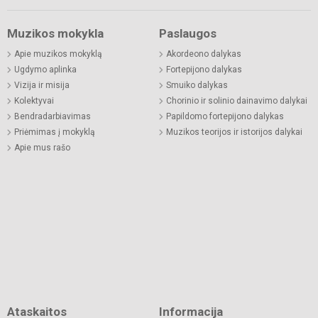
Muzikos mokykla
Paslaugos
Apie muzikos mokyklą
Akordeono dalykas
Ugdymo aplinka
Fortepijono dalykas
Vizija ir misija
Smuiko dalykas
Kolektyvai
Chorinio ir solinio dainavimo dalykai
Bendradarbiavimas
Papildomo fortepijono dalykas
Priėmimas į mokyklą
Muzikos teorijos ir istorijos dalykai
Apie mus rašo
Ataskaitos
Informacija