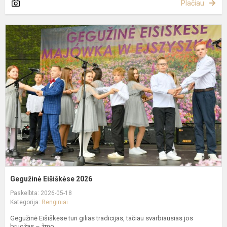
Plačiau
G
E
2
Gegužinė Eišiškėse 2026
Paskelbta: 2026-05-18
Kategorija:
Renginiai
Gegužinė Eišiškėse turi gilias tradicijas, tačiau svarbiausias jos
bruožas – žmo...