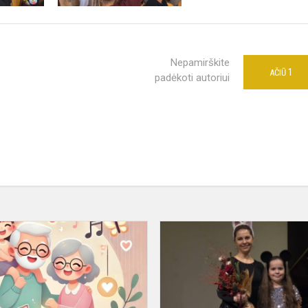
Nepamirškite
1
AČIŪ
padėkoti autoriui
Senelių
dienos
koncertas
Eišiškių
muzikos