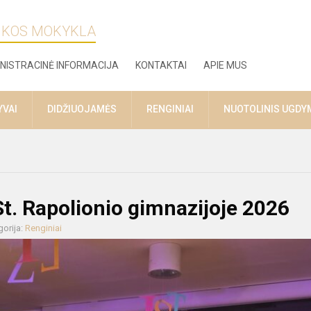
ZIKOS MOKYKLA
NISTRACINĖ INFORMACIJA
KONTAKTAI
APIE MUS
YVAI
DIDŽIUOJAMĖS
RENGINIAI
NUOTOLINIS UGDY
St. Rapolionio gimnazijoje 2026
gorija:
Renginiai