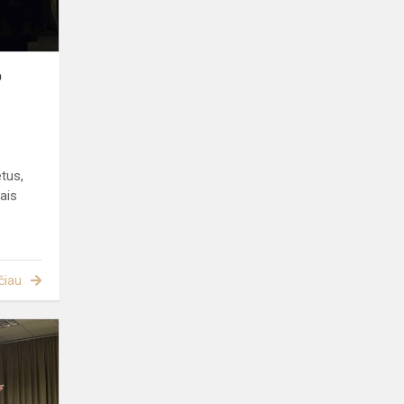
vijo
pelę"
p
tus,
iais
čiau
Stanislavo
Moniuškos
opera
„Straszny