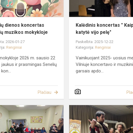
mokykloje
ių dienos koncertas
Kalėdinis koncertas " Kai
kių muzikos mokykloje
katytė vijo pelę"
ta: 2026-01-27
Paskelbta: 2025-12-22
ija:
Renginiai
Kategorija:
Renginiai
okykloje 2026 m. sausio 22
Vainikuojant 2025- uosius me
o jaukus ir prasmingas Senelių
Vilniuje koncertavo ir muzikin
kon...
garsais apdo...
Plačiau
Pla
Koncertas
globos
skyriaus
gyventojams