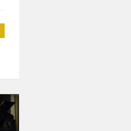
Kalėdinis
koncertas
"
Kaip
katytė