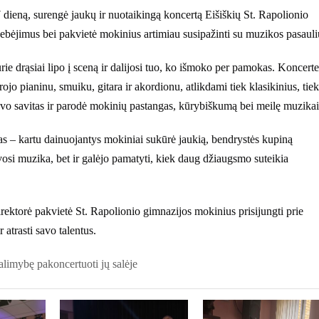
dieną, surengė jaukų ir nuotaikingą koncertą Eišiškių St. Rapolionio
gebėjimus bei pakvietė mokinius artimiau susipažinti su muzikos pasauli
e drąsiai lipo į sceną ir dalijosi tuo, ko išmoko per pamokas. Koncerte
jo pianinu, smuiku, gitara ir akordionu, atlikdami tiek klasikinius, tiek
uvo savitas ir parodė mokinių pastangas, kūrybiškumą bei meilę muzikai
s – kartu dainuojantys mokiniai sukūrė jaukią, bendrystės kupiną
osi muzika, bet ir galėjo pamatyti, kiek daug džiaugsmo suteikia
ektorė pakvietė St. Rapolionio gimnazijos mokinius prisijungti prie
atrasti savo talentus.
limybę pakoncertuoti jų salėje