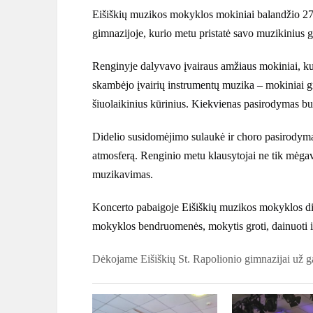
Eišiškių muzikos mokyklos mokiniai balandžio 27 
gimnazijoje, kurio metu pristatė savo muzikinius 
Renginyje dalyvavo įvairaus amžiaus mokiniai, kuri
skambėjo įvairių instrumentų muzika – mokiniai gro
šiuolaikinius kūrinius. Kiekvienas pasirodymas b
Didelio susidomėjimo sulaukė ir choro pasirodyma
atmosferą. Renginio metu klausytojai ne tik mėgav
muzikavimas.
Koncerto pabaigoje Eišiškių muzikos mokyklos dir
mokyklos bendruomenės, mokytis groti, dainuoti ir 
Dėkojame Eišiškių St. Rapolionio gimnazijai už ga