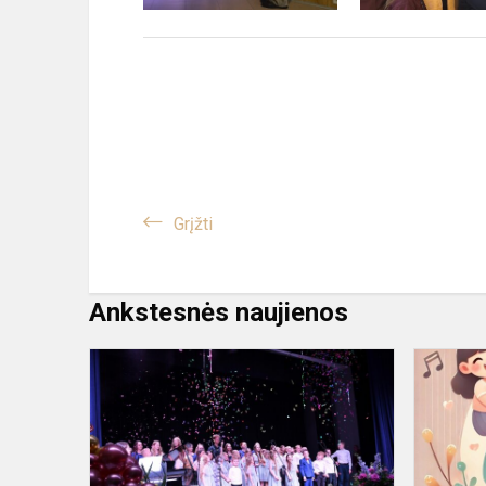
Grįžti
Ankstesnės naujienos
Eišiškių
muzikos
mokyklos
60
-