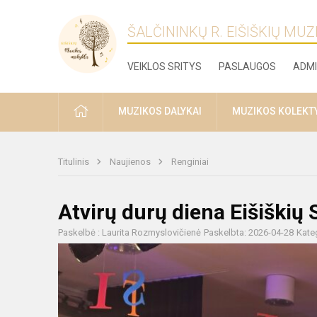
ŠALČININKŲ R. EIŠIŠKIŲ MU
VEIKLOS SRITYS
PASLAUGOS
ADMI
PRADŽIA
MUZIKOS DALYKAI
MUZIKOS KOLEKT
Titulinis
Naujienos
Renginiai
Atvirų durų diena Eišiškių 
Paskelbė : Laurita Rozmyslovičienė
Paskelbta: 2026-04-28
Kate