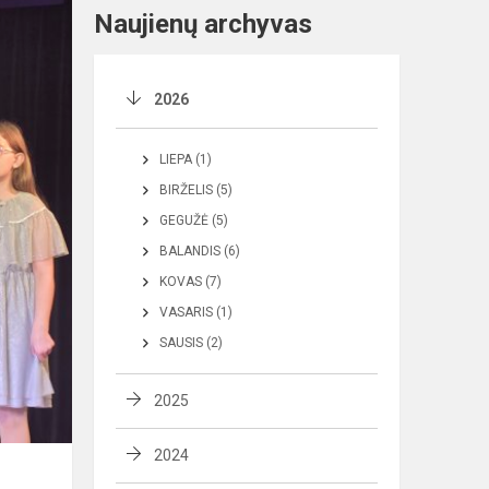
Naujienų archyvas
2026
LIEPA (1)
BIRŽELIS (5)
GEGUŽĖ (5)
BALANDIS (6)
KOVAS (7)
VASARIS (1)
SAUSIS (2)
2025
2024