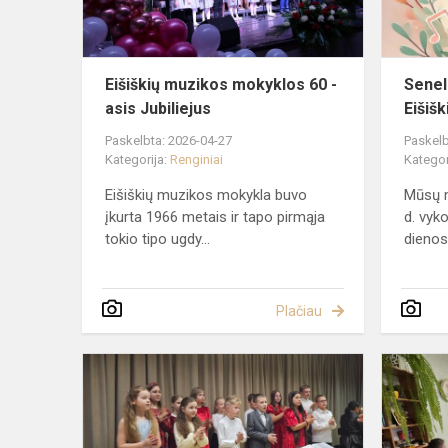
asis
Jubiliejus
Eišiškių muzikos mokyklos 60 -
Senel
asis Jubiliejus
Eišiš
Paskelbta: 2026-04-27
Paskelb
Kategorija:
Renginiai
Kategor
Eišiškių muzikos mokykla buvo
Mūsų m
įkurta 1966 metais ir tapo pirmąja
d. vyk
tokio tipo ugdy...
dienos 
Plačiau
Kalėdinis
koncertas
2025