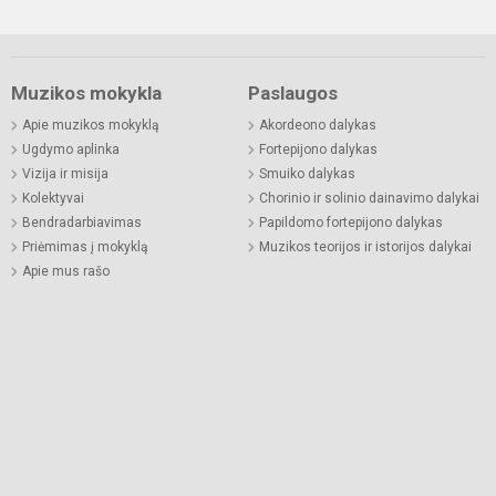
Muzikos mokykla
Paslaugos
Apie muzikos mokyklą
Akordeono dalykas
Ugdymo aplinka
Fortepijono dalykas
Vizija ir misija
Smuiko dalykas
Kolektyvai
Chorinio ir solinio dainavimo dalykai
Bendradarbiavimas
Papildomo fortepijono dalykas
Priėmimas į mokyklą
Muzikos teorijos ir istorijos dalykai
Apie mus rašo