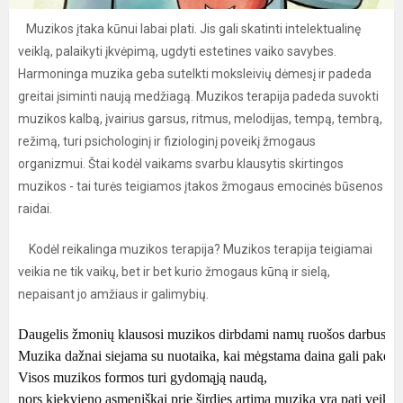
Muzikos įtaka kūnui labai plati. Jis gali skatinti intelektualinę
veiklą, palaikyti įkvėpimą, ugdyti estetines vaiko savybes.
Harmoninga muzika geba sutelkti moksleivių dėmesį ir padeda
greitai įsiminti naują medžiagą. Muzikos terapija padeda suvokti
muzikos kalbą, įvairius garsus, ritmus, melodijas, tempą, tembrą,
režimą, turi psichologinį ir fiziologinį poveikį žmogaus
organizmui. Štai kodėl vaikams svarbu klausytis skirtingos
muzikos - tai turės teigiamos įtakos žmogaus emocinės būsenos
raidai.
Kodėl reikalinga muzikos terapija? Muzikos terapija teigiamai
veikia ne tik vaikų, bet ir bet kurio žmogaus kūną ir sielą,
nepaisant jo amžiaus ir galimybių.
Daugelis žmonių klausosi muzikos dirbdami namų ruošos darbus, g
Muzika dažnai siejama su nuotaika, kai mėgstama daina gali pakelti  nu
Visos muzikos formos turi gydomąją naudą, 

nors kiekvieno asmeniškai prie širdies artima muzika yra pati veiksmi