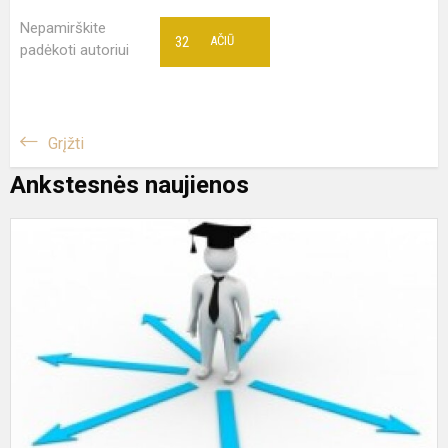
Nepamirškite
32
AČIŪ
padėkoti autoriui
Grįžti
Ankstesnės naujienos
M
u
k