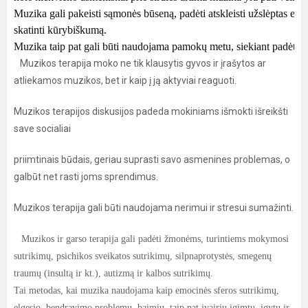
Muzika gali pakeisti sąmonės būseną, padėti atskleisti užslėptas emoc
skatinti kūrybiškumą. 

Muzika taip pat gali būti naudojama pamokų metu, siekiant padėti va
Muzikos terapija moko ne tik klausytis gyvos ir įrašytos ar
atliekamos muzikos, bet ir kaip į ją aktyviai reaguoti.
Muzikos terapijos diskusijos padeda mokiniams išmokti išreikšti
save socialiai
priimtinais būdais, geriau suprasti savo asmenines problemas, o
galbūt net rasti joms sprendimus.
Muzikos terapija gali būti naudojama nerimui ir stresui sumažinti.
Muzikos ir garso terapija gali padėti žmonėms, turintiems mokymosi
sutrikimų, psichikos sveikatos sutrikimų, silpnaprotystės, smegenų
traumų (insultą ir kt.), autizmą ir kalbos sutrikimų.
Tai metodas, kai muzika naudojama kaip emocinės sferos sutrikimų,
elgesio, bendravimo problemų, baimių, taip pat įvairių įgimtų, įgytų ir