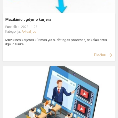
Muzikinio ugdymo karjera
Paskelbta: 2023-11-08
Kategorija:
Aktualijos
Muzikinės karjeros kūrimas yra sudėtingas procesas, reikalaujantis
ilgo ir sunka...
Plačiau
N
u
–
a
į
s
r
s