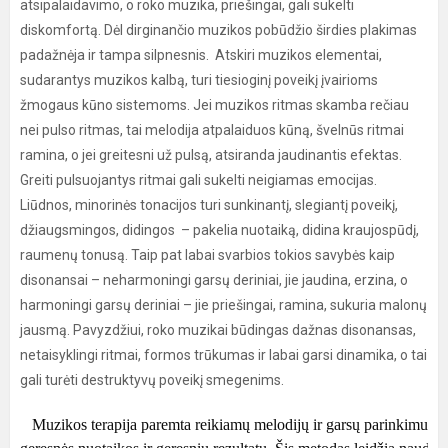
atsipalaidavimo, o roko muzika, priešingai, gali sukelti
diskomfortą. Dėl dirginančio muzikos pobūdžio širdies plakimas
padažnėja ir tampa silpnesnis. Atskiri muzikos elementai,
sudarantys muzikos kalbą, turi tiesioginį poveikį įvairioms
žmogaus kūno sistemoms. Jei muzikos ritmas skamba rečiau
nei pulso ritmas, tai melodija atpalaiduos kūną, švelnūs ritmai
ramina, o jei greitesni už pulsą, atsiranda jaudinantis efektas.
Greiti pulsuojantys ritmai gali sukelti neigiamas emocijas.
Liūdnos, minorinės tonacijos turi sunkinantį, slegiantį poveikį,
džiaugsmingos, didingos – pakelia nuotaiką, didina kraujospūdį,
raumenų tonusą. Taip pat labai svarbios tokios savybės kaip
disonansai – neharmoningi garsų deriniai, jie jaudina, erzina, o
harmoningi garsų deriniai – jie priešingai, ramina, sukuria malonų
jausmą. Pavyzdžiui, roko muzikai būdingas dažnas disonansas,
netaisyklingi ritmai, formos trūkumas ir labai garsi dinamika, o tai
gali turėti destruktyvų poveikį smegenims.
   Muzikos terapija paremta reikiamų melodijų ir garsų parinkimu, ku