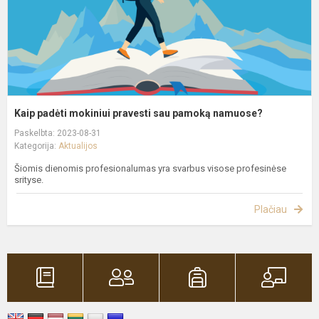
n
Kaip padėti mokiniui pravesti sau pamoką namuose?
Paskelbta: 2023-08-31
Kategorija:
Aktualijos
Šiomis dienomis profesionalumas yra svarbus visose profesinėse
srityse.
Plačiau