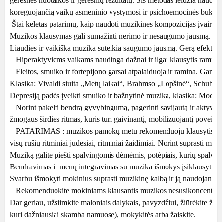
geresnės nuotaikos ir geresnių rezultatų. Šis metodas leidžia naudo
koreguojančią vaikų asmeninio vystymosi ir psichoemocinės būklė
 Štai keletas patarimų, kaip naudoti muzikines kompozicijas įvairio
Muzikos klausymas gali sumažinti nerimo ir nesaugumo jausmą. Jums 
Liaudies ir vaikiška muzika suteikia saugumo jausmą. Gerą efektą gal
   Hiperaktyviems vaikams naudinga dažnai ir ilgai klausytis ramios
   Fleitos, smuiko ir fortepijono garsai atpalaiduoja ir ramina. Gamtos
Klasika: Vivaldi siuita „Metų laikai“, Brahmso „Lopšinė“, Schube
Depresiją padės įveikti smuiko ir bažnytinė muzika, klasika: Mocart
   Norint pakelti bendrą gyvybingumą, pagerinti savijautą ir aktyvum
žmogaus širdies ritmas, kuris turi gaivinantį, mobilizuojantį poveikį.
   PATARIMAS : muzikos pamokų metu rekomenduoju klausytis muzikos 
visų rūšių ritminiai judesiai, ritminiai žaidimiai. Norint suprasti muzik
Muziką galite piešti spalvingomis dėmėmis, potėpiais, kurių spalvinė
Bendravimas ir menų integravimas su muzika išmokys įsiklausyti ir k
Svarbu išmokyti mokinius suprasti muzikinę kalbą ir ją naudojant iš
   Rekomenduokite mokiniams klausantis muzikos nesusikoncentruoti t
Dar geriau, užsiimkite maloniais dalykais, pavyzdžiui, žiūrėkite žurnal
kuri dažniausiai skamba namuose), mokykitės arba žaiskite.