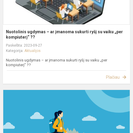
v
„p
Nuotolinis ugdymas – ar įmanoma sukurti ryšį su vaiku „per
kompiuterį“ ??
Paskelbta: 2023-09-27
Kategorija:
Aktualijos
Nuotolinis ugdymas – ar įmanoma sukurti ryšį su vaiku „per
kompiuterį“ ??
Plačiau
K
p
m
p
s
p