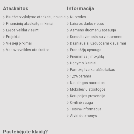
Ataskaitos
Informacija
Biudžeto vykdymo ataskaitų rinkiniai
Nuorodos
Finansinių ataskaitų rinkiniai
Laisvos darbo vietos
Lėšos veiklai viešinti
Asmens duomenų apsauga
Projektai
Konsultavimasis su visuomene
Viešieji pirkimai
Dažniausiai užduodami klausimai
Vadovo veiklos ataskaitos
Pranešėjų apsauga
Priėmimas į mokyklą
Ugdymo įkainiai
Pamokų tvarkaraščio laikas
1,2% parama
Naudingos nuorodos
Moksleivių atostogos
Korupcijos prevencija
Civilinė sauga
Teisinė informacija
Atviri duomenys
Pastebėjote klaidų?