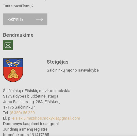
Turite pasiūlymų?
RAŠYKITE
Bendraukime
Steigėjas
Šalčininkų rajono savivaldybė
Šalčininkų r. Eišiškių muzikos mokykla
Savivaldybės biudžetinė įstaiga
Jono Pauliaus II g. 28A, Eišiškės,
17175 Šalčininkų r.
Tel.
(8 380) 56 220
El. p.
eisiskiu.muzikos.mokykla@gmail.com
Duomenys kaupiami ir saugomi
Juridinių asmenų registre
Įmonės kodas 191417385