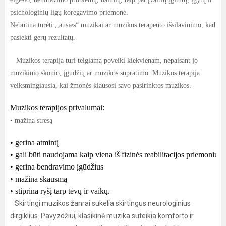
psichologinių ligų koregavimo priemonė.
Nebūtina turėti ,,ausies“ muzikai ar muzikos terapeuto išsilavinimo, kad
pasiekti gerų rezultatų.
Muzikos terapija turi teigiamą poveikį kiekvienam, nepaisant jo
muzikinio skonio, įgūdžių ar muzikos supratimo. Muzikos terapija
veiksmingiausia, kai žmonės klausosi savo pasirinktos muzikos.
Muzikos terapijos privalumai:
• mažina stresą
• gerina atmintį
• gali būti naudojama kaip viena iš fizinės reabilitacijos priemonių
• gerina bendravimo įgūdžius
• mažina skausmą
• stiprina ryšį tarp tėvų ir vaikų.
Skirtingi muzikos žanrai sukelia skirtingus neurologinius
dirgiklius. Pavyzdžiui, klasikinė muzika suteikia komforto ir