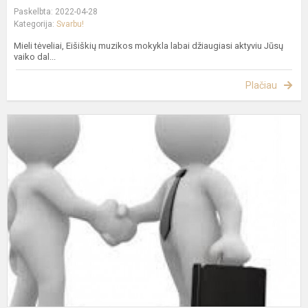
Paskelbta: 2022-04-28
Kategorija:
Svarbu!
Mieli tėveliai, Eišiškių muzikos mokykla labai džiaugiasi aktyviu Jūsų
vaiko dal...
Plačiau
S
k
š
į
v
p
už