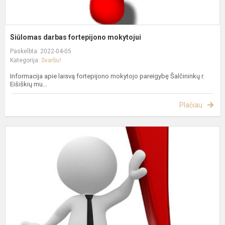
Siūlomas darbas fortepijono mokytojui
Paskelbta: 2022-04-05
Kategorija:
Svarbu!
Informacija apie laisvą fortepijono mokytojo pareigybę Šalčininkų r.
Eišiškių mu...
Plačiau
C
v
ir
m
p