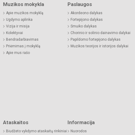
Muzikos mokykla
Paslaugos
Apie muzikos mokyklą
Akordeono dalykas
Ugdymo aplinka
Fortepijono dalykas
Vizija ir misija
Smuiko dalykas
Kolektyvai
Chorinio ir solinio dainavimo dalykai
Bendradarbiavimas
Papildomo fortepijono dalykas
Priėmimas į mokyklą
Muzikos teorijos ir istorijos dalykai
Apie mus rašo
Ataskaitos
Informacija
Biudžeto vykdymo ataskaitų rinkiniai
Nuorodos