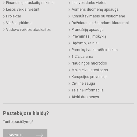
Finansinių ataskaitų rinkiniai
Laisvos darbo vietos
Lėšos veiklai viešinti
Asmens duomenų apsauga
Projektai
Konsultavimasis su visuomene
Viešieji pirkimai
Dažniausiai užduodami klausimai
Vadovo veiklos ataskaitos
Pranešėjų apsauga
Priėmimas į mokyklą
Ugdymo įkainiai
Pamokų tvarkaraščio laikas
1,2% parama
Naudingos nuorodos
Moksleivių atostogos
Korupcijos prevencija
Civilinė sauga
Teisinė informacija
Atviri duomenys
Pastebėjote klaidų?
Turite pasiūlymų?
RAŠYKITE