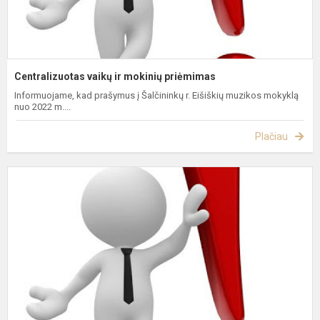
Centralizuotas vaikų ir mokinių priėmimas
Informuojame, kad prašymus į Šalčininkų r. Eišiškių muzikos mokyklą
nuo 2022 m....
Plačiau
C
v
ir
m
p