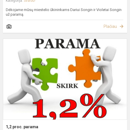
Kategorija:
Svarbu!
Dėkojame mūsų miestelio ūkininkams Dariui Songin ir Violetai Songin
už paramą.
Plačiau
1
p
p
1,2 proc. parama