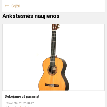
Grįžti
Ankstesnės naujienos
D
u
p
Dėkojame už paramą!
Paskelbta: 2022-10-12