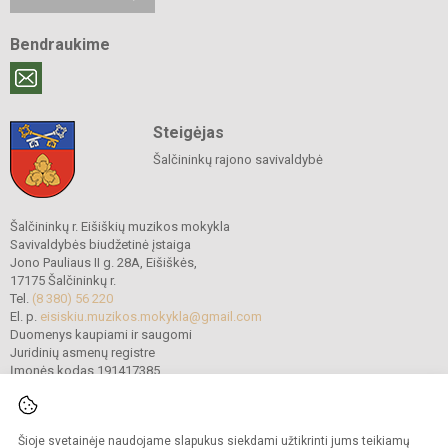
Bendraukime
Steigėjas
Šalčininkų rajono savivaldybė
Šalčininkų r. Eišiškių muzikos mokykla
Savivaldybės biudžetinė įstaiga
Jono Pauliaus II g. 28A, Eišiškės,
17175 Šalčininkų r.
Tel.
(8 380) 56 220
El. p.
eisiskiu.muzikos.mokykla@gmail.com
Duomenys kaupiami ir saugomi
Juridinių asmenų registre
Įmonės kodas 191417385
Šioje svetainėje naudojame slapukus siekdami užtikrinti jums teikiamų
© 2022. Šalčininkų r. Eišiškių muzikos mokykla. Visos teisės saugomos.