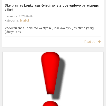
Skelbiamas konkursas švietimo įstaigos vadovo pareigoms
užimti
Paskelbta: 2022-04-07
Kategorija:
Svarbu!
Vadovaujantis Konkurso valstybinių ir savivaldybių švietimo įstaigų
(išskyrus au...
Plačiau
S
d
f
m