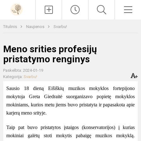
Paieška
Men
Titulinis
Naujienos
Svarbu!
Meno srities profesijų
pristatymo renginys
Paskelbta: 2024-01-19
Kategorija:
Svarbu!
Sausio 18 dieną Eišiškių muzikos mokyklos fortepijono
mokytoja Greta Giedraitė s
uorganiz
avo popietę
mokyklos
mokiniams
,
kurios metu jiems buvo
pristatyta ir papasakota apie
karjerą meno srityje
.
Taip pat buvo pristatytos įstaigos (konservatorijos) į kurias
mokiniai galėtų stoti mokytis pabaigę muzikos mokyklą.