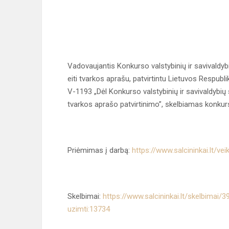
Vadovaujantis Konkurso valstybinių ir savivaldy
eiti tvarkos aprašu, patvirtintu Lietuvos Respubl
V-1193 „Dėl Konkurso valstybinių ir savivaldybių
tvarkos aprašo patvirtinimo”, skelbiamas konkurs
Priėmimas į darbą:
https://www.salcininkai.lt/ve
Skelbimai:
https://www.salcininkai.lt/skelbimai
uzimti:13734