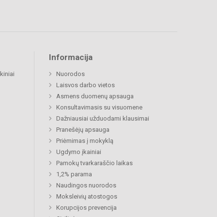
Informacija
kiniai
Nuorodos
Laisvos darbo vietos
Asmens duomenų apsauga
Konsultavimasis su visuomene
Dažniausiai užduodami klausimai
Pranešėjų apsauga
Priėmimas į mokyklą
Ugdymo įkainiai
Pamokų tvarkaraščio laikas
1,2% parama
Naudingos nuorodos
Moksleivių atostogos
Korupcijos prevencija