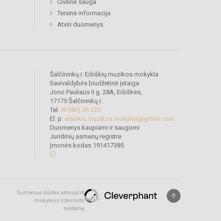
Civilinė sauga
Teisinė informacija
Atviri duomenys
Šalčininkų r. Eišiškių muzikos mokykla
Savivaldybės biudžetinė įstaiga
Jono Pauliaus II g. 28A, Eišiškės,
17175 Šalčininkų r.
Tel.
(8 380) 56 220
El. p.
eisiskiu.muzikos.mokykla@gmail.com
Duomenys kaupiami ir saugomi
Juridinių asmenų registre
Įmonės kodas 191417385
Sumanus būdas atnaujinti
mokyklos interneto
svetainę