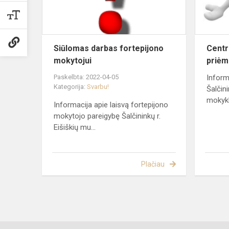
Siūlomas darbas fortepijono
Centr
mokytojui
priė
Paskelbta: 2022-04-05
Inform
Kategorija:
Svarbu!
Šalčin
mokykl
Informacija apie laisvą fortepijono
mokytojo pareigybę Šalčininkų r.
Eišiškių mu...
Plačiau