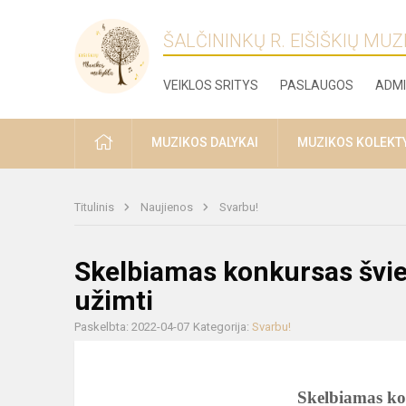
ŠALČININKŲ R. EIŠIŠKIŲ MU
VEIKLOS SRITYS
PASLAUGOS
ADMI
PRADŽIA
MUZIKOS DALYKAI
MUZIKOS KOLEKT
Titulinis
Naujienos
Svarbu!
Skelbiamas konkursas švie
užimti
Paskelbta: 2022-04-07
Kategorija:
Svarbu!
Skelbiamas ko