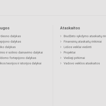
augos
Ataskaitos
rdeono dalykas
Biudžeto vykdymo ataskaitų rin
epijono dalykas
Finansinių ataskaitų rinkiniai
iko dalykas
Lėšos veiklai viešinti
inio ir solinio dainavimo dalykai
Projektai
ldomo fortepijono dalykas
Viešieji pirkimai
kos teorijos ir istorijos dalykai
Vadovo veiklos ataskaitos