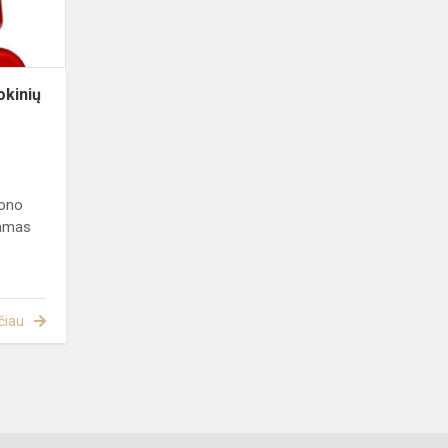
okinių
jono
jamas
čiau