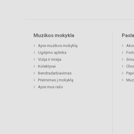
Muzikos mokykla
Pasl
Apie muzikos mokyklą
Ako
Ugdymo aplinka
Fort
Vizija ir misija
Smu
Kolektyvai
Chor
Bendradarbiavimas
Papi
Priėmimas į mokyklą
Muzi
Apie mus rašo