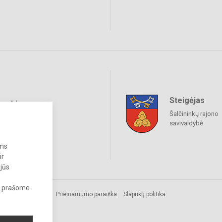
Steigėjas
raukime
Šalčininkų rajono
savivaldybė
ums
ir
 jūs
s, prašome
s.
Prieinamumo paraiška
Slapukų politika