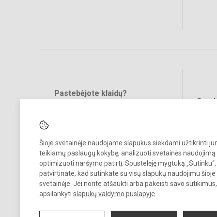
Pastebėjote klaidų?
Bend
Turite pasiūlymų?
RAŠYKITE
Šioje svetainėje naudojame slapukus siekdami užtikrinti j
teikiamų paslaugų kokybę, analizuoti svetainės naudojimą 
optimizuoti naršymo patirtį. Spustelėję mygtuką „Sutinku“,
patvirtinate, kad sutinkate su visų slapukų naudojimu šioje
svetainėje. Jei norite atšaukti arba pakeisti savo sutikimu
© 2022. Šalčininkų r. Eišiškių muzikos mokykla. Visos teisės saugomo
apsilankyti
slapukų valdymo puslapyje
.
Kopijuoti turinį be raštiško mokyklos vadovybės sutikimo griežtai
draudžiama.