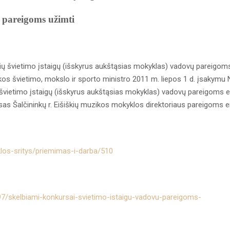
pareigoms užimti
bių švietimo įstaigų (išskyrus aukštąsias mokyklas) vadovų pareigom
ikos švietimo, mokslo ir sporto ministro 2011 m. liepos 1 d. įsakymu N
 švietimo įstaigų (išskyrus aukštąsias mokyklas) vadovų pareigoms ei
as Šalčininkų r. Eišiškių muzikos mokyklos direktoriaus pareigoms eit
iklos-sritys/priemimas-i-darba/510
/397/skelbiami-konkursai-svietimo-istaigu-vadovu-pareigoms-