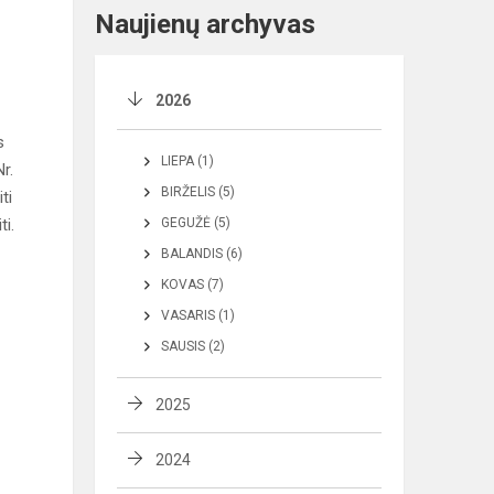
Naujienų archyvas
2026
s
LIEPA (1)
r.
BIRŽELIS (5)
ti
i.
GEGUŽĖ (5)
BALANDIS (6)
KOVAS (7)
VASARIS (1)
SAUSIS (2)
2025
2024