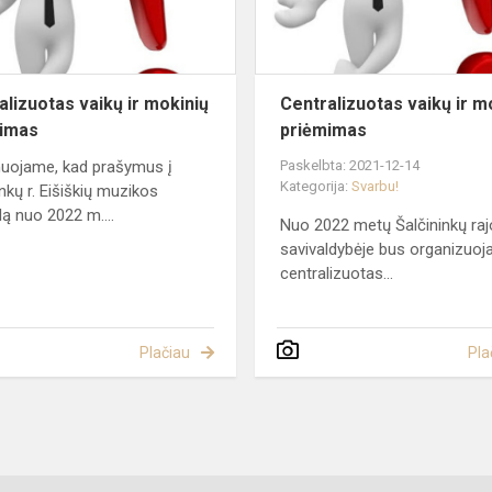
alizuotas vaikų ir mokinių
Centralizuotas vaikų ir m
mimas
priėmimas
uojame, kad prašymus į
Paskelbta: 2021-12-14
Kategorija:
Svarbu!
inkų r. Eišiškių muzikos
ą nuo 2022 m....
Nuo 2022 metų Šalčininkų ra
savivaldybėje bus organizuo
centralizuotas...
Plačiau
Pla