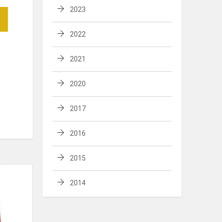
2023
2022
2021
2020
2017
2016
2015
Centralizuotas
vaikų
2014
ir
mokinių
priėmimas