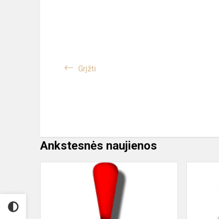
Grįžti
Ankstesnės naujienos
Siūlomas
darbas
fortepijono
mokytojui