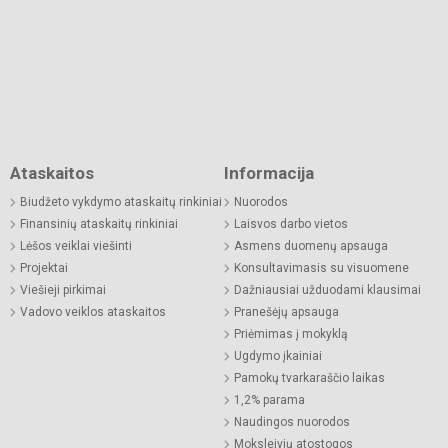
Ataskaitos
Informacija
Biudžeto vykdymo ataskaitų rinkiniai
Nuorodos
Finansinių ataskaitų rinkiniai
Laisvos darbo vietos
Lėšos veiklai viešinti
Asmens duomenų apsauga
Projektai
Konsultavimasis su visuomene
Viešieji pirkimai
Dažniausiai užduodami klausimai
Vadovo veiklos ataskaitos
Pranešėjų apsauga
Priėmimas į mokyklą
Ugdymo įkainiai
Pamokų tvarkaraščio laikas
1,2% parama
Naudingos nuorodos
Moksleivių atostogos