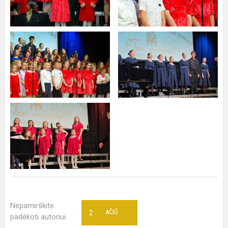
Nepamirškite
2
AČIŪ
padėkoti autoriui