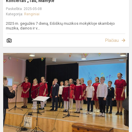
Koncertas „Tau, Mamyte“
Paskelbta: 2025-05-08
Kategorija:
Renginiai
2025 m. gegužės 7 dieną, Eišiškių muzikos mokykloje skambėjo
muzika, dainos ir v...
Plačiau
A
d
d
k
S
R
g
20