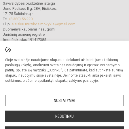
Savivaldybės biudžetinė įstaiga
Jono Pauliaus II g. 28A, Eišiškės,
17175 Šalčininkų r.
Tel.
(8 380) 56 220
El. p.
eisiskiu.muzikos.mokykla@gmail.com
Duomenys kaupiami ir saugomi
Juridinių asmenų registre
Įmonės kodas 191417385
Šioje svetainėje naudojame slapukus siekdami užtikrinti jums teikiamų
© 2022. Šalčininkų r. Eišiškių muzikos mokykla. Visos teisės saugomos.
Kopijuoti turinį be raštiško mokyklos vadovybės sutikimo griežtai draudžiama.
paslaugų kokybę, analizuoti svetainės naudojimą ir optimizuoti naršymo
patirtį. Spustelėję mygtuką „Sutinku“, jūs patvirtinate, kad sutinkate su visų
Prieinamumo paraiška
Slapukų politika
slapukų naudojimu šioje svetainėje. Jei norite atšaukti arba pakeisti savo
sutikimus, prašome apsilankyti
slapukų valdymo puslapyje
.
Sumanus būdas atnaujinti
mokyklos interneto
svetainę
NUSTATYMAI
NESUTINKU