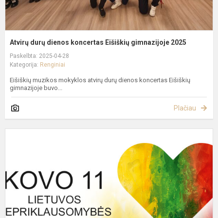
Atvirų durų dienos koncertas Eišiškių gimnazijoje 2025
Paskelbta: 2025-04-28
Kategorija:
Renginiai
Eišiškių muzikos mokyklos atvirų durų dienos koncertas Eišiškių
gimnazijoje buvo...
Plačiau
K
1
oj
–
L
n
a
d