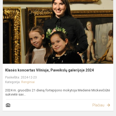
k
V
P
g
2
Klasės koncertas Vilniuje, Paveikslų galerijoje 2024
Paskelbta: 2024-12-23
Kategorija:
Renginiai
2024 m. gruodžio 21 dieną fortepijono mokytoja Medeinė Mickevičiūtė
sukvietė sav...
Plačiau