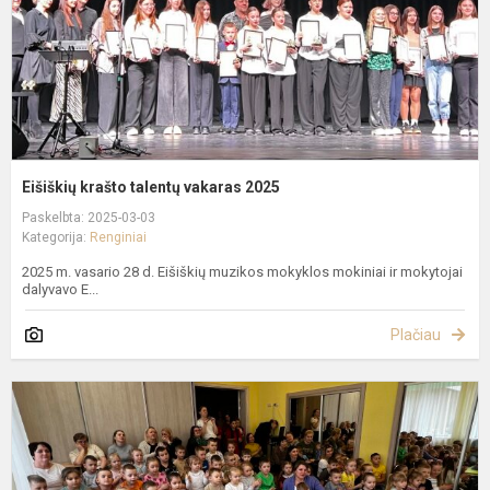
Eišiškių krašto talentų vakaras 2025
Paskelbta: 2025-03-03
Kategorija:
Renginiai
2025 m. vasario 28 d. Eišiškių muzikos mokyklos mokiniai ir mokytojai
dalyvavo E...
Plačiau
K
E
l
d