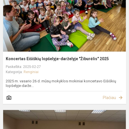
"
2
Koncertas Eišiškių lopšelyje-darželyje "Žiburėlis" 2025
Paskelbta: 2025-02-27
Kategorija:
Renginiai
2025 m. vasario 26 d. mūsų mokyklos mokiniai koncertavo Eišiškių
lopšelyje-darže...
Plačiau
S
ir
S