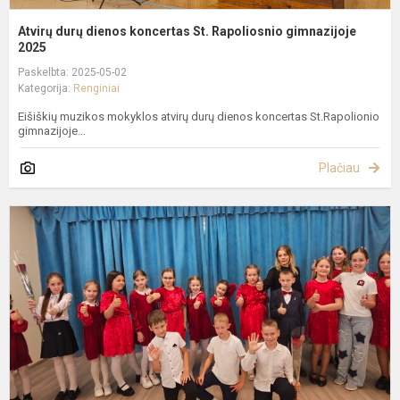
Atvirų durų dienos koncertas St. Rapoliosnio gimnazijoje
2025
Paskelbta: 2025-05-02
Kategorija:
Renginiai
Eišiškių muzikos mokyklos atvirų durų dienos koncertas St.Rapolionio
gimnazijoje...
Plačiau
A
d
d
k
E
g
2