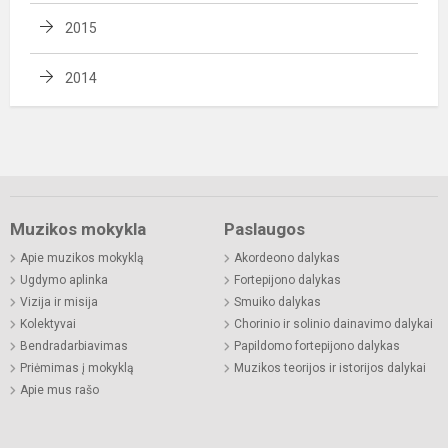
2015
2014
Muzikos mokykla
Paslaugos
Apie muzikos mokyklą
Akordeono dalykas
Ugdymo aplinka
Fortepijono dalykas
Vizija ir misija
Smuiko dalykas
Kolektyvai
Chorinio ir solinio dainavimo dalykai
Bendradarbiavimas
Papildomo fortepijono dalykas
Priėmimas į mokyklą
Muzikos teorijos ir istorijos dalykai
Apie mus rašo