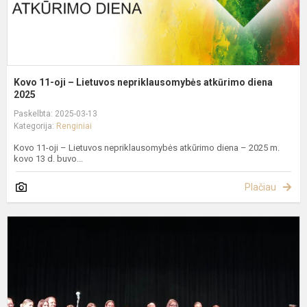
2
Kovo 11-oji – Lietuvos nepriklausomybės atkūrimo diena
2025
Paskelbta: 2025-03-13
Kategorija:
Renginiai
Kovo 11-oji – Lietuvos nepriklausomybės atkūrimo diena – 2025 m.
kovo 13 d. buvo...
Plačiau
E
k
t
v
2