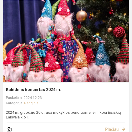
K
k
2
m
Kalėdinis koncertas 2024 m.
Paskelbta: 2024-12-23
Kategorija:
Renginiai
2024 m. gruodžio 20 d. visa mokyklos bendruomenė rinkosi Eišiškių
Laisvalaikio i...
Plačiau