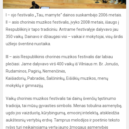
I – ojo festivalio „Tau, mamyte“ dainos suskambėjo 2006 metais.
II – asis chorinės muzikos festivalis, įvyko 2008 metais, išaugo į
Respublikinį ir tapo tradiciniu. Antrame festivalyje dalyvavo jau
350 vaikų. Dainavo ir džiaugėsi visi – vaikai ir mokytojai, visų širdis
užliejo šventinė nuotaika.
III – asis Respublikinis chorinės muzikos festivalis dar labiau
plečiasi. Jame dalyvavo virš 400 vaikų iš Vilniaus m. Br. Jonušo,
Rudaminos, Pagirių, Nemenčinės,
Kaišiadorių, Pabradės, Šalčininkų, Eišiškių muzikos, menų
mokyklų ir gimnazijų.
Vaikų chorinės muzikos festivalis tai dainų švenčių tęstinumo
tradicija, tai mūsų gyvasties simbolis. Menas tobulina asmenybę,
ugdo jos vaizduotę, kūrybingumą, emocinį intelektą, atskleidžia
aukštesnių vertybių erdvę. Tamprus melodijos ir poetinio teksto
ryšys turi neįkainojamą vertę jauno žmogaus asmenybės