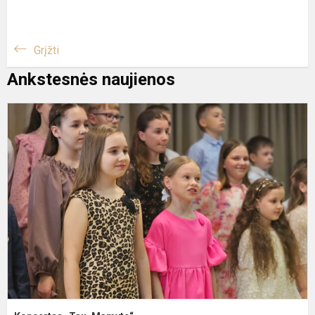
Grįžti
Ankstesnės naujienos
K
„
M