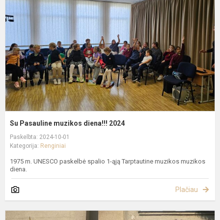
m
d
2
Su Pasauline muzikos diena!!! 2024
Paskelbta: 2024-10-01
Kategorija:
Renginiai
1975 m. UNESCO paskelbė spalio 1-ąją Tarptautine muzikos muzikos
diena.
Plačiau
S