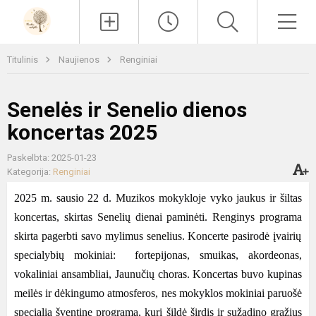
Paieška
Men
Titulinis
Naujienos
Renginiai
Senelės ir Senelio dienos
koncertas 2025
Paskelbta: 2025-01-23
Kategorija:
Renginiai
2025 m. sausio 22 d. Muzikos mokykloje vyko jaukus ir šiltas
koncertas, skirtas Senelių dienai paminėti. Renginys
programa
skirta pagerbti savo mylimus senelius. Koncerte pasirodė įvairių
specialybių mokiniai: fortepijonas, smuikas, akordeonas,
vokaliniai ansambliai, Jaunučių choras. Koncertas buvo kupinas
meilės ir dėkingumo atmosferos, nes mokyklos mokiniai paruošė
specialią šventinę programą, kuri šildė širdis ir sužadino gražius