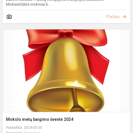
Mickevičiūtės mokiniai b...
Plačiau
M
m
b
š
2
Mokslo metų baigimo šventė 2024
Paskelbta: 2024-05-30
Kategorija:
Renginiai