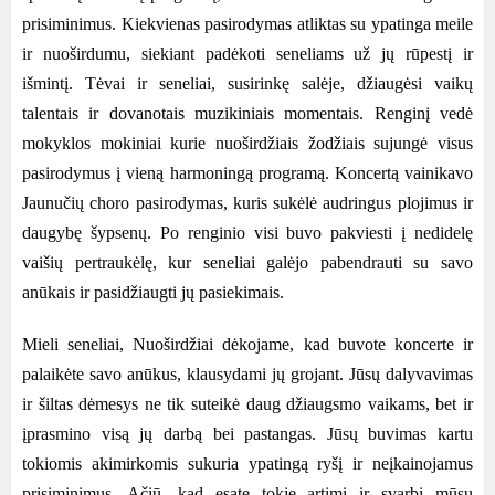
prisiminimus. Kiekvienas pasirodymas atliktas su ypatinga meile
ir nuoširdumu, siekiant padėkoti seneliams už jų rūpestį ir
išmintį. Tėvai ir seneliai, susirinkę salėje, džiaugėsi vaikų
talentais ir dovanotais muzikiniais momentais. Renginį vedė
mokyklos mokiniai kurie nuoširdžiais žodžiais sujungė visus
pasirodymus į vieną harmoningą programą. Koncertą vainikavo
Jaunučių choro pasirodymas, kuris sukėlė audringus plojimus ir
daugybę šypsenų. Po renginio visi buvo pakviesti į nedidelę
vaišių pertraukėlę, kur seneliai galėjo pabendrauti su savo
anūkais ir pasidžiaugti jų pasiekimais.
Mieli seneliai, Nuoširdžiai dėkojame, kad buvote koncerte ir
palaikėte savo anūkus, klausydami jų grojant. Jūsų dalyvavimas
ir šiltas dėmesys ne tik suteikė daug džiaugsmo vaikams, bet ir
įprasmino visą jų darbą bei pastangas. Jūsų buvimas kartu
tokiomis akimirkomis sukuria ypatingą ryšį ir neįkainojamus
prisiminimus. Ačiū, kad esate tokie artimi ir svarbi mūsų