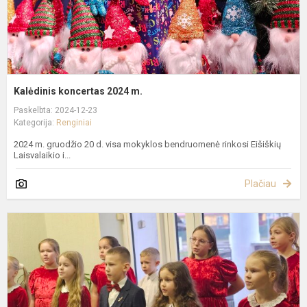
Kalėdinis koncertas 2024 m.
Paskelbta: 2024-12-23
Kategorija:
Renginiai
2024 m. gruodžio 20 d. visa mokyklos bendruomenė rinkosi Eišiškių
Laisvalaikio i...
Plačiau
K
k
E
l
G
s