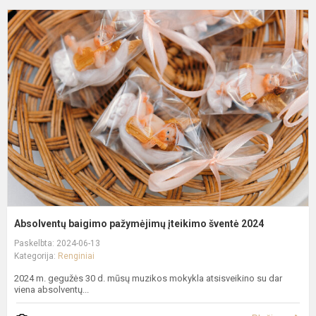
A
b
p
į
š
2
Absolventų baigimo pažymėjimų įteikimo šventė 2024
Paskelbta: 2024-06-13
Kategorija:
Renginiai
2024 m. gegužės 30 d. mūsų muzikos mokykla atsisveikino su dar
viena absolventų...