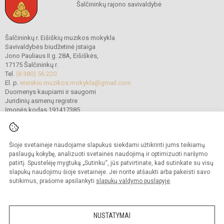
Šalčininkų rajono savivaldybė
Šalčininkų r. Eišiškių muzikos mokykla
Savivaldybės biudžetinė įstaiga
Jono Pauliaus II g. 28A, Eišiškės,
17175 Šalčininkų r.
Tel.
(8 380) 56 220
El. p.
eisiskiu.muzikos.mokykla@gmail.com
Duomenys kaupiami ir saugomi
Juridinių asmenų registre
Įmonės kodas 191417385
Šioje svetainėje naudojame slapukus siekdami užtikrinti jums teikiamų
© 2022. Šalčininkų r. Eišiškių muzikos mokykla. Visos teisės saugomos.
Kopijuoti turinį be raštiško mokyklos vadovybės sutikimo griežtai draudžiama.
paslaugų kokybę, analizuoti svetainės naudojimą ir optimizuoti naršymo
patirtį. Spustelėję mygtuką „Sutinku“, jūs patvirtinate, kad sutinkate su visų
Prieinamumo paraiška
Slapukų politika
slapukų naudojimu šioje svetainėje. Jei norite atšaukti arba pakeisti savo
sutikimus, prašome apsilankyti
slapukų valdymo puslapyje
.
Sumanus būdas atnaujinti
mokyklos interneto
svetainę
NUSTATYMAI