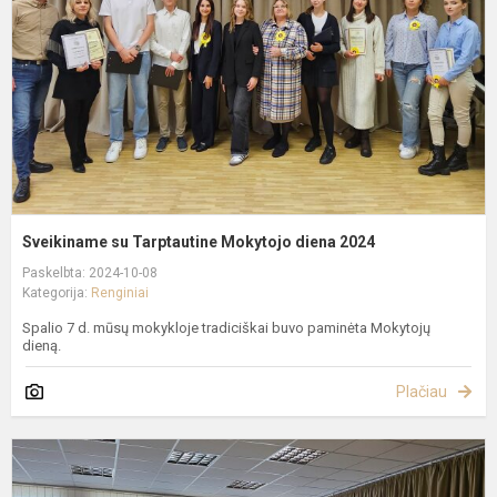
d
2
Sveikiname su Tarptautine Mokytojo diena 2024
Paskelbta: 2024-10-08
Kategorija:
Renginiai
Spalio 7 d. mūsų mokykloje tradiciškai buvo paminėta Mokytojų
dieną.
Plačiau
S
P