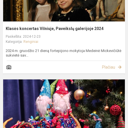
Klasės koncertas Vilniuje, Paveikslų galerijoje 2024
Paskelbta: 2024-12-23
Kategorija:
Renginiai
2024 m. gruodžio 21 dieną fortepijono mokytoja Medeinė Mickevičiūtė
sukvietė sav...
Plačiau
K
k
2
m