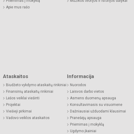
Priėmimas į mokyklą
Muzikos teorijos ir istorijos dalykai
Apie mus rašo
Ataskaitos
Informacija
Biudžeto vykdymo ataskaitų rinkiniai
Nuorodos
Finansinių ataskaitų rinkiniai
Laisvos darbo vietos
Lėšos veiklai viešinti
Asmens duomenų apsauga
Projektai
Konsultavimasis su visuomene
Viešieji pirkimai
Dažniausiai užduodami klausimai
Vadovo veiklos ataskaitos
Pranešėjų apsauga
Priėmimas į mokyklą
Ugdymo įkainiai