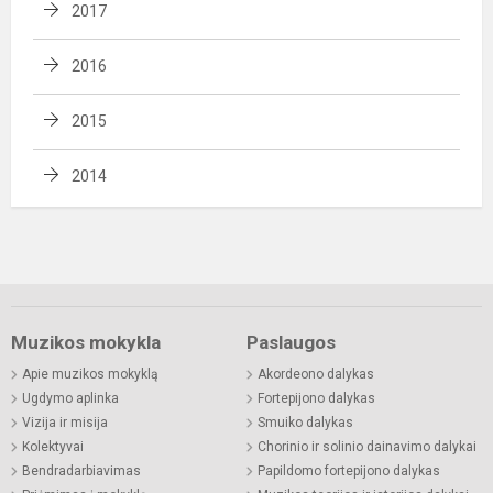
2017
2016
2015
2014
Muzikos mokykla
Paslaugos
Apie muzikos mokyklą
Akordeono dalykas
Ugdymo aplinka
Fortepijono dalykas
Vizija ir misija
Smuiko dalykas
Kolektyvai
Chorinio ir solinio dainavimo dalykai
Bendradarbiavimas
Papildomo fortepijono dalykas