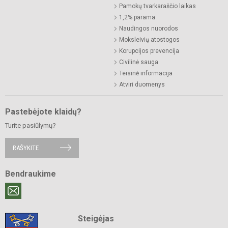
Pamokų tvarkaraščio laikas
1,2% parama
Naudingos nuorodos
Moksleivių atostogos
Korupcijos prevencija
Civilinė sauga
Teisinė informacija
Atviri duomenys
Pastebėjote klaidų?
Turite pasiūlymų?
RAŠYKITE
Bendraukime
Steigėjas