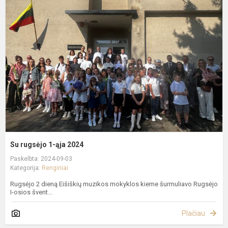
r
1
ą
2
Su rugsėjo 1-ąja 2024
Paskelbta: 2024-09-03
Kategorija:
Renginiai
Rugsėjo 2 dieną Eišiškių muzikos mokyklos kieme šurmuliavo Rugsėjo
I-osios švent...
Plačiau