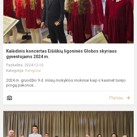
g
Kalėdinis koncertas Eišiškių ligoninės Globos skyriaus
gyventojams 2024 m.
Paskelbta: 2024-12-10
Kategorija:
Renginiai
2024 m. gruodžio 9 d. mūsų mokyklos mokiniai kaip ir kasmet turėjo
progą pakonce...
Plačiau
S
s
T
M