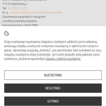
17175 Šalčininkų r.
Tel.
(8 380) 56 220
El. p.
eisiskiu.muzikos.mokykla@gmail.com
Duomenys kaupiami ir saugomi
Juridinių asmenų registre
Įmonės kodas 191417385
Šioje svetainėje naudojame slapukus siekdami užtikrinti jums teikiamų
© 2022. Šalčininkų r. Eišiškių muzikos mokykla. Visos teisės saugomos.
Kopijuoti turinį be raštiško mokyklos vadovybės sutikimo griežtai draudžiama.
paslaugų kokybę, analizuoti svetainės naudojimą ir optimizuoti naršymo
patirtį. Spustelėję mygtuką „Sutinku“, jūs patvirtinate, kad sutinkate su visų
Prieinamumo paraiška
Slapukų politika
slapukų naudojimu šioje svetainėje. Jei norite atšaukti arba pakeisti savo
sutikimus, prašome apsilankyti
slapukų valdymo puslapyje
.
Sumanus būdas atnaujinti
mokyklos interneto
svetainę
NUSTATYMAI
NESUTINKU
SUTINKU