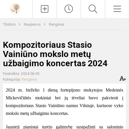
Paieška
Men
Titulinis
Naujienos
Renginiai
Kompozitoriaus Stasio
Vainiūno mokslo metų
užbaigimo koncertas 2024
Paskelbta: 2024-06-03
Kategorija:
Renginiai
2024 m.
birželio
1
dieną
fortepijono mokytojos Medeinės
Mickevičiūtės mokiniai bei jų tėveliai buvo pakviesti
į
kompozitoriaus Stasio Vainiūno namus Vilniuje
,
kuriuose vyko
mokslo metų užbaigimo koncertas
.
Jaunieji pianistai turėjo galimybę susipažinti su saloninio