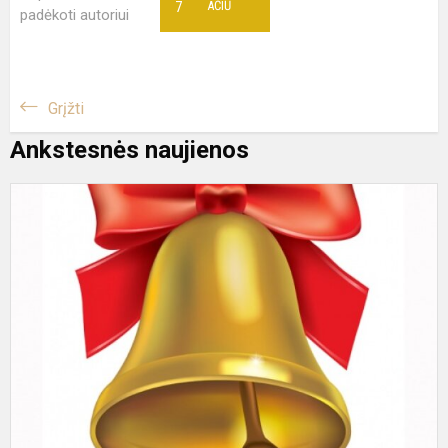
7
AČIŪ
padėkoti autoriui
Grįžti
Ankstesnės naujienos
M
m
b
š
2