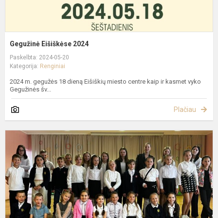
Gegužinė Eišiškėse 2024
Paskelbta: 2024-05-20
Kategorija:
Renginiai
2024 m. gegužės 18 dieną Eišiškių miesto centre kaip ir kasmet vyko
Gegužinės šv...
Plačiau
A
d
d
g
2