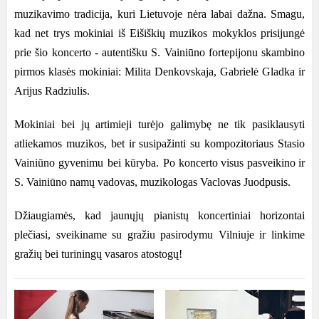
muzikavimo tradicija
,
kuri Lietuvoje nėra labai dažna
.
Smagu
,
kad
net
trys mokiniai iš Eišiškių muzikos mokyklos prisijungė
prie šio koncerto
-
autentišku
S.
Vainiūno fortepijonu skambino
pirmos klasės mokiniai
:
Milita Denkovskaja
,
Gabrielė Gladka ir
Arijus Radziulis
.
Mokiniai bei jų artimieji turėjo galimybę
ne
tik pasiklausyti
atliekamos muzikos
, bet
ir susipažinti su kompozitoriaus Stasio
Vainiūno gyvenimu bei kūryba
. Po
koncerto
visus
pasveikino
ir
S.
Vainiūno namų vadovas
,
muzikologas Vaclovas Juodpusis
.
Džiaugiamės
,
kad jaunųjų pianistų koncertiniai horizontai
plečiasi
,
sveikiname su gražiu pasirodymu Vilniuje ir linkime
gražių bei turiningų vasaros atostogų
!