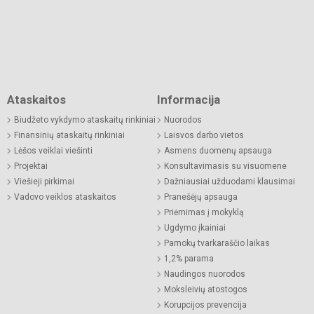
Ataskaitos
Informacija
Biudžeto vykdymo ataskaitų rinkiniai
Nuorodos
Finansinių ataskaitų rinkiniai
Laisvos darbo vietos
Lėšos veiklai viešinti
Asmens duomenų apsauga
Projektai
Konsultavimasis su visuomene
Viešieji pirkimai
Dažniausiai užduodami klausimai
Vadovo veiklos ataskaitos
Pranešėjų apsauga
Priėmimas į mokyklą
Ugdymo įkainiai
Pamokų tvarkaraščio laikas
1,2% parama
Naudingos nuorodos
Moksleivių atostogos
Korupcijos prevencija