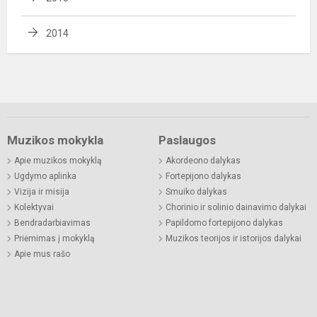
2014
Muzikos mokykla
Paslaugos
Apie muzikos mokyklą
Akordeono dalykas
Ugdymo aplinka
Fortepijono dalykas
Vizija ir misija
Smuiko dalykas
Kolektyvai
Chorinio ir solinio dainavimo dalykai
Bendradarbiavimas
Papildomo fortepijono dalykas
Priėmimas į mokyklą
Muzikos teorijos ir istorijos dalykai
Apie mus rašo