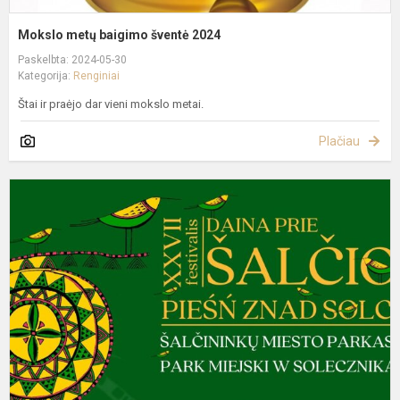
Mokslo metų baigimo šventė 2024
Paskelbta: 2024-05-30
Kategorija:
Renginiai
Štai ir praėjo dar vieni mokslo metai.
Plačiau
„
p
Š
s
2
ąj
k