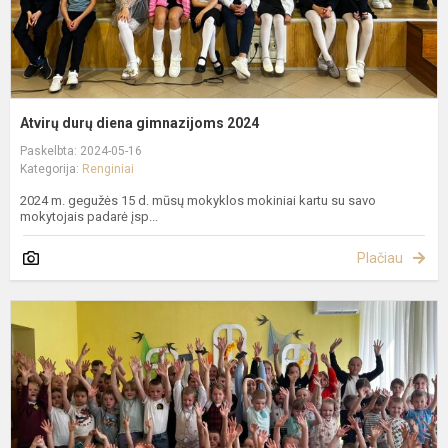
Atvirų durų diena gimnazijoms 2024
Paskelbta: 2024-05-16
Kategorija:
Renginiai
2024 m. gegužės 15 d. mūsų mokyklos mokiniai kartu su savo
mokytojais padarė įsp...
Plačiau
A
d
d
l
d
"