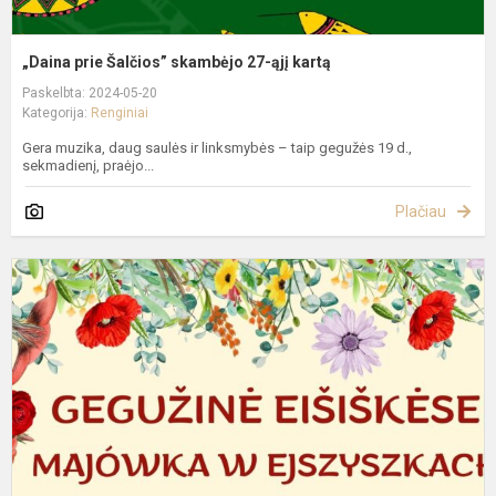
„Daina prie Šalčios” skambėjo 27-ąjį kartą
Paskelbta: 2024-05-20
Kategorija:
Renginiai
Gera muzika, daug saulės ir linksmybės – taip gegužės 19 d.,
sekmadienį, praėjo...
Plačiau
G
E
2