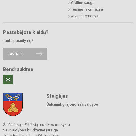
Civilinė sauga
Teisinė informacija
Atviri duomenys
Pastebėjote klaidų?
Turite pasiūlymų?
RAŠYKITE
Bendraukime
Steigėjas
Šalčininkų rajono savivaldybė
Šalčininkų r. Eišiškių muzikos mokykla
Savivaldybės biudžetinė įstaiga
Jono Pauliaus II g. 28A, Eišiškės,