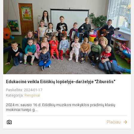
v
E
l
d
"
Edukacinė veikla Eišiškių lopšelyje-darželyje "Žiburėlis"
Paskelbta: 2024-01-17
Kategorija:
Renginiai
2024 m. sausio 16 d. Eišiškių muzikos mokyklos pradinių klasių
mokiniai turėjo g...
Plačiau