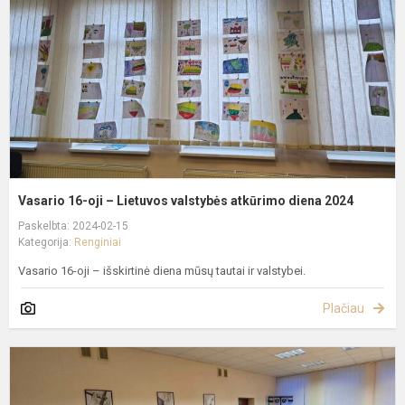
–
L
v
a
d
2
Vasario 16-oji – Lietuvos valstybės atkūrimo diena 2024
Paskelbta: 2024-02-15
Kategorija:
Renginiai
Vasario 16-oji – išskirtinė diena mūsų tautai ir valstybei.
Plačiau
M
ir
S