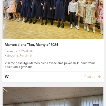
Mamos diena "Tau, Mamyte" 2024
Paskelbta: 2024-05-07
Kategorija:
Renginiai
Visame pasaulyje Mamos diena švenčiama pavasarį, kuomet žemė
pasipuošia gražiaus...
Plačiau
V
1
oj