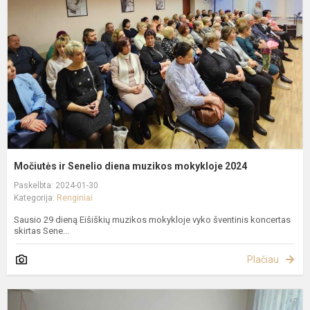
d
m
m
2
Močiutės ir Senelio diena muzikos mokykloje 2024
Paskelbta: 2024-01-30
Kategorija:
Renginiai
Sausio 29 dieną Eišiškių muzikos mokykloje vyko šventinis koncertas
skirtas Sene...
Plačiau
E