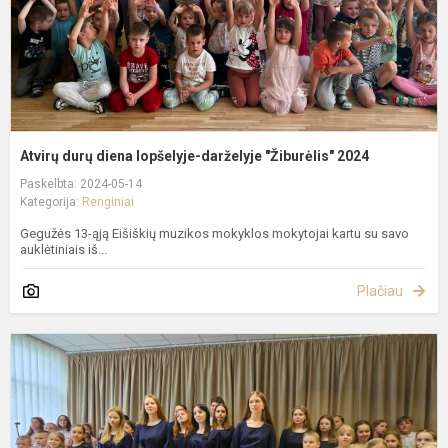
2
Atvirų durų diena lopšelyje-darželyje "Žiburėlis" 2024
Paskelbta: 2024-05-14
Kategorija:
Renginiai
Gegužės 13-ąją Eišiškių muzikos mokyklos mokytojai kartu su savo
auklėtiniais iš...
Plačiau
M
d
"
M
2