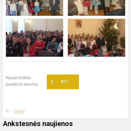
Nepamirškite
0
AČIŪ
padėkoti autoriui
Grįžti
Ankstesnės naujienos