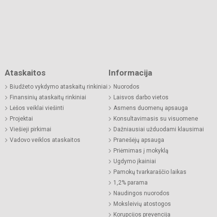
Ataskaitos
Informacija
Biudžeto vykdymo ataskaitų rinkiniai
Nuorodos
Finansinių ataskaitų rinkiniai
Laisvos darbo vietos
Lėšos veiklai viešinti
Asmens duomenų apsauga
Projektai
Konsultavimasis su visuomene
Viešieji pirkimai
Dažniausiai užduodami klausimai
Vadovo veiklos ataskaitos
Pranešėjų apsauga
Priėmimas į mokyklą
Ugdymo įkainiai
Pamokų tvarkaraščio laikas
1,2% parama
Naudingos nuorodos
Moksleivių atostogos
Korupcijos prevencija