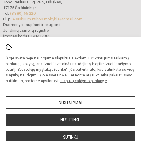
Jono Pauliaus II g. 28A, Eišiškės,
17175 Šalčininkų r.
Tel.
(8 380) 56 220
El. p.
eisiskiu.muzikos.mokykla@gmail.com
Duomenys kaupiami ir saugomi
Juridinių asmenų registre
Įmonės kodas 191417385
Šioje svetainėje naudojame slapukus siekdami užtikrinti jums teikiamų
© 2022. Šalčininkų r. Eišiškių muzikos mokykla. Visos teisės saugomos.
Kopijuoti turinį be raštiško mokyklos vadovybės sutikimo griežtai draudžiama.
paslaugų kokybę, analizuoti svetainės naudojimą ir optimizuoti naršymo
patirtį. Spustelėję mygtuką „Sutinku“, jūs patvirtinate, kad sutinkate su visų
Prieinamumo paraiška
Slapukų politika
slapukų naudojimu šioje svetainėje. Jei norite atšaukti arba pakeisti savo
sutikimus, prašome apsilankyti
slapukų valdymo puslapyje
.
Sumanus būdas atnaujinti
mokyklos interneto
svetainę
NUSTATYMAI
NESUTINKU
SUTINKU