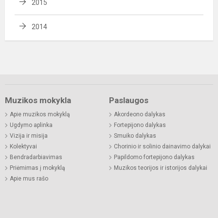
2015
2014
Muzikos mokykla
Paslaugos
Apie muzikos mokyklą
Akordeono dalykas
Ugdymo aplinka
Fortepijono dalykas
Vizija ir misija
Smuiko dalykas
Kolektyvai
Chorinio ir solinio dainavimo dalykai
Bendradarbiavimas
Papildomo fortepijono dalykas
Priėmimas į mokyklą
Muzikos teorijos ir istorijos dalykai
Apie mus rašo