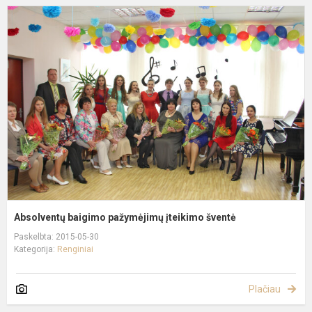
A
b
p
į
š
Absolventų baigimo pažymėjimų įteikimo šventė
Paskelbta: 2015-05-30
Kategorija:
Renginiai
Plačiau