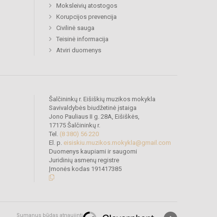
Moksleivių atostogos
Korupcijos prevencija
Civilinė sauga
Teisinė informacija
Atviri duomenys
Šalčininkų r. Eišiškių muzikos mokykla
Savivaldybės biudžetinė įstaiga
Jono Pauliaus II g. 28A, Eišiškės,
17175 Šalčininkų r.
Tel.
(8 380) 56 220
El. p.
eisiskiu.muzikos.mokykla@gmail.com
Duomenys kaupiami ir saugomi
Juridinių asmenų registre
Įmonės kodas 191417385
Sumanus būdas atnaujinti