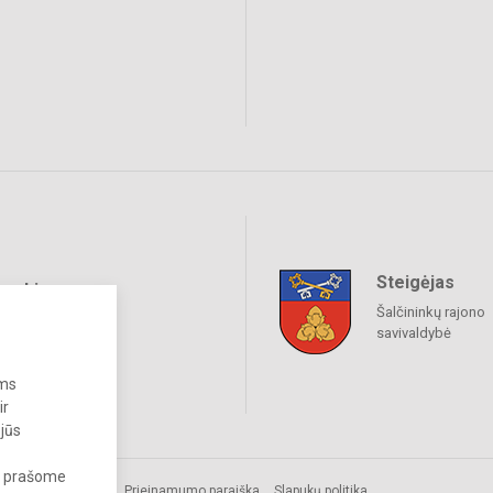
Steigėjas
raukime
Šalčininkų rajono
savivaldybė
ums
ir
 jūs
s, prašome
s.
Prieinamumo paraiška
Slapukų politika