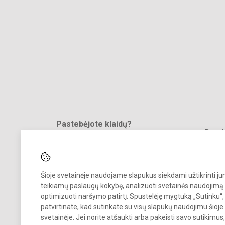
Pastebėjote klaidų?
Bend
Turite pasiūlymų?
RAŠYKITE
Šioje svetainėje naudojame slapukus siekdami užtikrinti j
teikiamų paslaugų kokybę, analizuoti svetainės naudojimą 
optimizuoti naršymo patirtį. Spustelėję mygtuką „Sutinku“,
patvirtinate, kad sutinkate su visų slapukų naudojimu šioje
svetainėje. Jei norite atšaukti arba pakeisti savo sutikimu
© 2022. Šalčininkų r. Eišiškių muzikos mokykla. Visos teisės saugomo