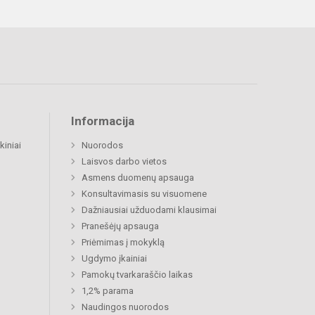
Informacija
kiniai
Nuorodos
Laisvos darbo vietos
Asmens duomenų apsauga
Konsultavimasis su visuomene
Dažniausiai užduodami klausimai
Pranešėjų apsauga
Priėmimas į mokyklą
Ugdymo įkainiai
Pamokų tvarkaraščio laikas
1,2% parama
Naudingos nuorodos