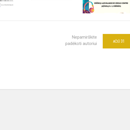
Nepamirškite
31
AČIŪ
padėkoti autoriui