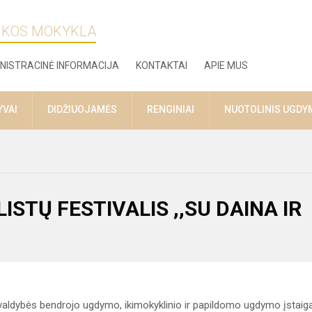
ZIKOS MOKYKLA
NISTRACINĖ INFORMACIJA
KONTAKTAI
APIE MUS
YVAI
DIDŽIUOJAMĖS
RENGINIAI
NUOTOLINIS UGDY
ISTŲ FESTIVALIS ,,SU DAINA IR
vivaldybės bendrojo ugdymo, ikimokyklinio ir papildomo ugdymo įstaig