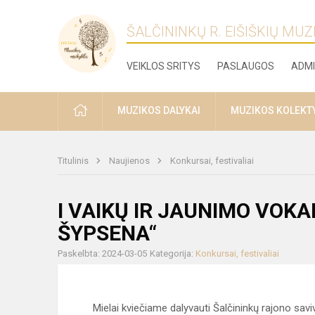
ŠALČININKŲ R. EIŠIŠKIŲ MU
VEIKLOS SRITYS
PASLAUGOS
ADMI
PRADŽIA
MUZIKOS DALYKAI
MUZIKOS KOLEKT
Titulinis
Naujienos
Konkursai, festivaliai
I VAIKŲ IR JAUNIMO VOKAL
ŠYPSENA“
Paskelbta: 2024-03-05
Kategorija:
Konkursai, festivaliai
Mielai kviečiame dalyvauti Šalčininkų rajono sa