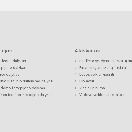
augos
Ataskaitos
rdeono dalykas
Biudžeto vykdymo ataskaitų rin
epijono dalykas
Finansinių ataskaitų rinkiniai
iko dalykas
Lėšos veiklai viešinti
inio ir solinio dainavimo dalykai
Projektai
ldomo fortepijono dalykas
Viešieji pirkimai
kos teorijos ir istorijos dalykai
Vadovo veiklos ataskaitos