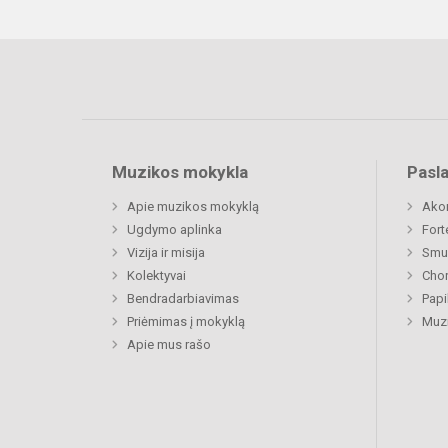
Muzikos mokykla
Pasl
Apie muzikos mokyklą
Ako
Ugdymo aplinka
Fort
Vizija ir misija
Smu
Kolektyvai
Chor
Bendradarbiavimas
Papi
Priėmimas į mokyklą
Muzi
Apie mus rašo