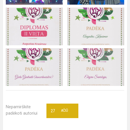
Nepamirškite
27
AČIŪ
padėkoti autoriui