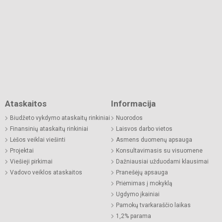
Ataskaitos
Informacija
Biudžeto vykdymo ataskaitų rinkiniai
Nuorodos
Finansinių ataskaitų rinkiniai
Laisvos darbo vietos
Lėšos veiklai viešinti
Asmens duomenų apsauga
Projektai
Konsultavimasis su visuomene
Viešieji pirkimai
Dažniausiai užduodami klausimai
Vadovo veiklos ataskaitos
Pranešėjų apsauga
Priėmimas į mokyklą
Ugdymo įkainiai
Pamokų tvarkaraščio laikas
1,2% parama