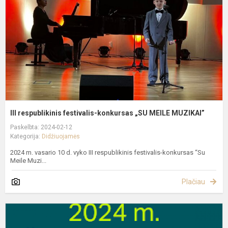
k
„
M
M
III respublikinis festivalis-konkursas „SU MEILE MUZIKAI”
Paskelbta: 2024-02-12
Kategorija:
Didžiuojamės
2024 m. vasario 10 d. vyko III respublikinis festivalis-konkursas “Su
Meile Muzi...
Plačiau
D
š