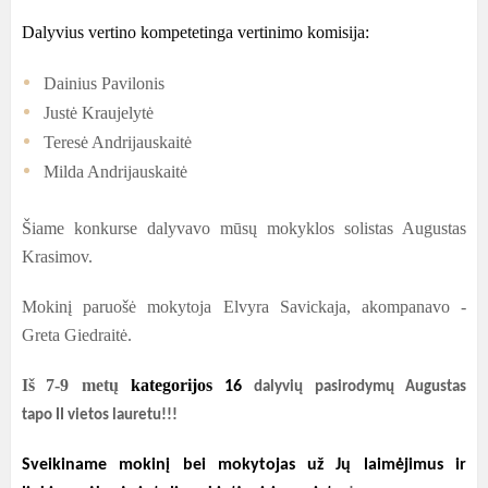
Dalyvius vertino kompetetinga vertinimo komisija
:
Dainius Pavilonis
Justė Kraujelytė
Teresė Andrijauskaitė
Milda Andrijauskaitė
Šiame konkurse dalyvavo mūsų mokyklos solistas Augustas
Krasimov
.
Mokinį
paruošė
mokytoja
Elvyra Savickaja
,
akompanavo
-
Greta
Giedraitė
.
Iš
7-9
metų
kategorijos
16
dalyvių pasirodymų
Augustas
tapo
II
vietos lauretu
!!!
Sveikiname mokinį bei mokytojas už Jų laimėjimus ir