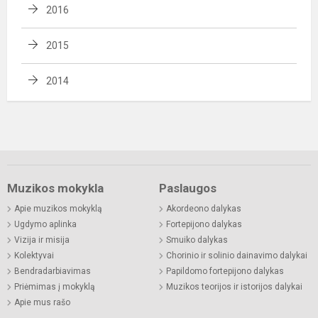
2016
2015
2014
Muzikos mokykla
Paslaugos
Apie muzikos mokyklą
Akordeono dalykas
Ugdymo aplinka
Fortepijono dalykas
Vizija ir misija
Smuiko dalykas
Kolektyvai
Chorinio ir solinio dainavimo dalykai
Bendradarbiavimas
Papildomo fortepijono dalykas
Priėmimas į mokyklą
Muzikos teorijos ir istorijos dalykai
Apie mus rašo