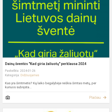
"
g
ž
p
2
Dainų šventės "Kad giria žaliuotų" perklausa 2024
Paskelbta: 2024-01-26
Kategorija:
Didžiuojamės
Kas yra šimtmetis? Ką laiko begalybėje reiškia šimtas metų, per
kuriuos subręsta...
Plačiau
L