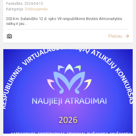
Paskelbta: 2024-04-15
Kategorija:
Didžiuojamės
2024 m. balandžio 12 d. vyko VII respublikinis Birutės Almonaitytės
vaikų ir jau...
Plačiau
R
v
j
a
k
„N