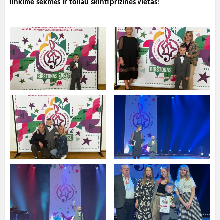
linkime sėkmės ir toliau skinti
prizines vietas
!