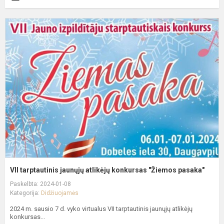
V
t
j
a
k
"
p
VII tarptautinis jaunųjų atlikėjų konkursas "Žiemos pasaka"
Paskelbta: 2024-01-08
Kategorija:
Didžiuojamės
2024 m. sausio 7 d. vyko virtualus VII tarptautinis jaunųjų atlikėjų
konkursas...