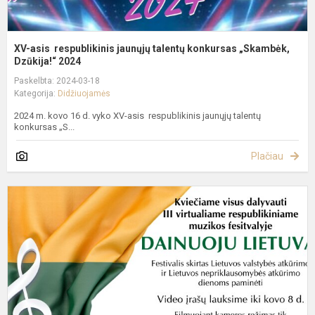
XV-asis respublikinis jaunųjų talentų konkursas „Skambėk,
Dzūkija!“ 2024
Paskelbta: 2024-03-18
Kategorija:
Didžiuojamės
2024 m. kovo 16 d. vyko XV-asis respublikinis jaunųjų talentų
konkursas „S...
Plačiau
II
v
r
m
f
„
Li