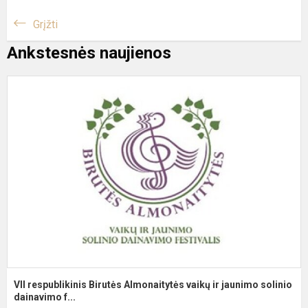
Grįžti
Ankstesnės naujienos
V
r
B
A
v
ir
j
so
VII respublikinis Birutės Almonaitytės vaikų ir jaunimo solinio
dainavimo f...