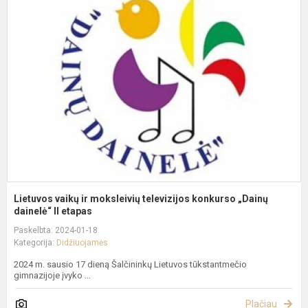
v
ir
m
t
k
„
da
Lietuvos vaikų ir moksleivių televizijos konkurso „Dainų
dainelė“ II etapas
Paskelbta: 2024-01-18
Kategorija:
Didžiuojamės
2024 m. sausio 17 dieną Šalčininkų Lietuvos tūkstantmečio
gimnazijoje įvyko ...
Plačiau