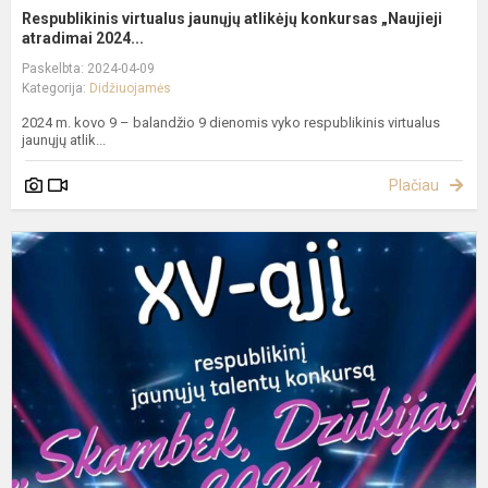
Respublikinis virtualus jaunųjų atlikėjų konkursas „Naujieji
atradimai 2024...
Paskelbta: 2024-04-09
Kategorija:
Didžiuojamės
2024 m. kovo 9 – balandžio 9 dienomis vyko respublikinis virtualus
jaunųjų atlik...
Plačiau
X
a
r
j
t
k
„