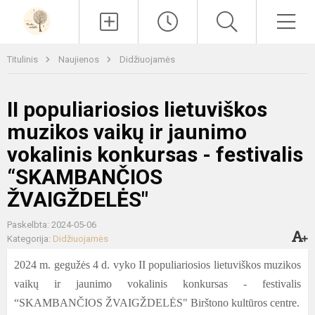
Paieška
Men
Titulinis
Naujienos
Didžiuojamės
II populiariosios lietuviškos
muzikos vaikų ir jaunimo
vokalinis konkursas - festivalis
“SKAMBANČIOS
ŽVAIGŽDELĖS"
Paskelbta: 2024-05-06
Kategorija:
Didžiuojamės
2024 m. gegužės 4 d. vyko
II
populiariosios lietuviškos muzikos
vaikų ir jaunimo vokalinis konkursas
-
festivalis
“SKAMBANČIOS ŽVAIGŽDELĖS"
Birštono kultūros centre
.