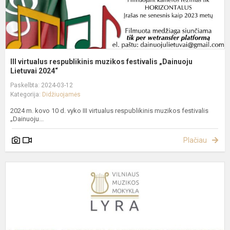
III virtualus respublikinis muzikos festivalis „Dainuoju
Lietuvai 2024“
Paskelbta: 2024-03-12
Kategorija:
Didžiuojamės
2024 m. kovo 10 d. vyko III virtualus respublikinis muzikos festivalis
„Dainuoju...
Plačiau
II
L
J
D
K
„