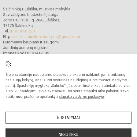
Šalčininkų r. Eišiškių muzikos mokykla
Savivaldybės biudžetinė įstaiga
Jono Pauliaus II g. 28A, Eišiškės,
17175 Šalčininkų r.
Tel.
(8 380) 56 220
El. p.
eisiskiu.muzikos.mokykla@gmail.com
Duomenys kaupiami ir saugomi
Juridinių asmenų registre
Įmonės kodas 191417385
Šioje svetainėje naudojame slapukus siekdami užtikrinti jums teikiamų
© 2022. Šalčininkų r. Eišiškių muzikos mokykla. Visos teisės saugomos.
Kopijuoti turinį be raštiško mokyklos vadovybės sutikimo griežtai draudžiama.
paslaugų kokybę, analizuoti svetainės naudojimą ir optimizuoti naršymo
patirtį. Spustelėję mygtuką „Sutinku“, jūs patvirtinate, kad sutinkate su visų
Prieinamumo paraiška
Slapukų politika
slapukų naudojimu šioje svetainėje. Jei norite atšaukti arba pakeisti savo
sutikimus, prašome apsilankyti
slapukų valdymo puslapyje
.
Sumanus būdas atnaujinti
mokyklos interneto
svetainę
NUSTATYMAI
NESUTINKU