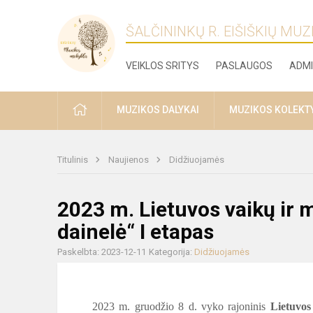
ŠALČININKŲ R. EIŠIŠKIŲ MU
VEIKLOS SRITYS
PASLAUGOS
ADMI
PRADŽIA
MUZIKOS DALYKAI
MUZIKOS KOLEKT
Titulinis
Naujienos
Didžiuojamės
2023 m. Lietuvos vaikų ir 
dainelė“ I etapas
Paskelbta: 2023-12-11
Kategorija:
Didžiuojamės
2023 m. gruodžio 8 d. vyko rajoninis
Lietuvos