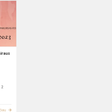
II
virtualus
tarptautinis
įvairaus
žanro
jaunųjų
atlikėjų
k...
airaus
o 2
čiau