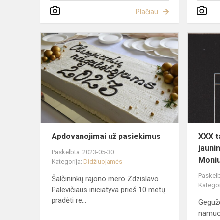
Plačiau
Apdovanoji
už
pasiekimus
Apdovanojimai už pasiekimus
XXX ta
jauni
Paskelbta: 2023-05-30
Moniu
Kategorija:
Didžiuojamės
Paskelb
Šalčininkų rajono mero Zdzislavo
Kategor
Palevičiaus iniciatyva prieš 10 metų
pradėti re...
Gegužė
namuos