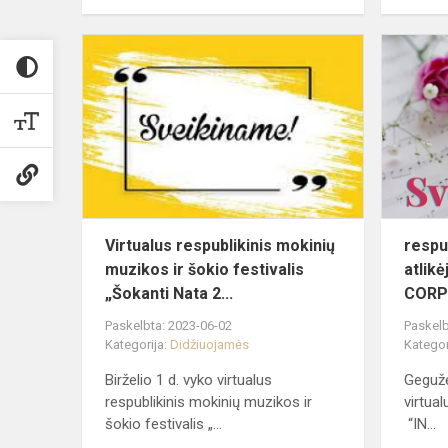
Virtualus
respublikini
mokinių
muzikos
ir
šokio
festivalis...
Virtualus respublikinis mokinių
respub
muzikos ir šokio festivalis
atlik
„Šokanti Nata 2...
CORP
Paskelbta: 2023-06-02
Paskelb
Kategorija:
Didžiuojamės
Kategor
Birželio 1 d. vyko virtualus
Gegužė
respublikinis mokinių muzikos ir
virtua
šokio festivalis „...
“IN...