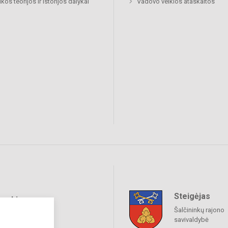
kos teorijos ir istorijos dalykai
Vadovo veiklos ataskaitos
Steigėjas
raukime
Šalčininkų rajono
savivaldybė