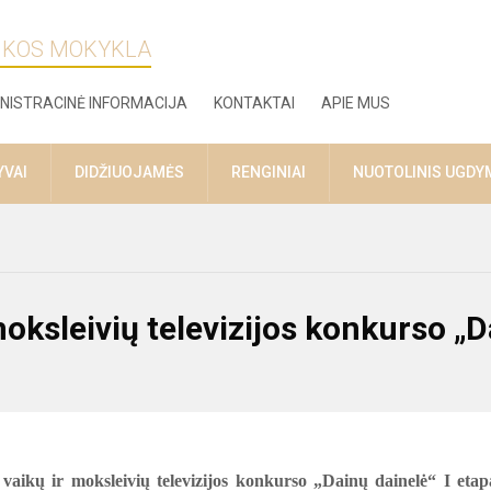
ZIKOS MOKYKLA
NISTRACINĖ INFORMACIJA
KONTAKTAI
APIE MUS
YVAI
DIDŽIUOJAMĖS
RENGINIAI
NUOTOLINIS UGDY
moksleivių televizijos konkurso „
 vaikų ir moksleivių televizijos konkurso „Dainų dainelė“ I etap