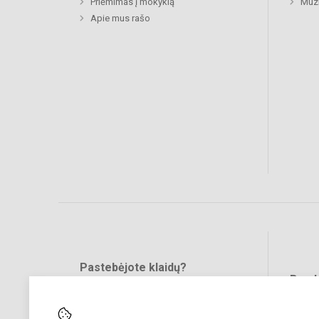
Priėmimas į mokyklą
Muzi
Apie mus rašo
Pastebėjote klaidų?
Bend
Turite pasiūlymų?
RAŠYKITE