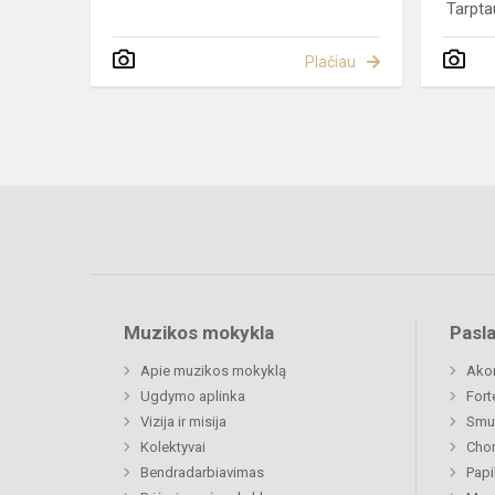
Tarptau
Plačiau
Muzikos mokykla
Pasl
Apie muzikos mokyklą
Ako
Ugdymo aplinka
Fort
Vizija ir misija
Smu
Kolektyvai
Chor
Bendradarbiavimas
Papi