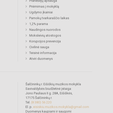
Pranešėjų apsauga
Priėmimas į mokyklą
Ugdymo įkainiai
Pamokų tvarkaraščio laikas
1,2% parama
Naudingos nuorodos
Moksleivių atostogos
Korupcijos prevencija
Civilinė sauga
Teisinė informacija
Atviri duomenys
Šalčininkų r. Eišiškių muzikos mokykla
Savivaldybės biudžetinė įstaiga
Jono Pauliaus II g. 28A, Eišiškės,
17175 Šalčininkų r.
Tel.
(8 380) 56 220
El. p.
eisiskiu.muzikos.mokykla@gmail.com
Duomenys kaupiami ir saugomi