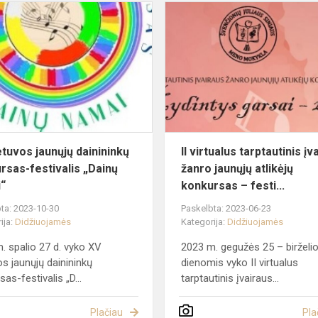
XV
Lietuvos
jaunųjų
dainininkų
konkursas-
festivalis
„Dainų...
etuvos jaunųjų dainininkų
II virtualus tarptautinis įv
rsas-festivalis „Dainų
žanro jaunųjų atlikėjų
“
konkursas – festi...
ta: 2023-10-30
Paskelbta: 2023-06-23
ija:
Didžiuojamės
Kategorija:
Didžiuojamės
. spalio 27 d. vyko XV
2023 m. gegužės 25 – birželi
os jaunųjų dainininkų
dienomis vyko II virtualus
as-festivalis „D...
tarptautinis įvairaus...
Plačiau
Pla