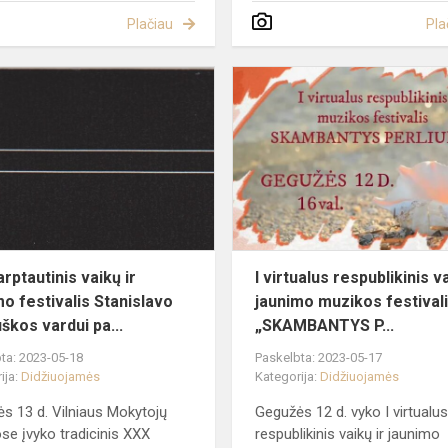
Plačiau
Pla
mai
XXX
tarptautinis
vaikų
ir
jaunimo
festivalis
Stanislavo
Mon...
rptautinis vaikų ir
I virtualus respublikinis va
mo festivalis Stanislavo
jaunimo muzikos festival
škos vardui pa...
„SKAMBANTYS P...
ta: 2023-05-18
Paskelbta: 2023-05-17
ija:
Didžiuojamės
Kategorija:
Didžiuojamės
s 13 d. Vilniaus Mokytojų
Gegužės 12 d. vyko I virtualu
e įvyko tradicinis XXX
respublikinis vaikų ir jaunimo