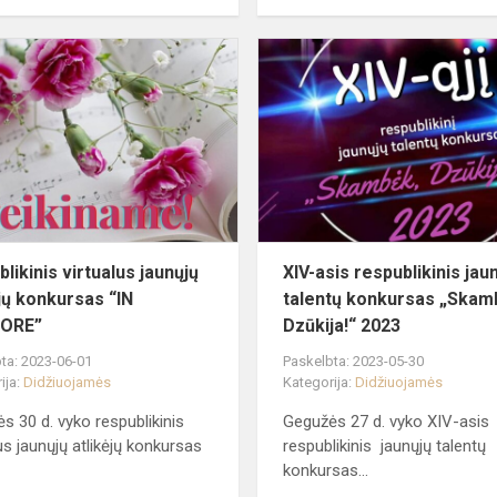
respublikinis
s
virtualus
jaunųjų
atlikėjų
konkursas
“IN
COR...
likinis virtualus jaunųjų
XIV-asis respublikinis jau
ėjų konkursas “IN
talentų konkursas „Skam
ORE”
Dzūkija!“ 2023
ta: 2023-06-01
Paskelbta: 2023-05-30
ija:
Didžiuojamės
Kategorija:
Didžiuojamės
s 30 d. vyko respublikinis
Gegužės 27 d. vyko XIV-asis
lus jaunųjų atlikėjų konkursas
respublikinis jaunųjų talentų
konkursas...