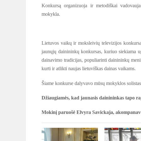
Konkursą organizuoja ir metodiškai vadovauja
mokykla.
Lietuvos vaikų ir moksleivių televizijos konkursa
jaunųjų dainininkų konkursas, kuriuo siekiama u
dainavimo tradicijas, populiarinti dainininkų menin
kurti ir atlikti naujas lietuviškas dainas vaikams.
Šiame konkurse dalyvavo mūsų mokyklos solista
Džiaugiamės, kad jaunasis dainininkas tapo ra
Mokinį paruošė Elvyra Savickaja, akompanavo