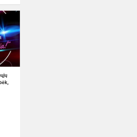
XIV-
asis
respublikinis
jaunųjų
talentų
konkursas
„Skambėk...
nųjų
bėk,