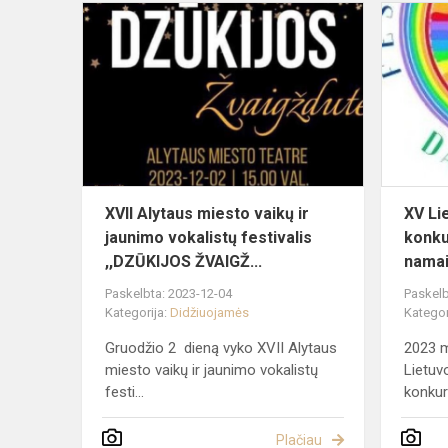
XVII
Alytaus
miesto
vaikų
ir
jaunimo
vokalistų
festivalis
,...
XVII Alytaus miesto vaikų ir
XV Li
jaunimo vokalistų festivalis
konku
,,DZŪKIJOS ŽVAIGŽ...
namai
Paskelbta: 2023-12-04
Paskelb
Kategorija:
Didžiuojamės
Kategor
Gruodžio 2 dieną vyko XVII Alytaus
2023 m
miesto vaikų ir jaunimo vokalistų
Lietuv
festi...
konkurs
Plačiau