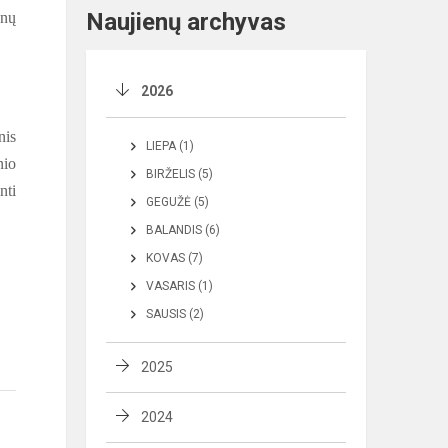
Naujienų archyvas
enų
2026
nis
LIEPA (1)
nio
BIRŽELIS (5)
nti
GEGUŽĖ (5)
BALANDIS (6)
KOVAS (7)
VASARIS (1)
SAUSIS (2)
2025
2024