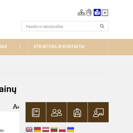
DAUGIAU
MAS
STRUKTŪRA IR KONTAKTAI
Dainų
as
.