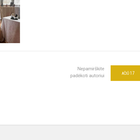
Nepamirškite
17
AČIŪ
padėkoti autoriui