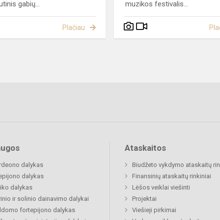
tinis gabių...
muzikos festivalis...
Plačiau
Pla
augos
Ataskaitos
rdeono dalykas
Biudžeto vykdymo ataskaitų rin
epijono dalykas
Finansinių ataskaitų rinkiniai
iko dalykas
Lėšos veiklai viešinti
inio ir solinio dainavimo dalykai
Projektai
ldomo fortepijono dalykas
Viešieji pirkimai