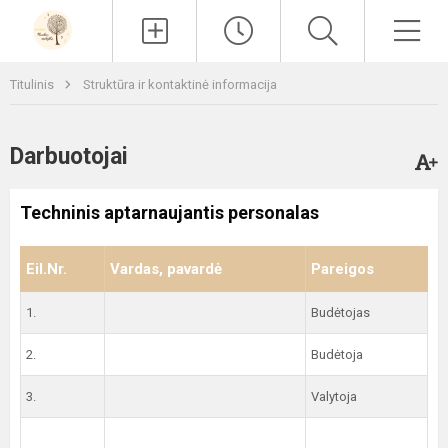
Paieška
Men
Titulinis
Struktūra ir kontaktinė informacija
Darbuotojai
Techninis aptarnaujantis personalas
Eil.Nr.
Vardas, pavardė
Pareigos
1.
Budėtojas
2.
Budėtoja
3.
Valytoja