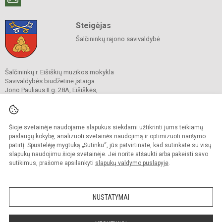
Steigėjas
Šalčininkų rajono savivaldybė
Šalčininkų r. Eišiškių muzikos mokykla
Savivaldybės biudžetinė įstaiga
Jono Pauliaus II g. 28A, Eišiškės,
17175 Šalčininkų r.
Tel.
(8 380) 56 220
El. p.
eisiskiu.muzikos.mokykla@gmail.com
Duomenys kaupiami ir saugomi
Šioje svetainėje naudojame slapukus siekdami užtikrinti jums teikiamų
Juridinių asmenų registre
paslaugų kokybę, analizuoti svetainės naudojimą ir optimizuoti naršymo
Įmonės kodas 191417385
patirtį. Spustelėję mygtuką „Sutinku“, jūs patvirtinate, kad sutinkate su visų
slapukų naudojimu šioje svetainėje. Jei norite atšaukti arba pakeisti savo
sutikimus, prašome apsilankyti
slapukų valdymo puslapyje
.
© 2022. Šalčininkų r. Eišiškių muzikos mokykla. Visos teisės saugomos.
Kopijuoti turinį be raštiško mokyklos vadovybės sutikimo griežtai draudžiama.
NUSTATYMAI
Prieinamumo paraiška
Slapukų politika
Sumanus būdas atnaujinti