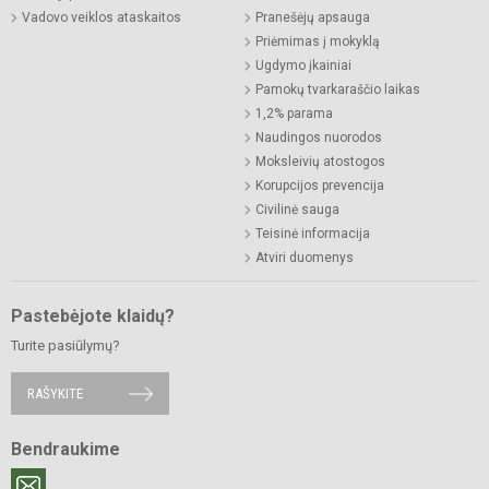
Vadovo veiklos ataskaitos
Pranešėjų apsauga
Priėmimas į mokyklą
Ugdymo įkainiai
Pamokų tvarkaraščio laikas
1,2% parama
Naudingos nuorodos
Moksleivių atostogos
Korupcijos prevencija
Civilinė sauga
Teisinė informacija
Atviri duomenys
Pastebėjote klaidų?
Turite pasiūlymų?
RAŠYKITE
Bendraukime