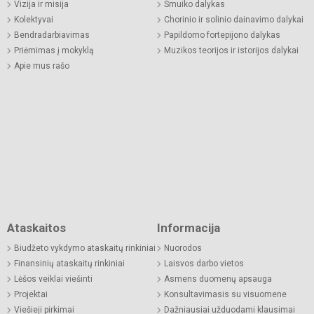
Vizija ir misija
Smuiko dalykas
Kolektyvai
Chorinio ir solinio dainavimo dalykai
Bendradarbiavimas
Papildomo fortepijono dalykas
Priėmimas į mokyklą
Muzikos teorijos ir istorijos dalykai
Apie mus rašo
Ataskaitos
Informacija
Biudžeto vykdymo ataskaitų rinkiniai
Nuorodos
Finansinių ataskaitų rinkiniai
Laisvos darbo vietos
Lėšos veiklai viešinti
Asmens duomenų apsauga
Projektai
Konsultavimasis su visuomene
Viešieji pirkimai
Dažniausiai užduodami klausimai