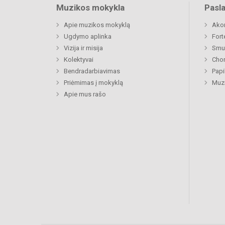
Muzikos mokykla
Pasl
Apie muzikos mokyklą
Ako
Ugdymo aplinka
Fort
Vizija ir misija
Smu
Kolektyvai
Chor
Bendradarbiavimas
Papi
Priėmimas į mokyklą
Muzi
Apie mus rašo