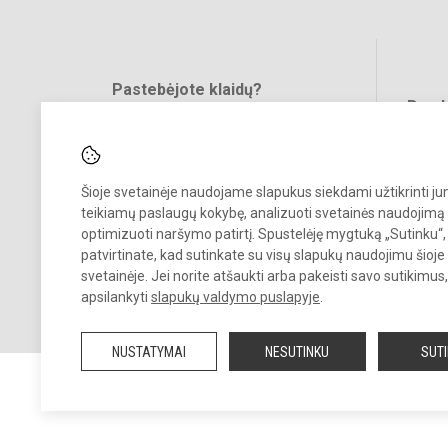
Pastebėjote klaidų?
Bend
Turite pasiūlymų?
RAŠYKITE
Šioje svetainėje naudojame slapukus siekdami užtikrinti j
teikiamų paslaugų kokybę, analizuoti svetainės naudojimą 
optimizuoti naršymo patirtį. Spustelėję mygtuką „Sutinku“,
patvirtinate, kad sutinkate su visų slapukų naudojimu šioje
svetainėje. Jei norite atšaukti arba pakeisti savo sutikimu
© 2022. Šalčininkų r. Eišiškių muzikos mokykla. Visos teisės saugomo
apsilankyti
slapukų valdymo puslapyje
.
Kopijuoti turinį be raštiško mokyklos vadovybės sutikimo griežtai
draudžiama.
NUSTATYMAI
NESUTINKU
SUT