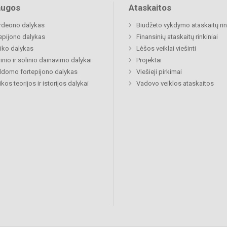
augos
Ataskaitos
rdeono dalykas
Biudžeto vykdymo ataskaitų rin
epijono dalykas
Finansinių ataskaitų rinkiniai
iko dalykas
Lėšos veiklai viešinti
inio ir solinio dainavimo dalykai
Projektai
ldomo fortepijono dalykas
Viešieji pirkimai
kos teorijos ir istorijos dalykai
Vadovo veiklos ataskaitos