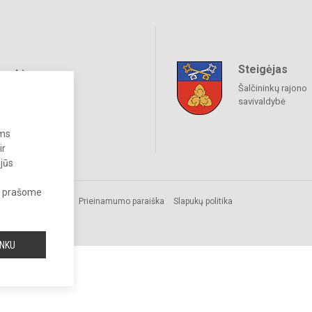
Steigėjas
raukime
Šalčininkų rajono
savivaldybė
ums
ir
 jūs
s, prašome
s.
Prieinamumo paraiška
Slapukų politika
INKU