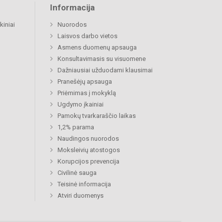
Informacija
kiniai
Nuorodos
Laisvos darbo vietos
Asmens duomenų apsauga
Konsultavimasis su visuomene
Dažniausiai užduodami klausimai
Pranešėjų apsauga
Priėmimas į mokyklą
Ugdymo įkainiai
Pamokų tvarkaraščio laikas
1,2% parama
Naudingos nuorodos
Moksleivių atostogos
Korupcijos prevencija
Civilinė sauga
Teisinė informacija
Atviri duomenys