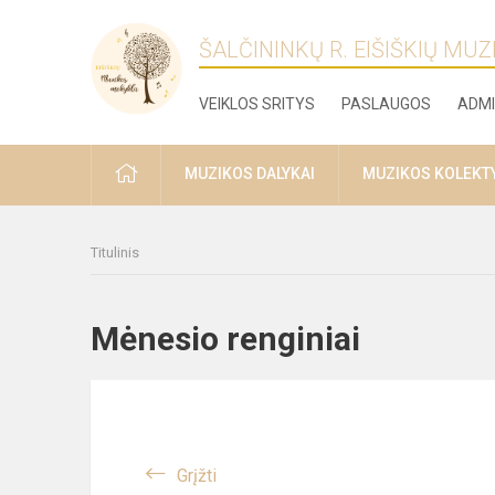
ŠALČININKŲ R. EIŠIŠKIŲ MU
VEIKLOS SRITYS
PASLAUGOS
ADMI
PRADŽIA
MUZIKOS DALYKAI
MUZIKOS KOLEKT
Titulinis
Mėnesio renginiai
Grįžti