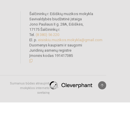
Šalčininkų r. Eišiškių muzikos mokykla
Savivaldybės biudžetinė įstaiga
Jono Pauliaus II g. 28A, Eišiškės,
17175 Šalčininkų r.
Tel.
(8 380) 56 220
El. p.
eisiskiu.muzikos.mokykla@gmail.com
Duomenys kaupiami ir saugomi
Juridinių asmenų registre
Įmonės kodas 191417385
Sumanus būdas atnaujinti
mokyklos interneto
svetainę